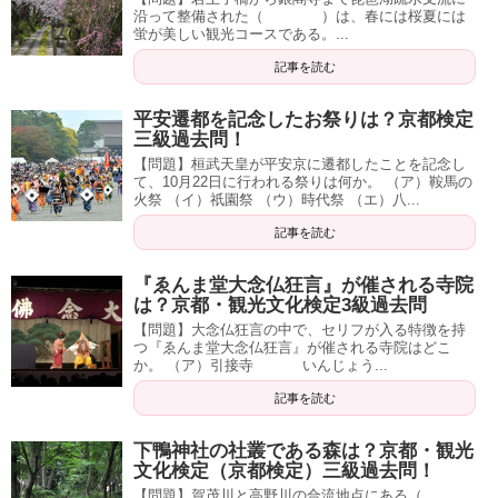
沿って整備された（ ）は、春には桜夏には
蛍が美しい観光コースである。...
記事を読む
平安遷都を記念したお祭りは？京都検定
三級過去問！
【問題】桓武天皇が平安京に遷都したことを記念し
て、10月22日に行われる祭りは何か。 （ア）鞍馬の
火祭 （イ）祇園祭 （ウ）時代祭 （エ）八...
記事を読む
『ゑんま堂大念仏狂言』が催される寺院
は？京都・観光文化検定3級過去問
【問題】大念仏狂言の中で、セリフが入る特徴を持
つ『ゑんま堂大念仏狂言』が催される寺院はどこ
か。 （ア）引接寺 いんじょう...
記事を読む
下鴨神社の社叢である森は？京都・観光
文化検定（京都検定）三級過去問！
【問題】賀茂川と高野川の合流地点にある（