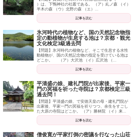
）は、下鴨神社の社叢である。 （ア）糺ノ森 （イ）
半木の森 （ウ）北野の森 （エ）...
記事を読む
氷河時代の植物など、国の天然記念物指
定の動植物が生息する池は？京都・観光
文化検定3級過去問
【問題】氷河時代の植物など、そこで生息する水性
動植物が、国の天然記念物の指定を受けている池は
どこか。 （ア）大沢池 （イ）広沢池 （...
記事を読む
平清盛の娘、建礼門院が出家後、平家一
門の冥福を祈った寺院は？京都検定三級
過去問！
【問題】平清盛の娘、で安徳天皇の母・建礼門院が
出家後、平家一門の冥福を祈りつつ、余生をすごし
た大原の寺院はどこか。 （ア）勝林院 （イ）来...
記事を読む
僧俊寛が平家打倒の密議を行なった山荘