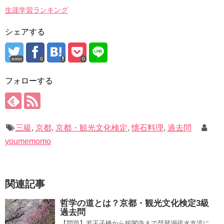
生涯学習ランキング
シェアする
error
0
0
フォローする
三級
,
京都
,
京都・観光文化検定
,
懐石料理
,
過去問
youmemomo
関連記事
哲学の道とは？京都・観光文化検定3級
過去問
【問題】若王子橋から銀閣寺まで琵琶湖疏水支流に