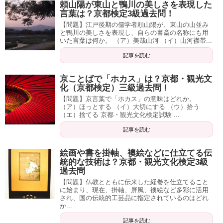
頼山陽が東山と鴨川の美しさを表現した
言葉は？京都検定3級過去問！
【問題】江戸後期の儒学者頼山陽が、東山の山並み
と鴨川の美しさを表現し、自らの書斎の名称にも用
いた言葉は何か。 （ア）美哉山河 （イ）山河襟帯...
記事を読む
京ことばで「ホカス」は？京都・観光文
化（京都検定）三級過去問！
【問題】京言葉で「ホカス」の意味はどれか。
（ア）ほっとする （イ）大切にする （ウ）拾う
（エ）捨てる 京都・観光文化検定試験 ...
記事を読む
絵画や書を掛軸、襖絵などに仕立てる伝
統的な技術は？京都・観光文化検定3級
過去問
【問題】仏教とともに伝来した経巻を仕立てること
に始まり、現在、掛軸、屏風、襖絵など多彩に活用
され、国の伝統的工芸品に指定されているのはどれ
か...
記事を読む