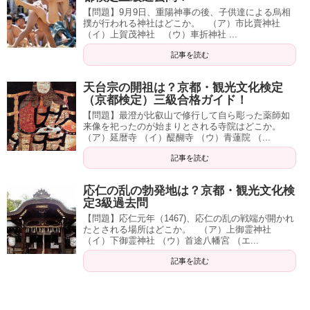
【問題】9月9日、重陽神事の後、子供達による烏相
撲が行われる神社はどこか。 （ア）市比賣神社
（イ）上賀茂神社 （ウ）車折神社 ...
記事を読む
天台宗の開祖は？京都・観光文化検定
（京都検定）三級合格ガイド！
【問題】最澄が比叡山で修行して自ら彫った薬師如
来像を祀ったのが始まりとされる寺院はどこか。
（ア）延暦寺 （イ）醍醐寺 （ウ）青蓮院 （...
記事を読む
応仁の乱の勃発地は？京都・観光文化検
定3級過去問
【問題】応仁元年（1467)、応仁の乱の戦端が開かれ
たとされる場所はどこか。 （ア）上御霊神社
（イ）下御霊神社 （ウ）首途八幡宮 （エ...
記事を読む