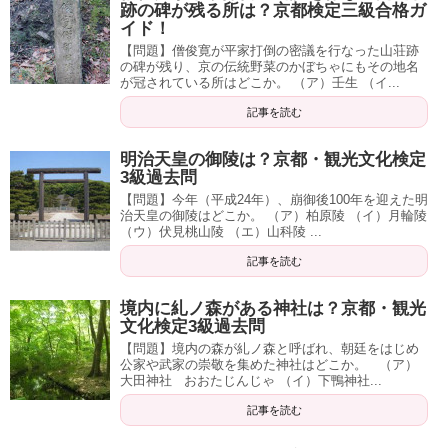
跡の碑が残る所は？京都検定三級合格ガ
イド！
【問題】僧俊寛が平家打倒の密議を行なった山荘跡
の碑が残り、京の伝統野菜のかぼちゃにもその地名
が冠されている所はどこか。 （ア）壬生 （イ...
記事を読む
明治天皇の御陵は？京都・観光文化検定
3級過去問
【問題】今年（平成24年）、崩御後100年を迎えた明
治天皇の御陵はどこか。 （ア）柏原陵 （イ）月輪陵
（ウ）伏見桃山陵 （エ）山科陵 ...
記事を読む
境内に糺ノ森がある神社は？京都・観光
文化検定3級過去問
【問題】境内の森が糺ノ森と呼ばれ、朝廷をはじめ
公家や武家の崇敬を集めた神社はどこか。 （ア）
大田神社 おおたじんじゃ （イ）下鴨神社...
記事を読む