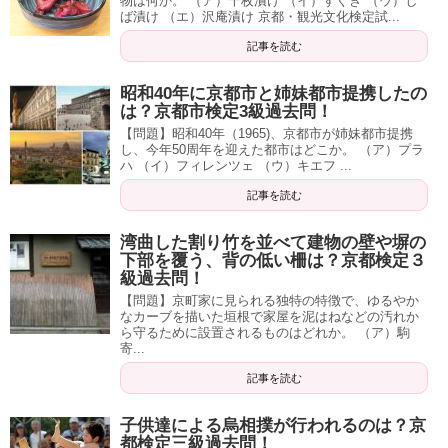
物は何か。 （ア）千枚漬け （イ）すぐき （ウ）し
ば漬け （エ）沢庵漬け 京都・観光文化検定試...
記事を読む
昭和40年に京都市と姉妹都市提携したの
は？京都市検定3級過去問！
【問題】昭和40年（1965)、京都市が姉妹都市提携
し、今年50周年を迎えた都市はどこか。 （ア）プラ
ハ （イ）フィレンツェ （ウ）キエフ ...
記事を読む
湾曲した割り竹を並べて建物の壁や塀の
下部を覆う、背の低い柵は？京都検定３
級過去問！
【問題】京町家に見られる独特の特徴で、ゆるやか
なカーブを描いた垣根で家屋を泥はねなどの汚れか
ら守るために設置されるものはどれか。 （ア）駒
寄...
記事を読む
子供達による烏相撲が行われるのは？京
都検定三級過去問！