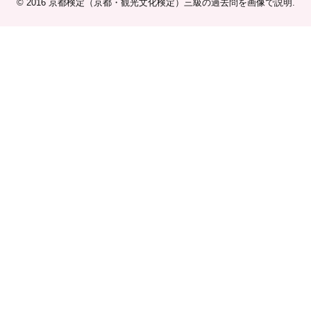
© 2016
京都検定（京都・観光文化検定）三級の過去問を画像で説明
.