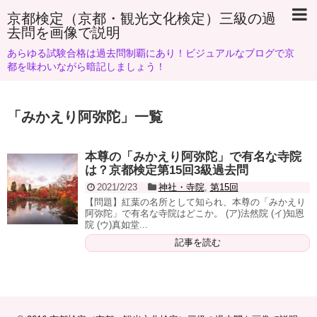
京都検定（京都・観光文化検定）三級の過
去問を画像で説明
あらゆる試験合格は過去問制覇にあり！ビジュアルなブログで京
都を味わいながら暗記しましょう！
「
みかえり阿弥陀
」
一覧
本尊の「みかえり阿弥陀」で有名な寺院
は？京都検定第15回3級過去問
2021/2/23
神社・寺院
,
第15回
【問題】紅葉の名所として知られ、本尊の「みかえり
阿弥陀」で有名な寺院はどこか。 (ア)法然院 (イ)知恩
院 (ウ)真如堂...
記事を読む