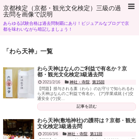
京都検定（京都・観光文化検定）三級の過
去問を画像で説明
あらゆる試験合格は過去問制覇にあり！ビジュアルなブログで京
都を味わいながら暗記しましょう！
「
わら天神
」
一覧
わら天神はなんのご利益で有名か？京
都・観光文化検定3級過去問
2021/2/16
神社・寺院
,
第15回
【問題】授与される藁（わら）のお守りで知られるわ
ら天神はなんのご利益で有名か。 (ア)学業成就 (イ)交
通安全 (ウ)安...
記事を読む
わら天神(敷地神社)の護符は？京都・観光
文化検定3級過去問
2016/3/6
神社・寺院
,
第11回