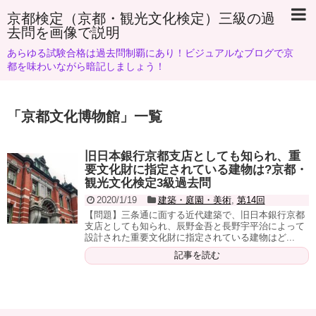
京都検定（京都・観光文化検定）三級の過
去問を画像で説明
あらゆる試験合格は過去問制覇にあり！ビジュアルなブログで京
都を味わいながら暗記しましょう！
「
京都文化博物館
」
一覧
旧日本銀行京都支店としても知られ、重
要文化財に指定されている建物は?京都・
観光文化検定3級過去問
2020/1/19
建築・庭園・美術
,
第14回
【問題】三条通に面する近代建築で、旧日本銀行京都
支店としても知られ、辰野金吾と長野宇平治によって
設計された重要文化財に指定されている建物はど...
記事を読む