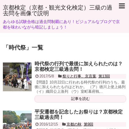
京都検定（京都・観光文化検定）三級の過
去問を画像で説明
あらゆる試験合格は過去問制覇にあり！ビジュアルなブログで京
都を味わいながら暗記しましょう！
「
時代祭
」
一覧
時代祭の行列で最後に加えられたのは？
京都検定三級過去問！
2017/5/8
祭りと行事、京言葉
,
第13回
【問題】10月22日に行われる時代祭の行列のうち、最
後に加えられたものはどれか。 （ア）徳川上使上絡列
（イ）織田公上洛列 （ウ）室町幕府執...
記事を読む
平安遷都を記念したお祭りは？京都検定
三級過去問！
2016/12/15
京都の秋
,
第9回