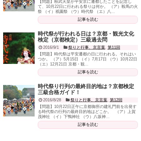
【問題】桓武天皇が平安京に遷都したことを記念し
て、10月22日に行われる祭りは何か。 （ア）鞍馬の火
祭 （イ）祇園祭 （ウ）時代祭 （エ）八...
記事を読む
時代祭が行われる日は？京都・観光文化
検定（京都検定）三級過去問
2016/9/1
祭りと行事、京言葉
,
第11回
【問題】時代祭は平安遷都の日に行われる。それはい
つか。 （ア）5月15日 （イ）7月17日 （ウ）10月22日
（エ）12月21日 京都・観...
記事を読む
時代祭り行列の最終目的地は？京都検定
三級合格ガイド！
2016/8/28
祭りと行事、京言葉
,
第12回
【問題】10月22日正午に京都御所の建礼門前を出発す
る時代祭の行列の最終目的地はどこか。 （ア）上賀
茂神社 （イ）下鴨神社 （ウ）八坂神...
記事を読む