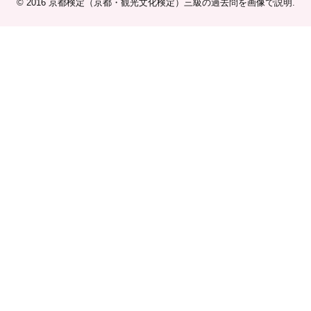
© 2016
京都検定（京都・観光文化検定）三級の過去問を画像で説明
.