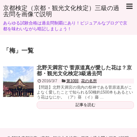
京都検定（京都・観光文化検定）三級の過
去問を画像で説明
あらゆる試験合格は過去問制覇にあり！ビジュアルなブログで京
都を味わいながら暗記しましょう！
「
梅
」
一覧
北野天満宮で 菅原道真が愛した花は？京
都・観光文化検定3級過去問
2016/3/7
第10回
,
花の名所
【問題】北野天満宮の境内の祭神である菅原道真がこ
よなく愛したことで知られる50種約1500本もあるとい
う花はなにか。 （ア）葵 （イ）藤 ...
記事を読む