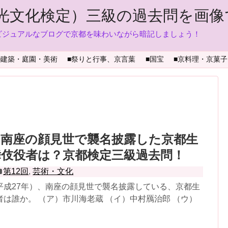
光文化検定）三級の過去問を画像
ビジュアルなブログで京都を味わいながら暗記しましょう！
■建築・庭園・美術
■祭りと行事、京言葉
■国宝
■京料理・京菓子
、南座の顔見世で襲名披露した京都生
伎役者は？京都検定三級過去問！
第12回
,
芸術・文化
平成27年）、南座の顔見世で襲名披露している、京都生
は誰か。 （ア）市川海老蔵 （イ）中村鴈治郎 （ウ）