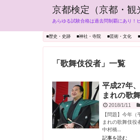
京都検定（京都・観
あらゆる試験合格は過去問制覇にあり！
■歴史・史跡
■神社・寺院
■芸術・文化
「
歌舞伎役者
」
一覧
平成27年
まれの歌舞
2018/1/11
【問題】今年（
まれの歌舞伎役者
中村橋...
記事を読む