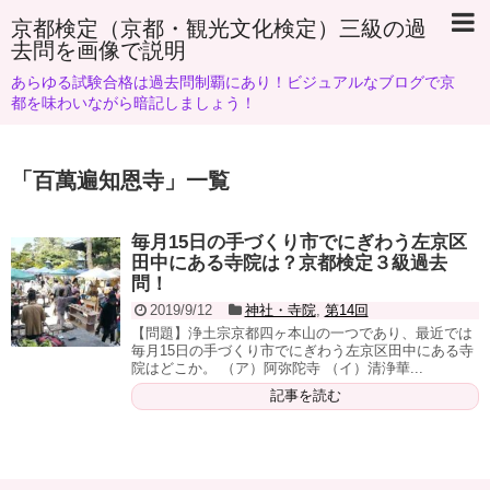
京都検定（京都・観光文化検定）三級の過
去問を画像で説明
あらゆる試験合格は過去問制覇にあり！ビジュアルなブログで京
都を味わいながら暗記しましょう！
「
百萬遍知恩寺
」
一覧
毎月15日の手づくり市でにぎわう左京区
田中にある寺院は？京都検定３級過去
問！
2019/9/12
神社・寺院
,
第14回
【問題】浄土宗京都四ヶ本山の一つであり、最近では
毎月15日の手づくり市でにぎわう左京区田中にある寺
院はどこか。 （ア）阿弥陀寺 （イ）清浄華...
記事を読む