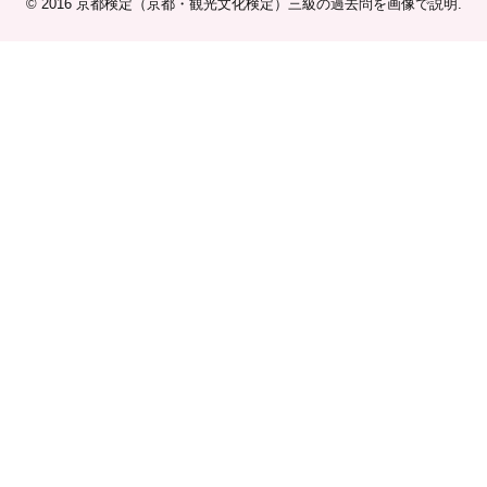
© 2016
京都検定（京都・観光文化検定）三級の過去問を画像で説明
.