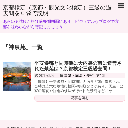
京都検定（京都・観光文化検定）三級の過
去問を画像で説明
あらゆる試験合格は過去問制覇にあり！ビジュアルなブログで京
都を味わいながら暗記しましょう！
「
神泉苑
」
一覧
平安遷都と同時期に大内裏の南に造営さ
れた禁苑は？京都検定三級過去問！
2017/3/25
建築・庭園・美術
,
第13回
【問題】平安遷都と同時期に大内裏の南に造営され、
当時は広大な敷地に楼閣や釣殿などがあり、天皇・公
家の遊宴や祈雨の修法が行われた禁苑はどこか。...
記事を読む