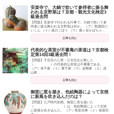
安楽寺で、大鍋で炊いて参拝者に振る舞
われる京野菜は？京都・観光文化検定3
級過去問
【問題】安楽寺で行われる行事で、大鍋で炊いて参
拝者に振る舞われる京野菜は何か。 （ア）聖護院だ
いこん （イ）堀川ごぼう （ウ）鹿ヶ谷かぼちゃ...
記事を読む
代表的な茶室が不審庵の茶道は？京都検
定第14回3級過去問！
【問題】千宗旦の三男・江岑宗左が興した
（ ）の代表的な茶室は不審庵である。
（ア）表千家 （イ）裏千家 （ウ）金剛家 （エ）茂
山家 ...
記事を読む
御室に窯を築き、色絵陶器によって京焼
に新風を吹き込んだのは？
【問題】江戸時代初期、御室に窯を築いた
（ ）は、色絵陶器によって京焼
に新風を吹き込んだ。 （ア）尾形光琳 （イ）俵屋宗