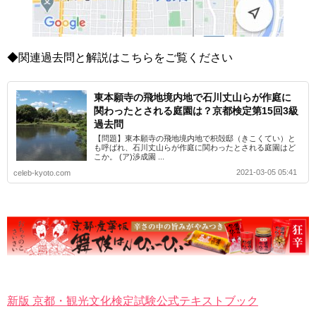
◆関連過去問と解説はこちらをご覧ください
東本願寺の飛地境内地で石川丈山らが作庭に
関わったとされる庭園は？京都検定第15回3級
過去問
【問題】東本願寺の飛地境内地で枳殻邸（きこくてい）と
も呼ばれ、石川丈山らが作庭に関わったとされる庭園はど
こか。 (ア)渉成園 ...
2021-03-05 05:41
celeb-kyoto.com
新版 京都・観光文化検定試験公式テキストブック