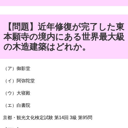
【問題】近年修復が完了した東
本願寺の境内にある世界最大級
の木造建築はどれか。
（ア）御影堂
（イ）阿弥陀堂
（ウ）大寝殿
（エ）白書院
京都・観光文化検定試験
第
14
回
3
級
第
95
問