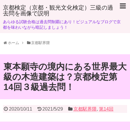
京都検定（京都・観光文化検定）三級の過
去問を画像で説明
あらゆる試験合格は過去問制覇にあり！ビジュアルなブログで京
都を味わいながら暗記しましょう！
ホーム
京都駅界隈
東本願寺の境内にある世界最大
級の木造建築は？京都検定第
14回３級過去問！
2020/10/11
2021/5/29
京都駅界隈
,
第14回