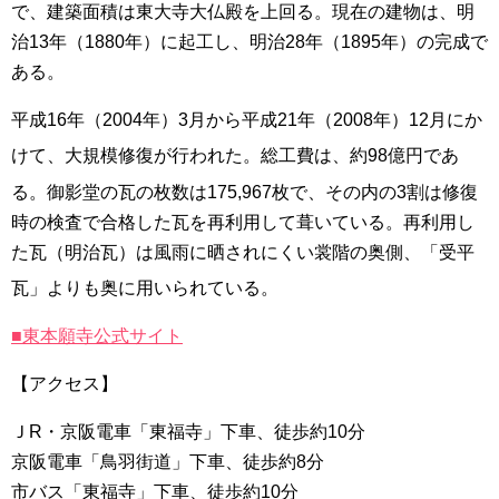
で、建築面積は東大寺大仏殿を上回る
。現在の建物は、明
治13年（1880年）に起工し、明治28年（1895年）の完成で
ある。
平成16年（2004年）3月から平成21年（2008年）12月にか
けて、大規模修復が行われた。総工費は、約98億円
であ
る。御影堂の瓦の枚数は175,967枚
で、その内の3割は修復
時の検査で合格した瓦を再利用して葺いている。再利用し
た瓦（明治瓦）は風雨に晒されにくい裳階の奥側、「受平
瓦」よりも奥に用いられている。
■東本願寺公式サイト
【アクセス】
ＪR・京阪電車「東福寺」下車、徒歩約10分
京阪電車「鳥羽街道」下車、徒歩約8分
市バス「東福寺」下車、徒歩約10分