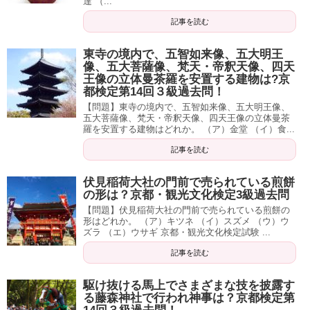
達 （...
記事を読む
東寺の境内で、五智如来像、五大明王
像、五大菩薩像、梵天・帝釈天像、四天
王像の立体曼茶羅を安置する建物は?京
都検定第14回３級過去問！
【問題】東寺の境内で、五智如来像、五大明王像、
五大菩薩像、梵天・帝釈天像、四天王像の立体曼茶
羅を安置する建物はどれか。 （ア）金堂 （イ）食...
記事を読む
伏見稲荷大社の門前で売られている煎餅
の形は？京都・観光文化検定3級過去問
【問題】伏見稲荷大社の門前で売られている煎餅の
形はどれか。 （ア）キツネ （イ）スズメ （ウ）ウ
ズラ （エ）ウサギ 京都・観光文化検定試験 ...
記事を読む
駆け抜ける馬上でさまざまな技を披露す
る藤森神社で行われ神事は？京都検定第