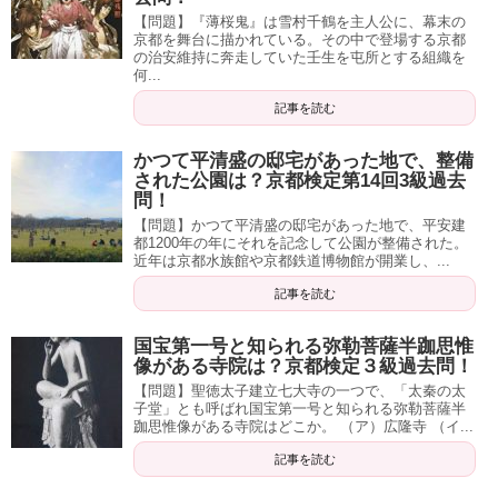
【問題】『薄桜鬼』は雪村千鶴を主人公に、幕末の
京都を舞台に描かれている。その中で登場する京都
の治安維持に奔走していた壬生を屯所とする組織を
何...
記事を読む
かつて平清盛の邸宅があった地で、整備
された公園は？京都検定第14回3級過去
問！
【問題】かつて平清盛の邸宅があった地で、平安建
都1200年の年にそれを記念して公園が整備された。
近年は京都水族館や京都鉄道博物館が開業し、...
記事を読む
国宝第一号と知られる弥勒菩薩半跏思惟
像がある寺院は？京都検定３級過去問！
【問題】聖徳太子建立七大寺の一つで、「太秦の太
子堂」とも呼ばれ国宝第一号と知られる弥勒菩薩半
跏思惟像がある寺院はどこか。 （ア）広隆寺 （イ...
記事を読む