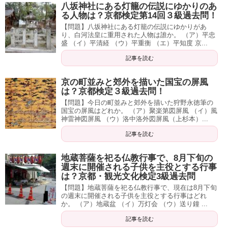
八坂神社にある灯籠の伝説にゆかりのあ
る人物は？京都検定第14回３級過去問！
【問題】八坂神社にある灯籠の伝説にゆかりがあ
り、白河法皇に重用された人物は誰か。 （ア）平忠
盛 （イ）平清経 （ウ）平重衡 （エ）平知度 京...
記事を読む
京の町並みと郊外を描いた国宝の屏風
は？京都検定３級過去問！
【問題】今日の町並みと郊外を描いた狩野永徳筆の
国宝の屏風はどれか。 （ア）聚楽第図屏風 （イ）風
神雷神図屏風 （ウ）洛中洛外図屏風（上杉本）...
記事を読む
地蔵菩薩を祀る仏教行事で、8月下旬の
週末に開催される子供を主役とする行事
は？京都・観光文化検定3級過去問
【問題】地蔵菩薩を祀る仏教行事で、現在は8月下旬
の週末に開催される子供を主役とする行事はどれ
か。 （ア）地蔵盆 （イ）万灯会 （ウ）送り鐘 ...
記事を読む