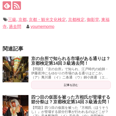
三級
,
京都
,
京都・観光文化検定
,
京都検定
,
御影堂
,
東福
寺
,
過去問
youmemomo
関連記事
京の台所で知られる市場がある通りは？
京都検定第14回３級過去問！
【問題】『京の台所』で知られ、江戸時代の絵師・
伊藤若沖にもゆかりの市場のある通りはどこか。
（ア）夷川通 （イ）二条通 （ウ）錦小路通 （エ...
記事を読む
四つ目の仮面を被った方相氏が登場する
節分祭は？京都検定第14回３級過去問！
【問題】四つ目の仮面を被った『方相氏（ほうそう
し）』が登場する節分行事が行われるのはどこが？
（ア）千本釈迦堂 （イ）壬生寺 （ウ）吉田神社...