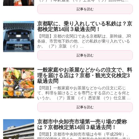
記事を読む
京都駅に、乗り入れしている私鉄は？京
都検定第14回３級過去問！
【問題】京都の玄関口である京都駅は、新幹線、JR
各線、市営地下鉄の他、どの私鉄が乗り入れている
か。 （ア）京阪 （イ）...
記事を読む
一般家庭やお茶屋などからの注文で、料
理を届ける店は？京都・観光文化検定3
級過去問
【問題】一般家庭やお茶屋などからの注文に応じ
て、料理を届けることを専門とする店のことを何と
いうか。 （ア）置屋 （イ）悉皆屋 （ウ）仕立屋 ...
記事を読む
京都市中央卸売市場第一売り場の愛称
は？京都検定第14回３級過去問！
【問題】京都市中央卸売市場は今年（平成29年）、