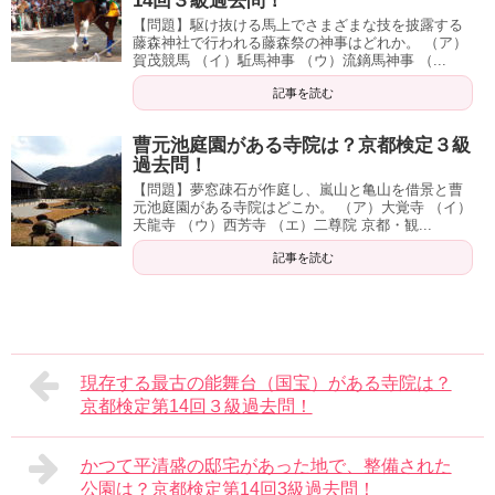
14回３級過去問！
【問題】駆け抜ける馬上でさまざまな技を披露する
藤森神社で行われる藤森祭の神事はどれか。 （ア）
賀茂競馬 （イ）駈馬神事 （ウ）流鏑馬神事 （...
記事を読む
曹元池庭園がある寺院は？京都検定３級
過去問！
【問題】夢窓疎石が作庭し、嵐山と亀山を借景と曹
元池庭園がある寺院はどこか。 （ア）大覚寺 （イ）
天龍寺 （ウ）西芳寺 （エ）二尊院 京都・観...
記事を読む
現存する最古の能舞台（国宝）がある寺院は？
京都検定第14回３級過去問！
かつて平清盛の邸宅があった地で、整備された
公園は？京都検定第14回3級過去問！