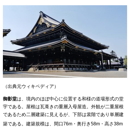
（出典元ウィキペディア）
御影堂
は、境内のほぼ中心に位置する和様の道場形式の堂
宇である。屋根は瓦葺きの重層入母屋造。外観が二重屋根
であるため二層建築に見えるが、下部は裳階であり単層建
築である
。建築規模は、間口76m・奥行き58m・高さ38m