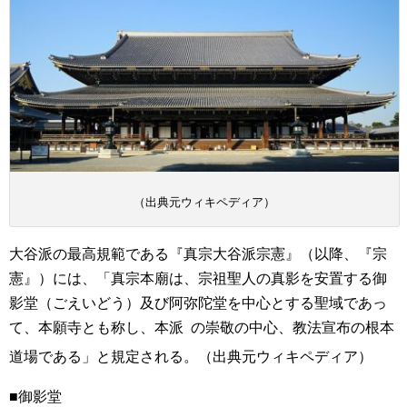
（出典元ウィキペディア）
大谷派の最高規範である『真宗大谷派宗憲』（以降、『宗
憲』）には、「真宗本廟は、宗祖聖人の真影を安置する御
影堂（ごえいどう）及び阿弥陀堂を中心とする聖域であっ
て、本願寺とも称し、本派 の崇敬の中心、教法宣布の根本
道場である」と規定
される。（出典元ウィキペディア）
■御影堂