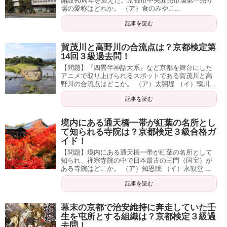
開設90周年を迎えた。京都市中央卸売市場第一売り
場の愛称はどれか。 （ア）食のみやこ...
記事を読む
賀茂川と高野川の合流点は？京都検定第
14回３級過去問！
【問題】『四畳半神話大系』など京都を舞台にした
アニメで取り上げられるスポットである賀茂川と高
野川の合流点はどこか。 （ア）太閤堤 （イ）鴨川...
記事を読む
境内にある通天橋一帯が紅葉の名所とし
て知られる寺院は？京都検定３級合格ガ
イド！
【問題】境内にある通天橋一帯が紅葉の名所として
知られ、禅宗寺院の中で日本最古の三門（国宝）が
ある寺院はどこか。 （ア）知恩院 （イ）永観堂 ...
記事を読む
幕末の京都で治安維持に奔走していた壬
生を屯所とする組織は？京都検定３級過
去問！