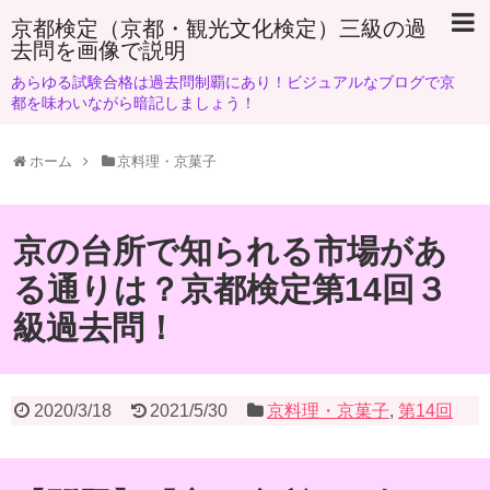
京都検定（京都・観光文化検定）三級の過
去問を画像で説明
あらゆる試験合格は過去問制覇にあり！ビジュアルなブログで京
都を味わいながら暗記しましょう！
ホーム
京料理・京菓子
京の台所で知られる市場があ
る通りは？京都検定第14回３
級過去問！
2020/3/18
2021/5/30
京料理・京菓子
,
第14回