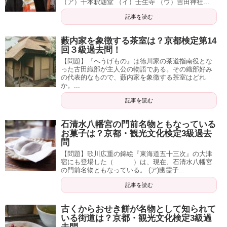
（ア）千本釈迦堂 （イ）壬生寺 （ウ）吉田神社...
記事を読む
藪内家を象徴する茶室は？京都検定第14
回３級過去問！
【問題】『へうげもの』は徳川家の茶道指南役とな
った古田織部が主人公の物語である。その織部好み
の代表的なもので、藪内家を象徴する茶室はどれ
か。...
記事を読む
石清水八幡宮の門前名物ともなっている
お菓子は？京都・観光文化検定3級過去
問
【問題】歌川広重の錦絵『東海道五十三次』の大津
宿にも登場した（ ）は、現在、石清水八幡宮
の門前名物ともなっている。 (ア)幽霊子...
記事を読む
古くからおせき餅が名物として知られて
いる街道は？京都・観光文化検定3級過