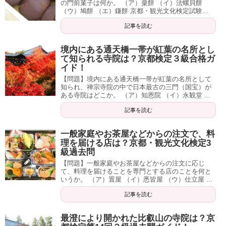
の門前菓子は何か。 （ア）粟餅 （イ）法螺貝餅
（ウ）鳩餅 （エ）鎌餅 京都・観光文化検定試験...
記事を読む
境内にある通天橋一帯が紅葉の名所とし
て知られる寺院は？京都検定３級合格ガ
イド！
【問題】境内にある通天橋一帯が紅葉の名所として
知られ、禅宗寺院の中で日本最古の三門（国宝）が
ある寺院はどこか。 （ア）知恩院 （イ）永観堂 ...
記事を読む
一般家庭やお茶屋などからの注文で、料
理を届ける店は？京都・観光文化検定3
級過去問
【問題】一般家庭やお茶屋などからの注文に応じ
て、料理を届けることを専門とする店のことを何と
いうか。 （ア）置屋 （イ）悉皆屋 （ウ）仕立屋 ...
記事を読む
最澄により開かれた比叡山の寺院は？京