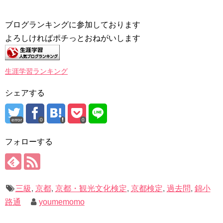
ブログランキングに参加しております
よろしければポチっとおねがいします
生涯学習ランキング
シェアする
error
0
0
フォローする
三級
,
京都
,
京都・観光文化検定
,
京都検定
,
過去問
,
錦小
路通
youmemomo