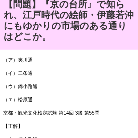
【問題】『京の台所』で知ら
れ、江戸時代の絵師・伊藤若沖
にもゆかりの市場のある通り
はどこか。
（ア）夷川通
（イ）二条通
（ウ）錦小路通
（エ）松原通
京都・観光文化検定試験
第
14
回
3
級
第
55
問
【正解】