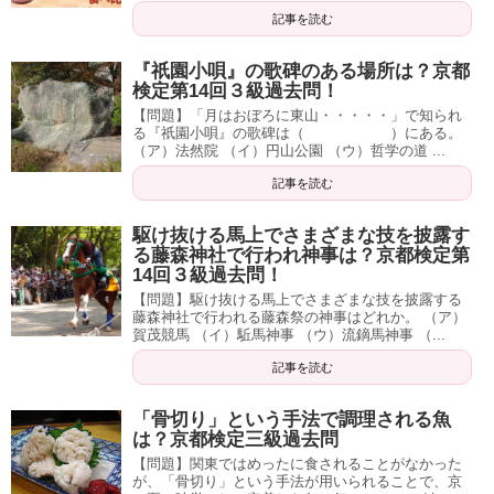
記事を読む
『祇園小唄』の歌碑のある場所は？京都
検定第14回３級過去問！
【問題】「月はおぼろに東山・・・・・」で知られ
る『祇園小唄』の歌碑は（ ）にある。
（ア）法然院 （イ）円山公園 （ウ）哲学の道 ...
記事を読む
駆け抜ける馬上でさまざまな技を披露す
る藤森神社で行われ神事は？京都検定第
14回３級過去問！
【問題】駆け抜ける馬上でさまざまな技を披露する
藤森神社で行われる藤森祭の神事はどれか。 （ア）
賀茂競馬 （イ）駈馬神事 （ウ）流鏑馬神事 （...
記事を読む
「骨切り」という手法で調理される魚
は？京都検定三級過去問
【問題】関東ではめったに食されることがなかった
が、「骨切り」という手法が用いられることで、京