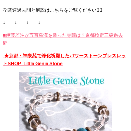
💡関連過去問と解説はこちらをご覧ください💁‍♀️
↓ ↓ ↓ ↓
■伊藤若沖が五百羅漢を造った寺院は？京都検定三級過去
問！
★京都・神泉苑で浄化祈願したパワーストーンブレスレッ
トSHOP Little Genie Stone