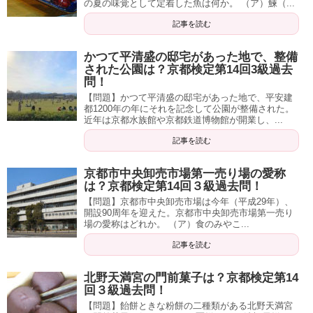
の夏の味覚として定着した魚は何か。 （ア）鰊（...
記事を読む
かつて平清盛の邸宅があった地で、整備
された公園は？京都検定第14回3級過去
問！
【問題】かつて平清盛の邸宅があった地で、平安建
都1200年の年にそれを記念して公園が整備された。
近年は京都水族館や京都鉄道博物館が開業し、...
記事を読む
京都市中央卸売市場第一売り場の愛称
は？京都検定第14回３級過去問！
【問題】京都市中央卸売市場は今年（平成29年）、
開設90周年を迎えた。京都市中央卸売市場第一売り
場の愛称はどれか。 （ア）食のみやこ...
記事を読む
北野天満宮の門前菓子は？京都検定第14
回３級過去問！
【問題】飴餅ときな粉餅の二種類がある北野天満宮