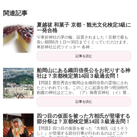
関連記事
夏越祓 和菓子 京都・観光文化検定3級に
一発合格
💡車折神社の茅の輪、設置されました！京都で最も
長い期間6月１日〜30日までくぐっていただけます。
車折神社公式ツイッター 各神...
記事を読む
船岡山にある織田信長公をお祀りする神
社は？京都検定第14回３級過去問！
【問題】豊臣秀吉が船岡山を織田信長の霊地にされ
たといわれている。このことに起源を持つ明治時代
創建の神社はどこか。 （ア）御香宮神社 （イ）豊...
記事を読む
四つ目の仮面を被った方相氏が登場する
節分祭は？京都検定第14回３級過去問！
【問題】四つ目の仮面を被った『方相氏（ほうそう
し）』が登場する節分行事が行われるのはどこが？