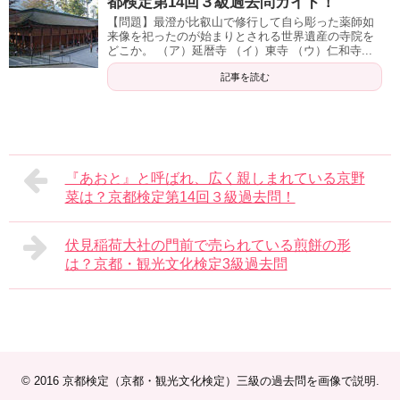
都検定第14回３級過去問ガイド！
【問題】最澄が比叡山で修行して自ら彫った薬師如
来像を祀ったのが始まりとされる世界遺産の寺院を
どこか。 （ア）延暦寺 （イ）東寺 （ウ）仁和寺...
記事を読む
『あおと』と呼ばれ、広く親しまれている京野
菜は？京都検定第14回３級過去問！
伏見稲荷大社の門前で売られている煎餅の形
は？京都・観光文化検定3級過去問
© 2016
京都検定（京都・観光文化検定）三級の過去問を画像で説明
.