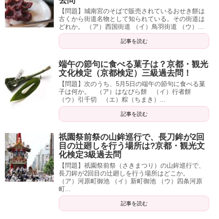
去問
【問題】城南宮のそばで販売されているおせき餅は
古くから街道名物として知られている。その街道は
どれか。 （ア）西国街道 （イ）鳥羽街道 （ウ）...
記事を読む
端午の節句に食べる菓子は？京都・観光
文化検定（京都検定）三級過去問！
【問題】次のうち、5月5日の端午の節句に食べる菓
子は何か。 （ア）はなびら餅 （イ）行者餅
（ウ）引千切 （エ）粽（ちまき）...
記事を読む
祇園祭前祭の山鉾巡行で、長刀鉾が2回
目の辻廻しを行う場所は?京都・観光文
化検定3級過去問
【問題】祇園祭前祭（さきまつり）の山鉾巡行で、
長刀鉾が2回目の辻廻しを行う場所はどこか。
（ア）河原町御池 （イ）新町御池 （ウ）四条河原
町...
記事を読む