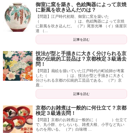
御室に窯を築き、色絵陶器によって京焼
に新風を吹き込んだのは？
【問題】江戸時代初期、御室に窯を築いた
（ ）は、色絵陶器によって京焼
に新風を吹き込んだ。 （ア）尾形光琳 （イ）俵屋宗
達 （...
記事を読む
技法が型と手描きに大きく分けられる京
都の伝統的工芸品は？京都検定３級過去
問！
【問題】扇絵を描いていた江戸時代の町絵師が考案
した（ ）は、技法が型と手描きに大きく
分けられる京都の伝統的工芸品である。 （ア）京
鹿...
記事を読む
京都のお雑煮は一般的に何仕立て？京都
検定３級過去問！
【問題】京都のお雑煮は一般的に（ ）仕立て
で、丸小餅、かしらいも、雑煮大根、小芋など丸い
ものを用いる。 （ア）白味噌 ...