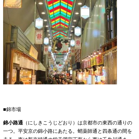
■錦市場
錦小路通
（にしきこうじどおり）は京都市の東西の通りの
一つ。平安京の錦小路にあたる。蛸薬師通と四条通の間を