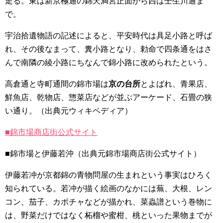
走る。東は新京極通の錦天満宮正面から西は壬生川通ま
で。
宇治拾遺物語の記述によると、平安時代は具足小路と呼ば
れ、その後なまって、糞小路となり、勅命で四条通をはさ
んで南隣の綾小路にちなんで錦小路に改められたという。
高倉通と寺町通間の錦市場は
京の台所
とよばれ、青果店、
鮮魚店、乾物店、惣菜店などが並ぶアーケード、石畳の狭
い通り。（出典元ウィキペディア）
■錦市場商店街公式サイト
■錦市場と伊藤若沖（出典元錦市場商店街公式サイト）
伊藤若冲が京都錦の青物問屋の生まれという事実はひろく
知られている。若冲が描く絵画のなかには蕪、大根、レン
コン、茄子、カボチャなどが描かれ、菜蟲譜という巻物に
は、野菜だけではなく柘榴や蜜柑、桃といった果物までが