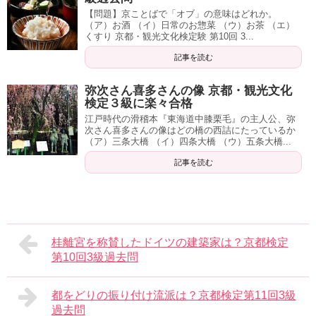
【問題】京ことばで「オブ」の意味はどれか。
（ア）お酒 （イ）日常のお惣菜 （ウ）お茶 （エ）
くすり 京都・観光文化検定験 第10回 3...
記事を読む
弥次さん喜多さんの像 京都・観光文化
検定３級に楽々合格
江戸時代の滑稽本『東海道中膝栗毛』の主人公、弥
次さん喜多さんの像はどの橋の西詰にたっているか
（ア）三条大橋 （イ）四条大橋 （ウ）五条大橋...
記事を読む
桂離宮を称賛したドイツの建築家は？京都検定
第10回3級過去問
都をどりの振り付け流派は？京都検定第11回3級
過去問