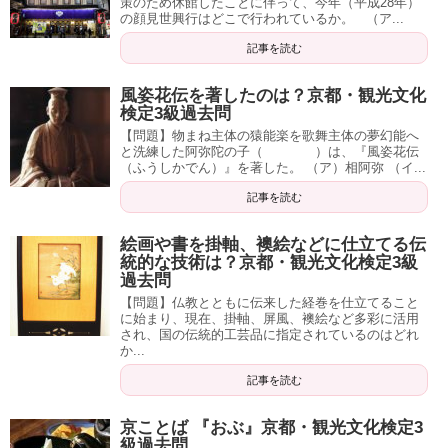
策のため休館したことに伴って、今年（平成28年）
の顔見世興行はどこで行われているか。 （ア...
記事を読む
風姿花伝を著したのは？京都・観光文化
検定3級過去問
【問題】物まね主体の猿能楽を歌舞主体の夢幻能へ
と洗練した阿弥陀の子（ ）は、『風姿花伝
（ふうしかでん）』を著した。 （ア）相阿弥 （イ...
記事を読む
絵画や書を掛軸、襖絵などに仕立てる伝
統的な技術は？京都・観光文化検定3級
過去問
【問題】仏教とともに伝来した経巻を仕立てること
に始まり、現在、掛軸、屏風、襖絵など多彩に活用
され、国の伝統的工芸品に指定されているのはどれ
か...
記事を読む
京ことば 『おぶ』京都・観光文化検定3
級過去問