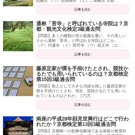
院離宮 （ウ）仙洞御所 （エ）二条離宮 京都...
記事を読む
通称「苔寺」と呼ばれている寺院は？京
都・観光文化検定3級過去問
【問題】多くの種類の苔が庭園を覆い、その美しい
さから通称「苔寺」と呼ばれる寺院はどこか。
（ア）円通寺 （イ）西芳寺 （ウ）祇王寺 （エ...
記事を読む
藤原定家が撰を手掛けたとされ、競技か
るたでも用いられているのは？京都検定
第15回3級過去問
【問題】歌人として大きな功績を残した藤原定家が
撰を手掛けたとされ、現在、競技かるたでも用いら
れているものはどれか。 (ア)万...
記事を読む
南座の平成28年顔見世興行はどこで行わ
れたか？京都検定第13回3級過去問
【問題】京都唯一の歌舞伎劇場である南座が耐震対