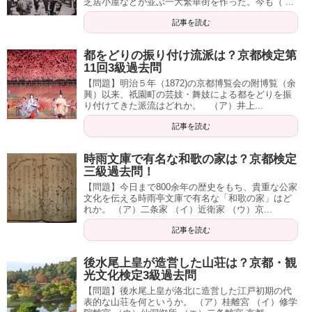
芝居小屋などが並ぶ一大繁華街を作った。今も（ ...
記事を読む
都をどりの振り付け流派は？京都検定第
11回3級過去問
【問題】明治５年（1872)の京都博覧会の附博覧（余
興）以来、祇園町の芸妓・舞妓による都をどりを振
り付けてきた派流はどれか。 （ア）井上...
記事を読む
時雨文庫で有名な和歌の家は？京都検定
三級過去問！
【問題】今日まで800余年の歴史をもち、貴重な公家
文化を伝える時雨亭文庫で有名な「和歌の家」はど
れか。 （ア）二条家 （イ）近衛家 （ウ）京...
記事を読む
後水尾上皇が造営した山荘は？京都・観
光文化検定3級過去問
【問題】後水尾上皇が洛北に造営した江戸初期の代
表的な山荘を何というか。 （ア）桂離宮 （イ）修学