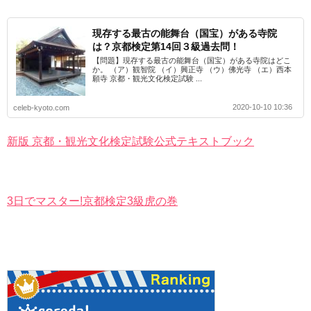
現存する最古の能舞台（国宝）がある寺院
は？京都検定第14回３級過去問！
【問題】現存する最古の能舞台（国宝）がある寺院はどこ
か。 （ア）観智院 （イ）興正寺 （ウ）佛光寺 （エ）西本
願寺 京都・観光文化検定試験 ...
2020-10-10 10:36
celeb-kyoto.com
新版 京都・観光文化検定試験公式テキストブック
3日でマスター!京都検定3級虎の巻