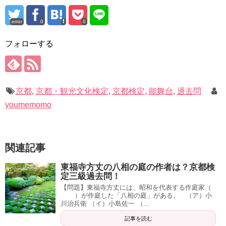
error
0
0
フォローする
京都
,
京都・観光文化検定
,
京都検定
,
能舞台
,
過去問
youmemomo
関連記事
東福寺方丈の八相の庭の作者は？京都検
定三級過去問！
【問題】東福寺方丈には、昭和を代表する作庭家（
）が作庭した「八相の庭」がある。 （ア）小
川治兵衛 （イ）小島佐一 （...
記事を読む