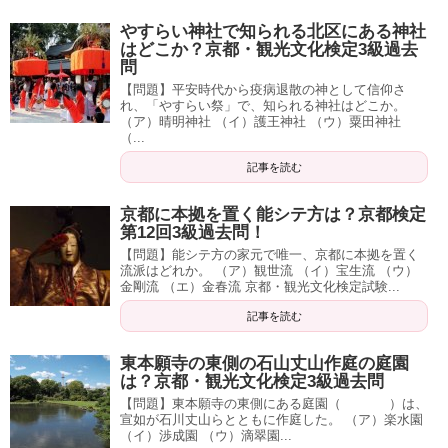
やすらい神社で知られる北区にある神社
はどこか？京都・観光文化検定3級過去
問
【問題】平安時代から疫病退散の神として信仰さ
れ、「やすらい祭」で、知られる神社はどこか。
（ア）晴明神社 （イ）護王神社 （ウ）粟田神社
（...
記事を読む
京都に本拠を置く能シテ方は？京都検定
第12回3級過去問！
【問題】能シテ方の家元で唯一、京都に本拠を置く
流派はどれか。 （ア）観世流 （イ）宝生流 （ウ）
金剛流 （エ）金春流 京都・観光文化検定試験...
記事を読む
東本願寺の東側の石山丈山作庭の庭園
は？京都・観光文化検定3級過去問
【問題】東本願寺の東側にある庭園（ ）は、
宣如が石川丈山らとともに作庭した。 （ア）楽水園
（イ）渉成園 （ウ）滴翠園...