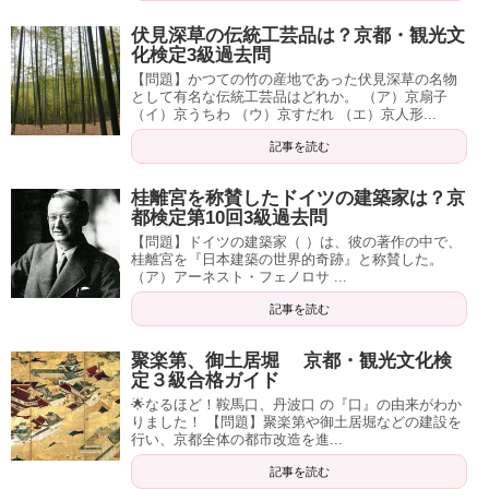
伏見深草の伝統工芸品は？京都・観光文
化検定3級過去問
【問題】かつての竹の産地であった伏見深草の名物
として有名な伝統工芸品はどれか。 （ア）京扇子
（イ）京うちわ （ウ）京すだれ （エ）京人形...
記事を読む
桂離宮を称賛したドイツの建築家は？京
都検定第10回3級過去問
【問題】ドイツの建築家（ ）は、彼の著作の中で、
桂離宮を『日本建築の世界的奇跡』と称賛した。
（ア）アーネスト・フェノロサ ...
記事を読む
聚楽第、御土居堀 京都・観光文化検
定３級合格ガイド
🌟なるほど！鞍馬口、丹波口 の『口』の由来がわか
りました！ 【問題】聚楽第や御土居堀などの建設を
行い、京都全体の都市改造を進...
記事を読む