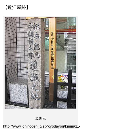
【近江屋跡】
出典元
http://www.ichinoden.jp/sp/kyodayori/kinrin/11-