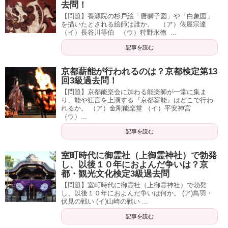
去問！
【問題】養源院の杉戸絵「唐獅子図」や「白象図」
を描いたとされる絵師は誰か。 （ア）俵屋宗達
（イ）長谷川等伯 （ウ）狩野永徳 ...
記事を読む
京都薪能が行われるのは？京都検定第13
回3級過去問！
【問題】京都能楽会に加わる能楽師が一堂に集ま
り、能や狂言を上演する『京都薪能』はどこで行わ
れるか。 （ア）金剛能楽堂 （イ）平安神宮
（ウ）...
記事を読む
室町時代に御霊社（上御霊神社）で勃発
し、以後１０年におよんだ争いは？京
都・観光文化検定3級過去問
【問題】室町時代に御霊社（上御霊神社）で勃発
し、以後１０年におよんだ争いは何か。 (ア)鳥羽・
伏見の戦い (イ)山崎の戦い ...
記事を読む