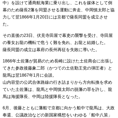
中）を設けて通商航海業に乗り出し、これを媒体として倒
幕のため薩長2藩を同盟させる運動に奔走、中岡慎太郎と協
力して翌1866年1月20日には京都で薩長同盟を成立させ
た。
その直後の23日、伏見寺田屋で幕吏の襲撃を受け、寺田屋
の養女お龍の機転で危うく難を免れ、お龍と結婚した。
薩長同盟の成立は幕府の長州再征を失敗に導いた。
1866年土佐藩が貿易のため長崎に設けた土佐商会に出張し
てきた参政後藤象二郎（かつての土佐勤王党の弾圧者）と
龍馬は翌1867年1月に会談。
山内容堂の公武合体路線の行き詰まりから方向転換を求め
ていた土佐藩は、龍馬と中岡慎太郎の脱藩の罪を許し、龍
馬は海援隊長、中岡は陸援隊長となった。
6月、後藤とともに藩船で京都に向かう船中で龍馬は、大政
奉還、公議政治などの新国家構想をいわゆる「船中八策」