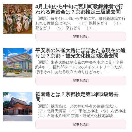
4月上旬から中旬に宮川町歌舞練場で行
われる舞踏会は？京都検定三級過去問
【問題】毎年4月上旬から中旬に宮川町歌舞練場で行
われる舞踏会は何か。 （ア）鴨川をどり （イ）
都をどり （ウ）京おどり （エ...
記事を読む
平安京の朱雀大路にほぼあたる現在の通
りは？京都・観光文化検定3級過去問
【問題】朱雀大路は平安京の中央を南北に貫く全長
約4キロ、幅約85メートルのメインストリートだが、
ほぼそれにあたる現在の通りはどれか。 ...
記事を読む
祇園造とは？京都検定第13回3級過去
問！
【問題】祇園造は、どの神社特有の建築様式か。
（ア）北野天満宮 （イ）宇治上神社 （ウ）八坂神社
（エ）石清水八幡宮 京都・観光文化検定試験...
記事を読む