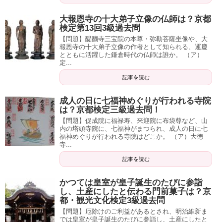
大報恩寺の十大弟子立像の仏師は？京都
検定第13回3級過去問
【問題】醍醐寺三宝院の本尊・弥勒菩薩坐像や、大
報恩寺の十大弟子立像の作者として知られる、運慶
とともに活躍した鎌倉時代の仏師は誰か。 （ア）
定...
記事を読む
成人の日に七福神めぐりが行われる寺院
は？京都検定三級過去問！
【問題】促成院に福禄寿、来迎院に布袋尊など、山
内の塔頭寺院に、七福神がまつられ、成人の日に七
福神めぐりが行われる寺院はどこか。 （ア）大徳
寺...
記事を読む
かつては皇室が皇子誕生のたびに参詣
し、土産にしたと伝わる門前菓子は？京
都・観光文化検定3級過去問
【問題】厄除けのご利益があるとされ、明治維新ま
では皇室が皇子誕生のたびに参詣し、土産にしたと