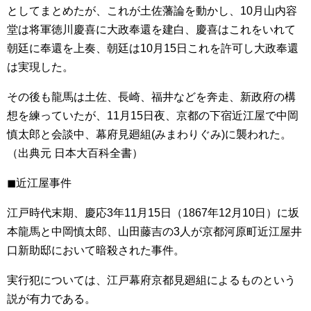
としてまとめたが、これが土佐藩論を動かし、10月山内容
堂は将軍徳川慶喜に大政奉還を建白、慶喜はこれをいれて
朝廷に奉還を上奏、朝廷は10月15日これを許可し大政奉還
は実現した。
その後も龍馬は土佐、長崎、福井などを奔走、新政府の構
想を練っていたが、11月15日夜、京都の下宿近江屋で中岡
慎太郎と会談中、幕府見廻組(みまわりぐみ)に襲われた。
（出典元 日本大百科全書）
◼︎近江屋事件
江戸時代末期、慶応3年11月15日（1867年12月10日）に坂
本龍馬と中岡慎太郎、山田藤吉の3人が京都河原町近江屋井
口新助邸において暗殺された事件。
実行犯については、江戸幕府京都見廻組によるものという
説が有力である。