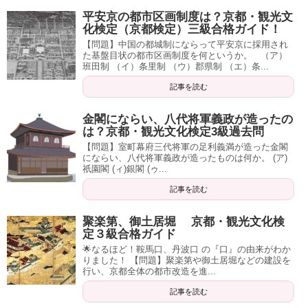
平安京の都市区画制度は？京都・観光文
化検定（京都検定）三級合格ガイド！
【問題】中国の都城制にならって平安京に採用され
た基盤目状の都市区画制度を何というか。 （ア）
班田制 （イ）条里制 （ウ）郡県制 （エ）条...
記事を読む
金閣にならい、八代将軍義政が造ったの
は？京都・観光文化検定3級過去問
【問題】室町幕府三代将軍の足利義満が造った金閣
にならい、八代将軍義政が造ったものは何か。 (ア)
祇園閣 (ィ)銀閣 (ゥ...
記事を読む
聚楽第、御土居堀 京都・観光文化検
定３級合格ガイド
🌟なるほど！鞍馬口、丹波口 の『口』の由来がわか
りました！ 【問題】聚楽第や御土居堀などの建設を
行い、京都全体の都市改造を進...
記事を読む