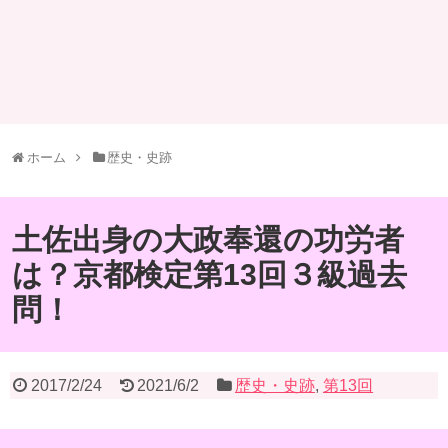
ホーム
歴史・史跡
土佐出身の大政奉還の功労者
は？京都検定第13回３級過去
問！
2017/2/24
2021/6/2
歴史・史跡
,
第13回