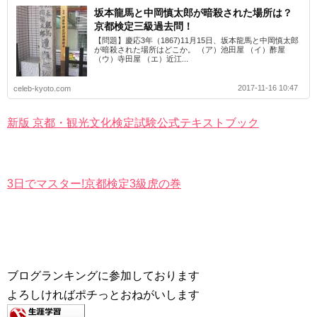
坂本龍馬と中岡慎太郎が暗殺された場所は？
京都検定三級過去問！
【問題】慶応3年（1867)11月15日、坂本龍馬と中岡慎太郎
が暗殺された場所はどこか。 （ア）池田屋 （イ）酢屋
（ウ）寺田屋 （エ）近江...
2017-11-16 10:47
celeb-kyoto.com
新版 京都・観光文化検定試験公式テキストブック
3日でマスター!京都検定3級虎の巻
ブログランキングに参加しております
よろしければポチっとおねがいします