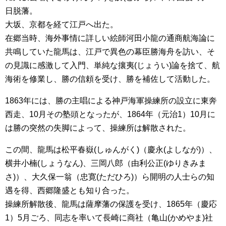
日脱藩。
大坂、京都を経て江戸へ出た。
在郷当時、海外事情に詳しい絵師河田小龍の通商航海論に
共鳴していた龍馬は、江戸で異色の幕臣勝海舟を訪い、そ
の見識に感激して入門、単純な攘夷(じょうい)論を捨て、航
海術を修業し、勝の信頼を受け、勝を補佐して活動した。
1863年には、勝の主唱による神戸海軍操練所の設立に東奔
西走、10月その塾頭となったが、1864年（元治1）10月に
は勝の突然の失脚によって、操練所は解散された。
この間、龍馬は松平春嶽(しゅんがく)（慶永(よしなが)）、
横井小楠(しょうなん)、三岡八郎（由利公正(ゆりきみま
さ)）、大久保一翁（忠寛(ただひろ)）ら開明の人士らの知
遇を得、西郷隆盛とも知り合った。
操練所解散後、龍馬は薩摩藩の保護を受け、1865年（慶応
1）5月ごろ、同志を率いて長崎に商社（亀山(かめやま)社