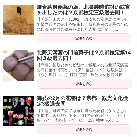
鎌倉幕府倒幕の為、北条義時追討の院宣
を出したのは？京都検定三級過去問！
【問題】永久3年（1991)、城南宮の流鏑馬に事よせ
て畿内近国の武士を招集し、鎌倉幕府の倒幕のため
北条義時追討の院宣を出した人物は誰か。 ...
記事を読む
北野天満宮の門前菓子は？京都検定第14
回３級過去問！
【問題】飴餅ときな粉餅の二種類がある北野天満宮
の門前菓子は何か。 （ア）粟餅 （イ）法螺貝餅
（ウ）鳩餅 （エ）鎌餅 京都・観光文化検定試験...
記事を読む
舞妓の2月の花簪は？京都・観光文化検
定3級過去問
【問題】舞妓の髪には毎月違った花簪（かんざし）
を挿すしきたりがある。2月の花簪は何か。 （ア）
梅 （イ）菜の花 （ウ）桜 （エ）桔梗 京都・...
記事を読む