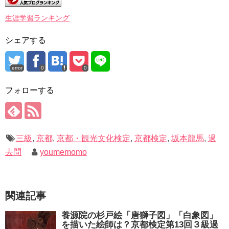
生涯学習ランキング
シェアする
error
0
0
フォローする
三級
,
京都
,
京都・観光文化検定
,
京都検定
,
坂本龍馬
,
過
去問
youmemomo
関連記事
養源院の杉戸絵「唐獅子図」「白象図」
を描いた絵師は？京都検定第13回３級過