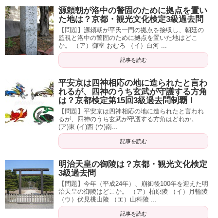
源頼朝が洛中の警固のために拠点を置い
た地は？京都・観光文化検定3級過去問
【問題】源頼朝が平氏一門の拠点を接収し、朝廷の
監視と洛中の警固のために拠点を置いた地はどこ
か。 （ア）御室 おむろ （イ）白河 ...
記事を読む
平安京は四神相応の地に造られたと言わ
れるが、四神のうち玄武が守護する方角
は？京都検定第15回3級過去問制覇！
【問題】平安京は四神相応の地に造られたと言われ
るが、四神のうち玄武が守護する方角はどれか。
(ア)東 (イ)西 (ウ)南...
記事を読む
明治天皇の御陵は？京都・観光文化検定
3級過去問
【問題】今年（平成24年）、崩御後100年を迎えた明
治天皇の御陵はどこか。 （ア）柏原陵 （イ）月輪陵
（ウ）伏見桃山陵 （エ）山科陵 ...
記事を読む