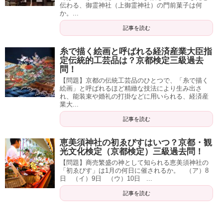
伝わる、御霊神社（上御霊神社）の門前菓子は何
か。...
記事を読む
糸で描く絵画と呼ばれる経済産業大臣指
定伝統的工芸品は？京都検定三級過去
問！
【問題】京都の伝統工芸品のひとつで、「糸で描く
絵画」と呼ばれるほど精緻な技法により生み出さ
れ、能装束や婚礼の打掛などに用いられる、経済産
業大...
記事を読む
恵美須神社の初ゑびすはいつ？京都・観
光文化検定（京都検定）三級過去問！
【問題】商売繁盛の神として知られる恵美須神社の
「初ゑびす」は1月の何日に催されるか。 （ア）8
日 （イ）9日 （ウ）10日 ...
記事を読む