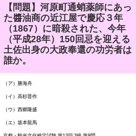
【問題】河原町通蛸薬師にあっ
た醬油商の近江屋で慶応３年
（1867）に暗殺された、今年
（平成28年）150回忌を迎える
土佐出身の大政奉還の功労者は
誰か。
（ア）勝海舟
（イ）高杉晋作
（ウ）西郷隆盛
（エ）坂本龍馬
京都・観光文化検定試験 第13回 3級 第9問