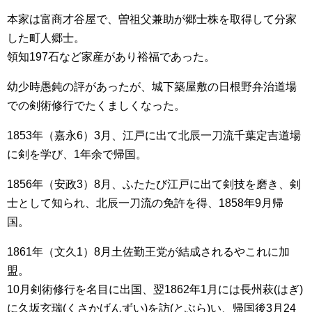
本家は富商才谷屋で、曽祖父兼助が郷士株を取得して分家
した町人郷士。
領知197石など家産があり裕福であった。
幼少時愚鈍の評があったが、城下築屋敷の日根野弁治道場
での剣術修行でたくましくなった。
1853年（嘉永6）3月、江戸に出て北辰一刀流千葉定吉道場
に剣を学び、1年余で帰国。
1856年（安政3）8月、ふたたび江戸に出て剣技を磨き、剣
士として知られ、北辰一刀流の免許を得、1858年9月帰
国。
1861年（文久1）8月土佐勤王党が結成されるやこれに加
盟。
10月剣術修行を名目に出国、翌1862年1月には長州萩(はぎ)
に久坂玄瑞(くさかげんずい)を訪(とぶら)い、帰国後3月24