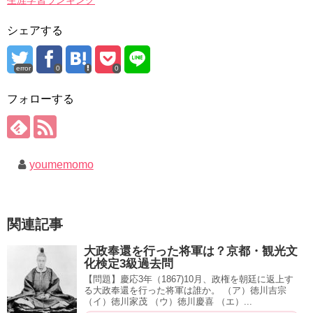
シェアする
error
0
0
フォローする
youmemomo
関連記事
大政奉還を行った将軍は？京都・観光文
化検定3級過去問
【問題】慶応3年（1867)10月、政権を朝廷に返上す
る大政奉還を行った将軍は誰か。 （ア）徳川吉宗
（イ）徳川家茂 （ウ）徳川慶喜 （エ）...