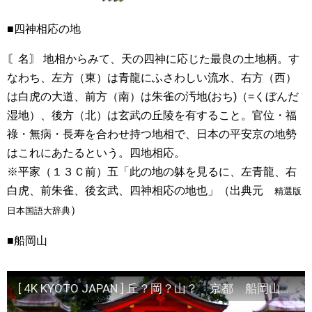
■四神相応の地
〘名〙 地相からみて、天の四神に応じた最良の土地柄。す
なわち、左方（東）は青龍にふさわしい流水、右方（西）
は白虎の大道、前方（南）は朱雀の汚地(おち)（=くぼんだ
湿地）、後方（北）は玄武の丘陵を有すること。官位・福
祿・無病・長寿を合わせ持つ地相で、日本の平安京の地勢
はこれにあたるという。四地相応。
※平家（１３Ｃ前）五「此の地の躰を見るに、左青龍、右
白虎、前朱雀、後玄武、四神相応の地也」（出典元
精選版
）
日本国語大辞典
■船岡山
[ 4K KYOTO JAPAN ] 丘？岡？山？ 京都 船岡山 [ Kyoto log#20]