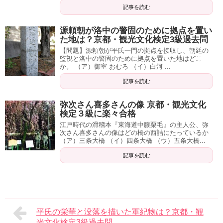
記事を読む
源頼朝が洛中の警固のために拠点を置い
た地は？京都・観光文化検定3級過去問
【問題】源頼朝が平氏一門の拠点を接収し、朝廷の
監視と洛中の警固のために拠点を置いた地はどこ
か。 （ア）御室 おむろ （イ）白河 ...
記事を読む
弥次さん喜多さんの像 京都・観光文化
検定３級に楽々合格
江戸時代の滑稽本『東海道中膝栗毛』の主人公、弥
次さん喜多さんの像はどの橋の西詰にたっているか
（ア）三条大橋 （イ）四条大橋 （ウ）五条大橋...
記事を読む
平氏の栄華と没落を描いた軍紀物は？京都・観
光文化検定3級過去問