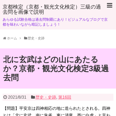
京都検定（京都・観光文化検定）三級の過
去問を画像で説明
あらゆる試験合格は過去問制覇にあり！ビジュアルなブログで京
都を味わいながら暗記しましょう！
ホーム
歴史・史跡
北に玄武はどの山にあたる
か？京都・観光文化検定3級過
去問
2021/8/31
歴史・史跡
,
第16回
【問題】平安京は四神相応の地に造られたとされる。四神
とは「北に玄武、南に朱雀、東に清竜、西に白虎」と言わ