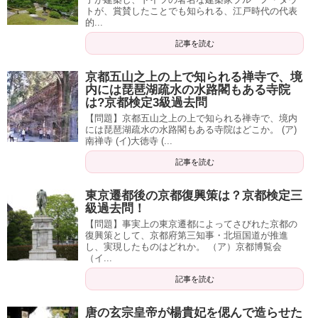
トが、賞賛したことでも知られる、江戸時代の代表
的...
記事を読む
京都五山之上の上で知られる禅寺で、境
内には琵琶湖疏水の水路閣もある寺院
は?京都検定3級過去問
【問題】京都五山之上の上で知られる禅寺で、境内
には琵琶湖疏水の水路閣もある寺院はどこか。 (ア)
南禅寺 (イ)大徳寺 (...
記事を読む
東京遷都後の京都復興策は？京都検定三
級過去問！
【問題】事実上の東京遷都によってさびれた京都の
復興策として、京都府第三知事・北垣国道が推進
し、実現したものはどれか。 （ア）京都博覧会
（イ...
記事を読む
唐の玄宗皇帝が楊貴妃を偲んで造らせた