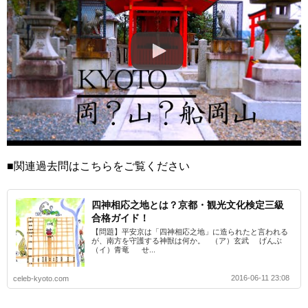
■関連過去問はこちらをご覧ください
四神相応之地とは？京都・観光文化検定三級
合格ガイド！
【問題】平安京は「四神相応之地」に造られたと言われる
が、南方を守護する神獣は何か。 （ア）玄武 げんぶ
（イ）青竜 せ...
2016-06-11 23:08
celeb-kyoto.com