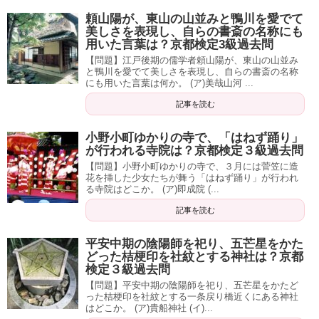
頼山陽が、東山の山並みと鴨川を愛でて
美しさを表現し、自らの書斎の名称にも
用いた言葉は？京都検定3級過去問
【問題】江戸後期の儒学者頼山陽が、東山の山並み
と鴨川を愛でて美しさを表現し、自らの書斎の名称
にも用いた言葉は何か。 (ア)美哉山河 ...
記事を読む
小野小町ゆかりの寺で、「はねず踊り」
が行われる寺院は？京都検定３級過去問
【問題】小野小町ゆかりの寺で、３月には菅笠に造
花を挿した少女たちが舞う「はねず踊り」が行われ
る寺院はどこか。 (ア)即成院 (...
記事を読む
平安中期の陰陽師を祀り、五芒星をかた
どった桔梗印を社紋とする神社は？京都
検定３級過去問
【問題】平安中期の陰陽師を祀り、五芒星をかたど
った桔梗印を社紋とする一条戻り橋近くにある神社
はどこか。 (ア)貴船神社 (イ)...