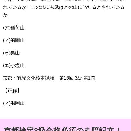
れているが、この北に玄武はどの山に当たるとされている
か。
(ア)稲荷山
(ィ)船岡山
(ゥ)男山
(エ)小塩山
京都・観光文化検定試験 第16回 3級 第1問
【正解】
(ィ)船岡山
京都検定3級合格必須の丸暗記文！