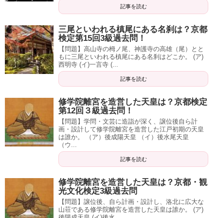
記事を読む
三尾といわれる槙尾にある名刹は？京都
検定第15回3級過去問！
【問題】高山寺の栂ノ尾、神護寺の高雄（尾）とと
もに三尾といわれる槙尾にある名刹はどこか。 (ア)
西明寺 (イ)一言寺 (...
記事を読む
修学院離宮を造営した天皇は？京都検定
第12回３級過去問！
【問題】学問・文芸に造詣が深く、譲位後自ら計
画・設計して修学院離宮を造営した江戸初期の天皇
は誰か。 （ア）後成陽天皇 （イ）後水尾天皇
（ウ...
記事を読む
修学院離宮を造営した天皇は？京都・観
光文化検定3級過去問
【問題】譲位後、自ら計画・設計し、洛北に広大な
山荘である修学院離宮を造営した天皇は誰か。 (ア)
後陽成天皇 (イ)後水...