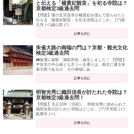
と伝える「楊貴妃観音」を祀る寺院は？
京都検定3級過去問
【問題】唐の玄宗皇帝が楊貴妃を偲んで造らせたと
伝える「楊貴妃観音」を祀る寺院はどこか。 (ア)祇
王寺 (イ)誠心院 (ウ...
記事を読む
朱雀大路の南端の門は？京都・観光文化
検定3級過去問
🚃嵐電に新駅「撮影所前」誕生しました！ 【問題】
平安京の中心線とも言うべき通りは、南北に通る朱
雀大路であるが、その南端にあ...
記事を読む
明智光秀に織田信長が討たれた寺院は？
京都検定3級過去問！
【問題】天正10年（1582）、明智光秀に攻められて
織田信長が討たれた寺院はどこか。 (ア)平等院 (イ)
延暦寺 (ゥ)...
記事を読む