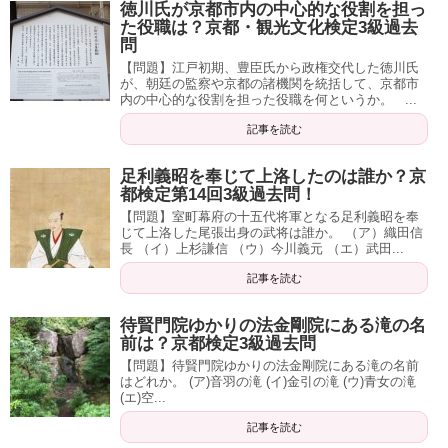
徳川氏が京都市内の中心的な役割を担っ
た役職は？京都・観光文化検定3級過去
問
【問題】江戸初期、豊臣氏から政権交代した徳川氏
が、朝廷の監察や京都の諸機関を統括して、京都市
内の中心的な役割を担った役職を何というか。 ...
記事を読む
足利義昭を奉じて上洛したのは誰か？京
都検定第14回3級過去問！
【問題】室町幕府の十五代将軍となる足利義昭を奉
じて上洛した尾張出身の武将は誰か。 （ア）織田信
長 （イ）上杉謙信 （ウ）今川義元 （エ）武田...
記事を読む
待賢門院ゆかりの法金剛院にある滝の名
前は？京都検定3級過去問
【問題】待賢門院ゆかりの法金剛院にある滝の名前
はどれか。 (ア)音羽の滝 (イ)金引の滝 (ウ)青女の滝
(エ)空...
記事を読む