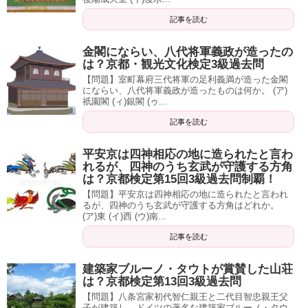
記事を読む
金閣にならい、八代将軍義政が造ったの
は？京都・観光文化検定3級過去問
【問題】室町幕府三代将軍の足利義満が造った金閣
にならい、八代将軍義政が造ったものは何か。 (ア)
祇園閣 (ィ)銀閣 (ゥ...
記事を読む
平安京は四神相応の地に造られたと言わ
れるが、四神のうち玄武が守護する方角
は？京都検定第15回3級過去問制覇！
【問題】平安京は四神相応の地に造られたと言われ
るが、四神のうち玄武が守護する方角はどれか。
(ア)東 (イ)西 (ウ)南...
記事を読む
建築家ブルーノ・タウトが賞賛した山荘
は？京都検定第13回3級過去問
【問題】八条宮家初代智仁親王と二代目智忠親王父
子が建築し、ドイツの著名な建築家ブルーノ・タウ