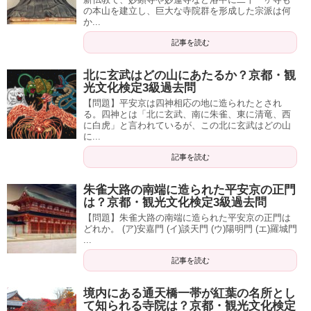
の本山を建立し、巨大な寺院群を形成した宗派は何
か...
記事を読む
北に玄武はどの山にあたるか？京都・観
光文化検定3級過去問
【問題】平安京は四神相応の地に造られたとされ
る。四神とは「北に玄武、南に朱雀、東に清竜、西
に白虎」と言われているが、この北に玄武はどの山
に...
記事を読む
朱雀大路の南端に造られた平安京の正門
は？京都・観光文化検定3級過去問
【問題】朱雀大路の南端に造られた平安京の正門は
どれか。 (ア)安嘉門 (イ)談天門 (ウ)陽明門 (エ)羅城門
...
記事を読む
境内にある通天橋一帯が紅葉の名所とし
て知られる寺院は？京都・観光文化検定