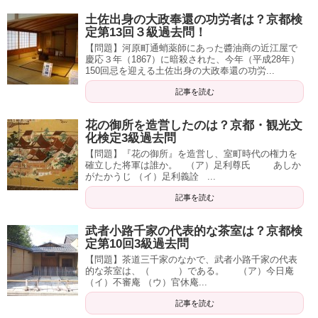
土佐出身の大政奉還の功労者は？京都検
定第13回３級過去問！
【問題】河原町通蛸薬師にあった醬油商の近江屋で
慶応３年（1867）に暗殺された、今年（平成28年）
150回忌を迎える土佐出身の大政奉還の功労...
記事を読む
花の御所を造営したのは？京都・観光文
化検定3級過去問
【問題】『花の御所』を造営し、室町時代の権力を
確立した将軍は誰か。 （ア）足利尊氏 あしか
がたかうじ （イ）足利義詮 ...
記事を読む
武者小路千家の代表的な茶室は？京都検
定第10回3級過去問
【問題】茶道三千家のなかで、武者小路千家の代表
的な茶室は、（ ）である。 （ア）今日庵
（イ）不審庵 （ウ）官休庵...
記事を読む