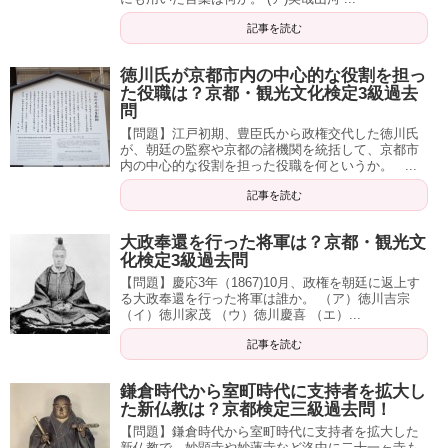
記事を読む
徳川氏が京都市内の中心的な役割を担っ
た役職は？京都・観光文化検定3級過去
問
【問題】江戸初期、豊臣氏から政権交代した徳川氏
が、朝廷の監察や京都の諸機関を統括して、京都市
内の中心的な役割を担った役職を何というか。 ...
記事を読む
大政奉還を行った将軍は？京都・観光文
化検定3級過去問
【問題】慶応3年（1867)10月、政権を朝廷に返上す
る大政奉還を行った将軍は誰か。 （ア）徳川吉宗
（イ）徳川家茂 （ウ）徳川慶喜 （エ）...
記事を読む
鎌倉時代から室町時代に支持者を拡大し
た新仏教は？京都検定三級過去問！
【問題】鎌倉時代から室町時代に支持者を拡大した
新仏教で、妙顕寺や妙蓮寺など洛中に二十一ヶ寺も