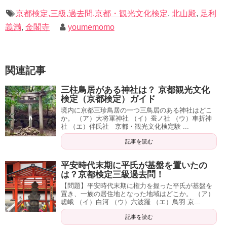
京都検定,三級,過去問,京都・観光文化検定
,
北山殿
,
足利
義満
,
金閣寺
youmemomo
関連記事
三柱鳥居がある神社は？ 京都観光文化
検定（京都検定）ガイド
境内に京都三珍鳥居の一つ三鳥居のある神社はどこ
か。 （ア）大将軍神社 （イ）蚕ノ社 （ウ）車折神
社 （エ）伴氏社 京都・観光文化検定験 ...
記事を読む
平安時代末期に平氏が基盤を置いたの
は？京都検定三級過去問！
【問題】平安時代末期に権力を握った平氏が基盤を
置き、一族の居住地となった地域はどこか。 （ア）
嵯峨 （イ）白河 （ウ）六波羅 （エ）鳥羽 京...
記事を読む