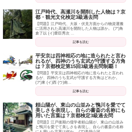
江戸時代、高瀬川を開削した人物は？京
都・観光文化検定3級過去問
【問題】江戸時代、大坂・伏見方面からの物資運搬
に活用された高瀬川を開削した人物は誰か。 (ア)角
倉了以 (イ)豊臣秀次 ...
記事を読む
平安京は四神相応の地に造られたと言わ
れるが、四神のうち玄武が守護する方角
は？京都検定第15回3級過去問制覇！
【問題】平安京は四神相応の地に造られたと言われ
るが、四神のうち玄武が守護する方角はどれか。
(ア)東 (イ)西 (ウ)南...
記事を読む
頼山陽が、東山の山並みと鴨川を愛でて
美しさを表現し、自らの書斎の名称にも
用いた言葉は？京都検定3級過去問
【問題】江戸後期の儒学者頼山陽が、東山の山並み
と鴨川を愛でて美しさを表現し、自らの書斎の名称
にも用いた言葉は何か。 (ア)美哉山河 ...