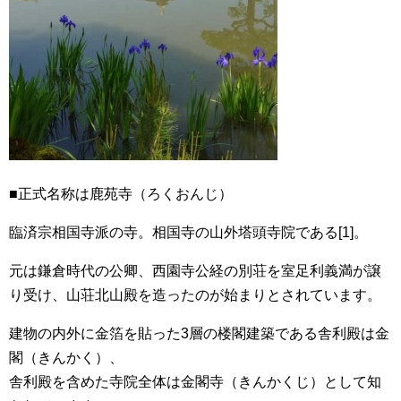
■正式名称は鹿苑寺（ろくおんじ）
臨済宗相国寺派の寺。相国寺の山外塔頭寺院である[1]。
元は鎌倉時代の公卿、西園寺公経の別荘を室足利義満が譲
り受け、山荘北山殿を造ったのが始まりとされています。
建物の内外に金箔を貼った3層の楼閣建築である舎利殿は金
閣（きんかく）、
舎利殿を含めた寺院全体は金閣寺（きんかくじ）として知