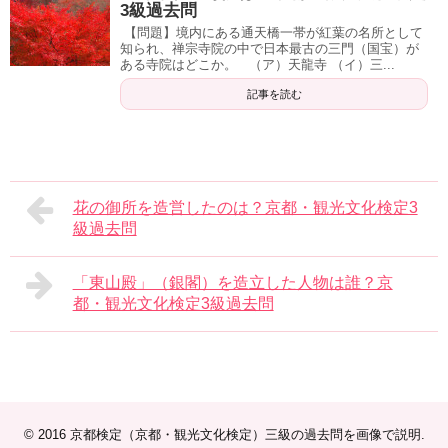
3級過去問
【問題】境内にある通天橋一帯が紅葉の名所として
知られ、禅宗寺院の中で日本最古の三門（国宝）が
ある寺院はどこか。 （ア）天龍寺 （イ）三...
記事を読む
花の御所を造営したのは？京都・観光文化検定3
級過去問
「東山殿」（銀閣）を造立した人物は誰？京
都・観光文化検定3級過去問
© 2016
京都検定（京都・観光文化検定）三級の過去問を画像で説明
.