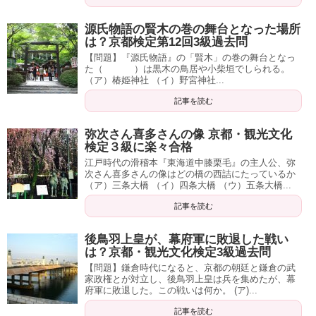
源氏物語の賢木の巻の舞台となった場所
は？京都検定第12回3級過去問
【問題】『源氏物語』の「賢木」の巻の舞台となっ
た（ ）は黒木の鳥居や小柴垣でしられる。
（ア）椿姫神社 （イ）野宮神社...
記事を読む
弥次さん喜多さんの像 京都・観光文化
検定３級に楽々合格
江戸時代の滑稽本『東海道中膝栗毛』の主人公、弥
次さん喜多さんの像はどの橋の西詰にたっているか
（ア）三条大橋 （イ）四条大橋 （ウ）五条大橋...
記事を読む
後鳥羽上皇が、幕府軍に敗退した戦い
は？京都・観光文化検定3級過去問
【問題】鎌倉時代になると、京都の朝廷と鎌倉の武
家政権とが対立し、後鳥羽上皇は兵を集めたが、幕
府軍に敗退した。この戦いは何か。 (ア)...
記事を読む