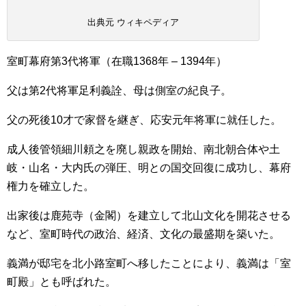
出典元 ウィキペディア
室町幕府第3代将軍（在職1368年 – 1394年）
父は第2代将軍足利義詮、母は側室の紀良子。
父の死後10才で家督を継ぎ、応安元年将軍に就任した。
成人後管領細川頼之を廃し親政を開始、南北朝合体や土
岐・山名・大内氏の弾圧、明との国交回復に成功し、幕府
権力を確立した。
出家後は鹿苑寺（金閣）を建立して北山文化を開花させる
など、室町時代の政治、経済、文化の最盛期を築いた。
義満が邸宅を北小路室町へ移したことにより、義満は「室
町殿」とも呼ばれた。