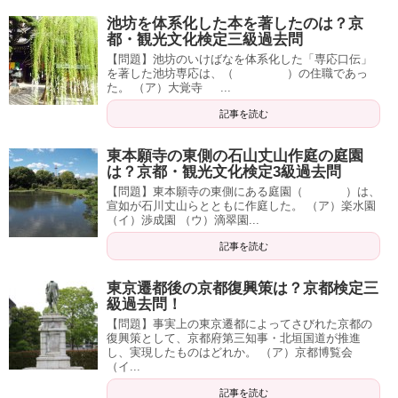
池坊を体系化した本を著したのは？京
都・観光文化検定三級過去問
【問題】池坊のいけばなを体系化した「専応口伝」
を著した池坊専応は、（ ）の住職であっ
た。 （ア）大覚寺 ...
記事を読む
東本願寺の東側の石山丈山作庭の庭園
は？京都・観光文化検定3級過去問
【問題】東本願寺の東側にある庭園（ ）は、
宣如が石川丈山らとともに作庭した。 （ア）楽水園
（イ）渉成園 （ウ）滴翠園...
記事を読む
東京遷都後の京都復興策は？京都検定三
級過去問！
【問題】事実上の東京遷都によってさびれた京都の
復興策として、京都府第三知事・北垣国道が推進
し、実現したものはどれか。 （ア）京都博覧会
（イ...
記事を読む