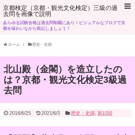
京都検定（京都・観光文化検定）三級の過
去問を画像で説明
あらゆる試験合格は過去問制覇にあり！ビジュアルなブログで京
都を味わいながら暗記しましょう！
ホーム
歴史・史跡
北山殿（金閣）を造立したの
は？京都・観光文化検定3級過
去問
2016/6/25
2021/6/3
歴史・史跡
,
第10回