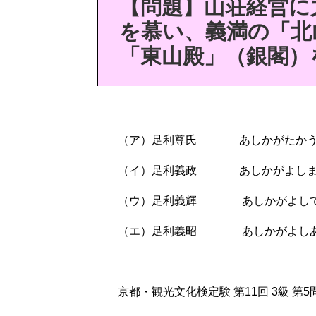
【問題】山荘経営に
を慕い、義満の「北
「東山殿」（銀閣）
（ア）足利尊氏 あしかがたか
（イ）足利義政 あしかがよし
（ウ）足利義輝 あしかがよし
（エ）足利義昭 あしかがよし
京都・観光文化検定験 第11回 3級 第5