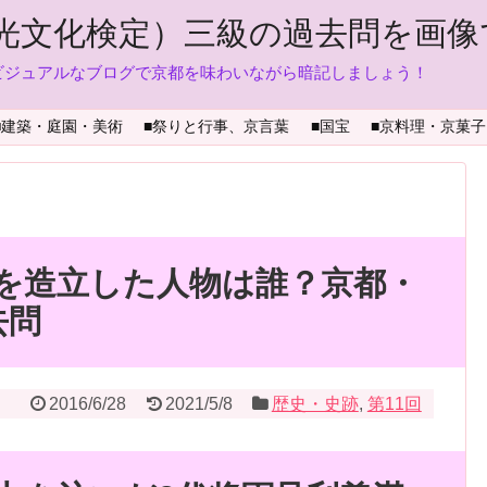
光文化検定）三級の過去問を画像
ビジュアルなブログで京都を味わいながら暗記しましょう！
■建築・庭園・美術
■祭りと行事、京言葉
■国宝
■京料理・京菓子
を造立した人物は誰？京都・
去問
2016/6/28
2021/5/8
歴史・史跡
,
第11回