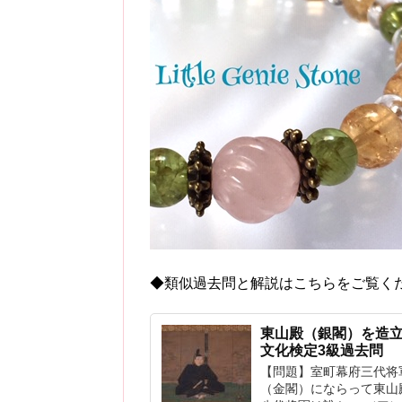
◆類似過去問と解説はこちらをご覧く
東山殿（銀閣）を造
文化検定3級過去問
【問題】室町幕府三代将
（金閣）にならって東山