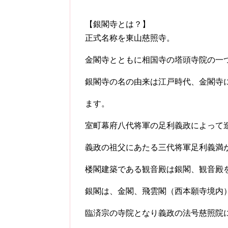
【銀閣寺とは？】
正式名称を東山慈照寺。
金閣寺とともに相国寺の塔頭寺院の一
銀閣寺の名の由来は江戸時代、金閣寺
ます。
室町幕府八代将軍の足利義政によって
義政の祖父にあたる三代将軍足利義満
楼閣建築である観音殿は銀閣、観音殿
銀閣は、金閣、飛雲閣（西本願寺境内
臨済宗の寺院となり義政の法号慈照院