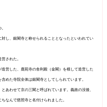
つ。
に対し、銀閣寺と称せられることとなったといわれてい
造営された。
が造営した、鹿苑寺の舎利殿（金閣）を模して造営した
を含めた寺院全体は銀閣寺としてしられています。
）とあわせて京の三閣と呼ばれています。義政の没後、
にちなんで慈照寺と名付けられました。