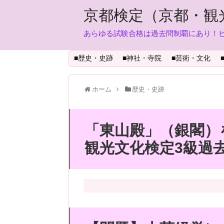
京都検定（京都・観
あらゆる試験合格は過去問制覇にあり！
■歴史・史跡
■神社・寺院
■芸術・文化
ホーム
歴史・史跡
「東山殿」（銀閣）
観光文化検定3級過