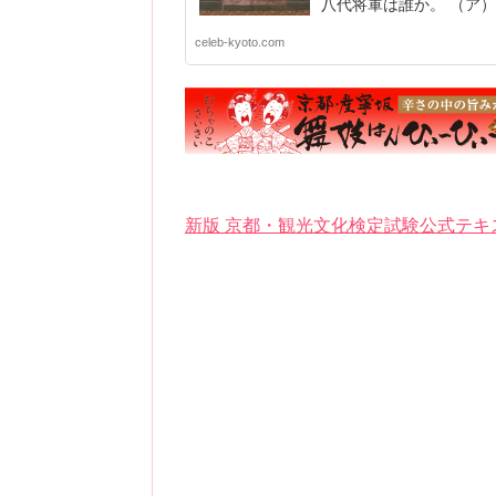
八代将軍は誰か。 （ア）足
celeb-kyoto.com
新版 京都・観光文化検定試験公式テキ