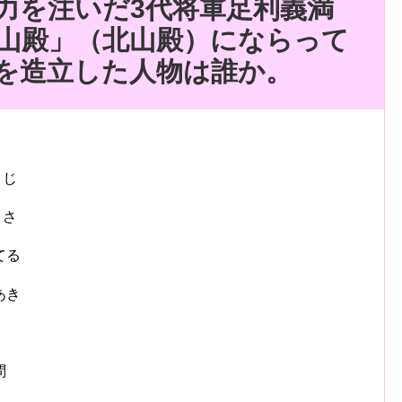
力を注いだ3代将軍足利義満
山殿」（北山殿）にならって
を造立した人物は誰か。
うじ
まさ
てる
あき
問