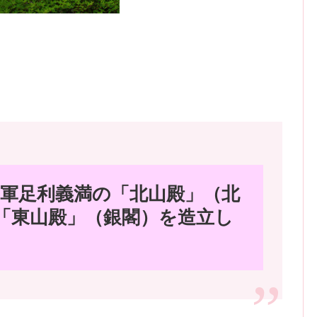
将軍足利義満の「北山殿」（北
「東山殿」（銀閣）を造立し