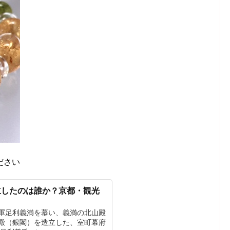
ださい
立したのは誰か？京都・観光
軍足利義満を慕い、義満の北山殿
殿（銀閣）を造立した、室町幕府