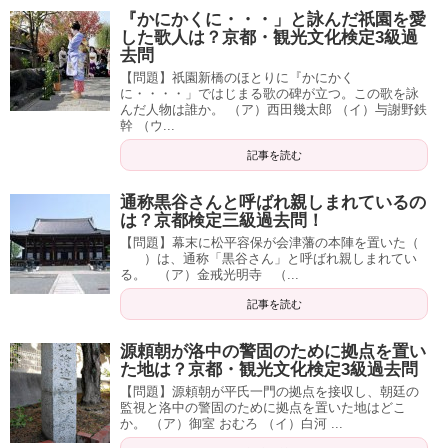
『かにかくに・・・」と詠んだ祇園を愛
した歌人は？京都・観光文化検定3級過
去問
【問題】祇園新橋のほとりに『かにかく
に・・・・」ではじまる歌の碑が立つ。この歌を詠
んだ人物は誰か。 （ア）西田幾太郎 （イ）与謝野鉄
幹 （ウ...
記事を読む
通称黒谷さんと呼ばれ親しまれているの
は？京都検定三級過去問！
【問題】幕末に松平容保が会津藩の本陣を置いた（
）は、通称「黒谷さん」と呼ばれ親しまれてい
る。 （ア）金戒光明寺 （...
記事を読む
源頼朝が洛中の警固のために拠点を置い
た地は？京都・観光文化検定3級過去問
【問題】源頼朝が平氏一門の拠点を接収し、朝廷の
監視と洛中の警固のために拠点を置いた地はどこ
か。 （ア）御室 おむろ （イ）白河 ...