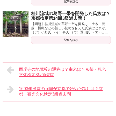
記事を読む
桂川流域の葛野一帯を開発した氏族は？
京都検定第14回3級過去問！
【問題】桂川流域の葛野一帯を開発し、土木・養
蚕・機織などの新しい技術を伝えた氏族はどれか。
（ア）小野氏 （イ）秦氏 （ウ）粟田氏 （エ）出...
記事を読む
西岸寺の地蔵尊の通称は？由来は？京都・観光
文化検定3級過去問
1603年出雲の阿国が京都で始めた踊りは？京
都・観光文化検定3級過去問