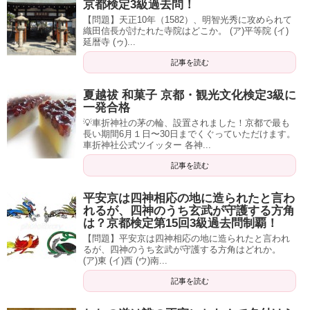
京都検定3級過去問！
【問題】天正10年（1582）、明智光秀に攻められて
織田信長が討たれた寺院はどこか。 (ア)平等院 (イ)
延暦寺 (ゥ)...
記事を読む
夏越祓 和菓子 京都・観光文化検定3級に
一発合格
💡車折神社の茅の輪、設置されました！京都で最も
長い期間6月１日〜30日までくぐっていただけます。
車折神社公式ツイッター 各神...
記事を読む
平安京は四神相応の地に造られたと言わ
れるが、四神のうち玄武が守護する方角
は？京都検定第15回3級過去問制覇！
【問題】平安京は四神相応の地に造られたと言われ
るが、四神のうち玄武が守護する方角はどれか。
(ア)東 (イ)西 (ウ)南...
記事を読む