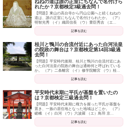
ねねの道は誰の正室にちなんで名付けら
れたか？京都検定3級過去問！
【問題】東山の高台寺から円山公園へと続くねねの
道は、誰の正室にちなんで名付けられたか。 （ア）
明智光秀 （イ）織田信長 （ウ）豊臣秀吉 （エ...
記事を読む
桂川と鴨川の合流付近にあった白河法皇
の院政の舞台は？京都検定第14回3級過
去問！
【問題】平安時代後期、桂川と鴨川の合流付近にあ
った白河法皇の院政の舞台は通称何と呼ばれている
か。 （ア）二条離宮 （イ）修学院離宮 （ウ）桂...
記事を読む
平安時代末期に平氏が基盤を置いたの
は？京都検定三級過去問！
【問題】平安時代末期に権力を握った平氏が基盤を
置き、一族の居住地となった地域はどこか。 （ア）
嵯峨 （イ）白河 （ウ）六波羅 （エ）鳥羽 京...
記事を読む