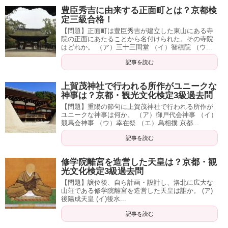
豊臣秀吉に由来する正面町とは？京都検
定三級合格！
【問題】正面町は豊臣秀吉が建立した東山にある寺
院の正面にあたることから名付けられた。その寺院
はどれか。 （ア）三十三間堂 （イ）智積院 （ウ...
記事を読む
上賀茂神社で行われる所作がユニークな
神事は？京都・観光文化検定3級過去問
【問題】重陽の節句に上賀茂神社で行われる所作が
ユニークな神事は何か。 （ア）御戸代会神事 （イ）
競馬会神事 （ウ）幸在祭 （エ）烏相撲 京都...
記事を読む
修学院離宮を造営した天皇は？京都・観
光文化検定3級過去問
【問題】譲位後、自ら計画・設計し、洛北に広大な
山荘である修学院離宮を造営した天皇は誰か。 (ア)
後陽成天皇 (イ)後水...
記事を読む