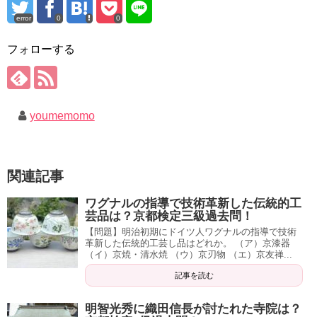
error
0
0
フォローする
youmemomo
関連記事
ワグナルの指導で技術革新した伝統的工
芸品は？京都検定三級過去問！
【問題】明治初期にドイツ人ワグナルの指導で技術
革新した伝統的工芸し品はどれか。 （ア）京漆器
（イ）京焼・清水焼 （ウ）京刃物 （エ）京友禅...
記事を読む
明智光秀に織田信長が討たれた寺院は？