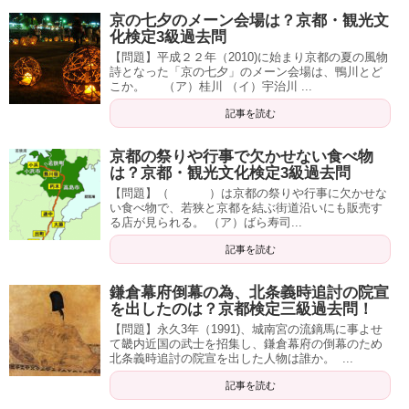
京の七夕のメーン会場は？京都・観光文
化検定3級過去問
【問題】平成２２年（2010)に始まり京都の夏の風物
詩となった「京の七夕」のメーン会場は、鴨川とど
こか。 （ア）桂川 （イ）宇治川 ...
記事を読む
京都の祭りや行事で欠かせない食べ物
は？京都・観光文化検定3級過去問
【問題】（ ）は京都の祭りや行事に欠かせな
い食べ物で、若狭と京都を結ぶ街道沿いにも販売す
る店が見られる。 （ア）ばら寿司...
記事を読む
鎌倉幕府倒幕の為、北条義時追討の院宣
を出したのは？京都検定三級過去問！
【問題】永久3年（1991)、城南宮の流鏑馬に事よせ
て畿内近国の武士を招集し、鎌倉幕府の倒幕のため
北条義時追討の院宣を出した人物は誰か。 ...
記事を読む