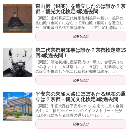
東山殿（銀閣）を造立したのは誰か？京
都・観光文化検定3級過去問
【問題】室町幕府三代将軍足利義満を慕い、義満の
北山殿（金閣）にならって東山殿（銀閣）を造立し
た、室町幕府八代将軍は誰か。 （ア）足利尊氏 （...
記事を読む
第二代京都府知事は誰か？京都検定第15
回3級過去問！
【問題】明治初期に産業育成の一環で、舎密局（せ
いみきょく）、女紅場（にょこうば）、勧業場など
の設置を推進した第二代京都府知事は誰か。 ...
記事を読む
平安京の朱雀大路にほぼあたる現在の通
りは？京都・観光文化検定3級過去問
【問題】朱雀大路は平安京の中央を南北に貫く全長
約4キロ、幅約85メートルのメインストリートだが、
ほぼそれにあたる現在の通りはどれか。 ...
記事を読む