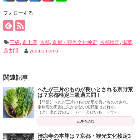
フォローする
三級
,
京土産
,
京都
,
京都・観光文化検定
,
京都検定
,
湯葉
,
過去問
youmemomo
関連記事
へたが三片のものが良いとされる京野菜
は？京都検定三級過去問！
【問題】へたが三片のものが形が良いものとされ、
京料理の田楽に欠かせない京野菜はどれか。
（ア）京たけのこ （イ）えびいも （ウ）...
記事を読む
清凉寺の本尊は？京都・観光文化検定3