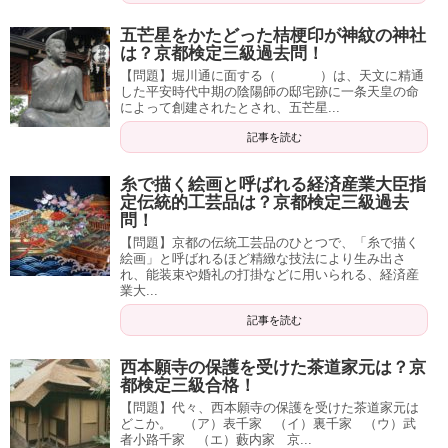
五芒星をかたどった桔梗印が神紋の神社
は？京都検定三級過去問！
【問題】堀川通に面する（ ）は、天文に精通
した平安時代中期の陰陽師の邸宅跡に一条天皇の命
によって創建されたとされ、五芒星...
記事を読む
糸で描く絵画と呼ばれる経済産業大臣指
定伝統的工芸品は？京都検定三級過去
問！
【問題】京都の伝統工芸品のひとつで、「糸で描く
絵画」と呼ばれるほど精緻な技法により生み出さ
れ、能装束や婚礼の打掛などに用いられる、経済産
業大...
記事を読む
西本願寺の保護を受けた茶道家元は？京
都検定三級合格！
【問題】代々、西本願寺の保護を受けた茶道家元は
どこか。 （ア）表千家 （イ）裏千家 （ウ）武
者小路千家 （エ）藪内家 京...