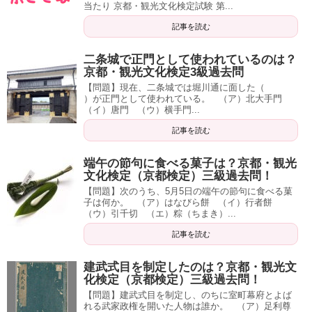
当たり 京都・観光文化検定試験 第...
記事を読む
二条城で正門として使われているのは？
京都・観光文化検定3級過去問
【問題】現在、二条城では堀川通に面した（
）が正門として使われている。 （ア）北大手門
（イ）唐門 （ウ）横手門...
記事を読む
端午の節句に食べる菓子は？京都・観光
文化検定（京都検定）三級過去問！
【問題】次のうち、5月5日の端午の節句に食べる菓
子は何か。 （ア）はなびら餅 （イ）行者餅
（ウ）引千切 （エ）粽（ちまき）...
記事を読む
建武式目を制定したのは？京都・観光文
化検定（京都検定）三級過去問！
【問題】建武式目を制定し、のちに室町幕府とよば
れる武家政権を開いた人物は誰か。 （ア）足利尊