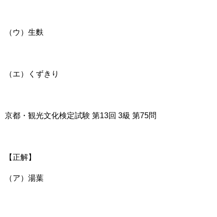
（ウ）生麩
（エ）くずきり
京都・観光文化検定試験 第13回 3級 第75問
【正解】
（ア）湯葉