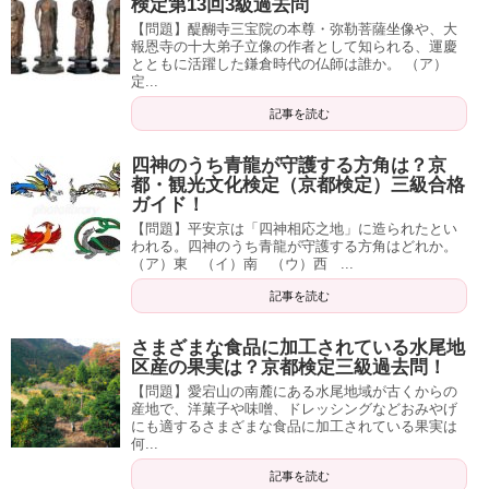
検定第13回3級過去問
【問題】醍醐寺三宝院の本尊・弥勒菩薩坐像や、大
報恩寺の十大弟子立像の作者として知られる、運慶
とともに活躍した鎌倉時代の仏師は誰か。 （ア）
定...
記事を読む
四神のうち青龍が守護する方角は？京
都・観光文化検定（京都検定）三級合格
ガイド！
【問題】平安京は「四神相応之地」に造られたとい
われる。四神のうち青龍が守護する方角はどれか。
（ア）東 （イ）南 （ウ）西 ...
記事を読む
さまざまな食品に加工されている水尾地
区産の果実は？京都検定三級過去問！
【問題】愛宕山の南麓にある水尾地域が古くからの
産地で、洋菓子や味噌、ドレッシングなどおみやげ
にも適するさまざまな食品に加工されている果実は
何...
記事を読む