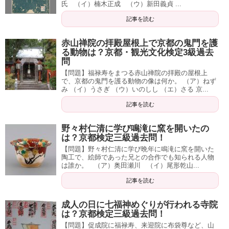
氏 （イ）楠木正成 （ウ）新田義貞 ...
記事を読む
赤山禅院の拝殿屋根上で京都の鬼門を護
る動物は？京都・観光文化検定3級過去
問
【問題】福禄寿をまつる赤山禅院の拝殿の屋根上
で、京都の鬼門を護る動物の像は何か。 （ア）ねず
み （イ）うさぎ （ウ）いのしし （エ）さる 京...
記事を読む
野々村仁清に学び鳴滝に窯を開いたの
は？京都検定三級過去問！
【問題】野々村仁清に学び晩年に鳴滝に窯を開いた
陶工で、絵師であった兄との合作でも知られる人物
は誰か。 （ア）奥田瀬川 （イ）尾形乾山...
記事を読む
成人の日に七福神めぐりが行われる寺院
は？京都検定三級過去問！
【問題】促成院に福禄寿、来迎院に布袋尊など、山