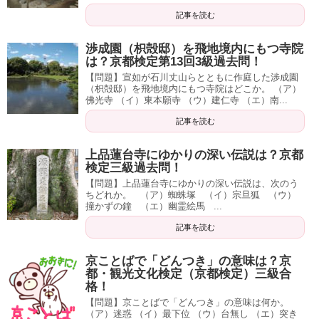
記事を読む
渉成園（枳殻邸）を飛地境内にもつ寺院
は？京都検定第13回3級過去問！
【問題】宣如が石川丈山らとともに作庭した渉成園
（枳殻邸）を飛地境内にもつ寺院はどこか。 （ア）
佛光寺 （イ）東本願寺 （ウ）建仁寺 （エ）南...
記事を読む
上品蓮台寺にゆかりの深い伝説は？京都
検定三級過去問！
【問題】上品蓮台寺にゆかりの深い伝説は、次のう
ちどれか。 （ア）蜘蛛塚 （イ）宗旦狐 （ウ）
撞かずの鐘 （エ）幽霊絵馬 ...
記事を読む
京ことばで「どんつき」の意味は？京
都・観光文化検定（京都検定）三級合
格！
【問題】京ことばで「どんつき」の意味は何か。
（ア）迷惑 （イ）最下位 （ウ）台無し （エ）突き