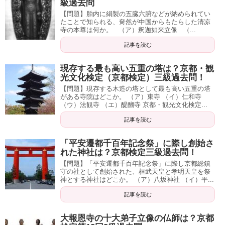
級過去問
【問題】胎内に絹製の五臓六腑などが納められてい
たことで知られる、奝然が中国からもたらした清凉
寺の本尊は何か。 （ア）釈迦如来立像 （...
記事を読む
現存する最も高い五重の塔は？京都・観
光文化検定（京都検定）三級過去問！
【問題】現存する木造の塔として最も高い五重の塔
がある寺院はどこか。 （ア）東寺 （イ）仁和寺
（ウ）法観寺 （エ）醍醐寺 京都・観光文化検定...
記事を読む
「平安遷都千百年記念祭」に際し創始さ
れた神社は？京都検定三級過去問！
【問題】「平安遷都千百年記念祭」に際し京都総鎮
守の社として創始された、桓武天皇と孝明天皇を祭
神とする神社はどこか。 （ア）八坂神社 （イ）平...
記事を読む
大報恩寺の十大弟子立像の仏師は？京都