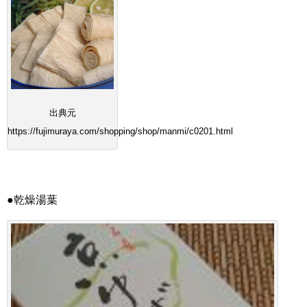
出典元
https://fujimuraya.com/shopping/shop/manmi/c0201.html
●乾燥湯葉