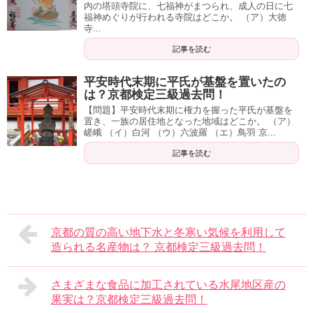
内の塔頭寺院に、七福神がまつられ、成人の日に七
福神めぐりが行われる寺院はどこか。 （ア）大徳
寺...
記事を読む
平安時代末期に平氏が基盤を置いたの
は？京都検定三級過去問！
【問題】平安時代末期に権力を握った平氏が基盤を
置き、一族の居住地となった地域はどこか。 （ア）
嵯峨 （イ）白河 （ウ）六波羅 （エ）鳥羽 京...
記事を読む
京都の質の高い地下水と冬寒い気候を利用して
造られる名産物は？ 京都検定三級過去問！
さまざまな食品に加工されている水尾地区産の
果実は？京都検定三級過去問！