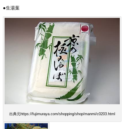
●生湯葉
出典元https://fujimuraya.com/shopping/shop/manmi/c0203.html