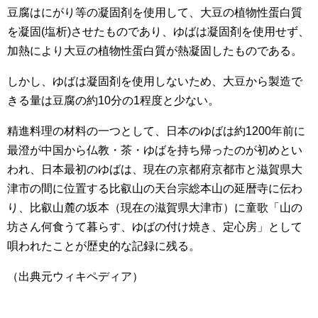
豆腐はにがり等の凝固剤を使用して、大豆の植物性蛋白質
を凝固(塩析)させたものであり、ゆばは凝固剤を使用せず、
加熱により大豆の植物性蛋白質が熱凝固したものである。
しかし、ゆばは凝固剤を使用しないため、大豆から製造で
きる量は豆腐の約10分の1程度と少ない。
精進料理の材料の一つとして、日本のゆばは約1200年前に
最澄が中国から仏教・茶・ゆばを持ち帰ったのが初めとい
われ、日本最初のゆばは、現在の京都府京都市と滋賀県大
津市の間に位置する比叡山の天台宗総本山の延暦寺に伝わ
り、比叡山麓の坂本（現在の滋賀県大津市）に童歌「山の
坊さん何食うて暮らす、ゆばの付け焼き、定心房」として
唄われたことが歴史的な記録に残る。
（出典元ウィキペディア）