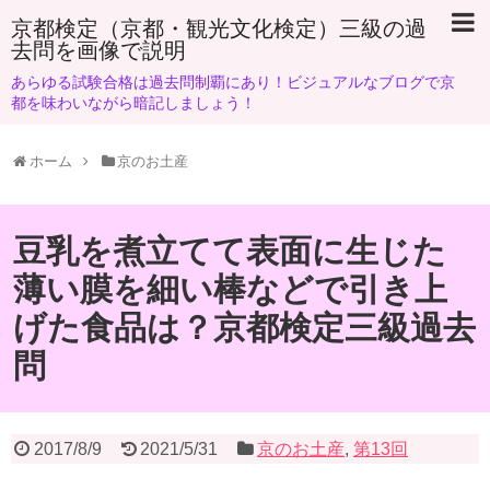
京都検定（京都・観光文化検定）三級の過
去問を画像で説明
あらゆる試験合格は過去問制覇にあり！ビジュアルなブログで京
都を味わいながら暗記しましょう！
ホーム
京のお土産
豆乳を煮立てて表面に生じた
薄い膜を細い棒などで引き上
げた食品は？京都検定三級過去
問
2017/8/9
2021/5/31
京のお土産
,
第13回