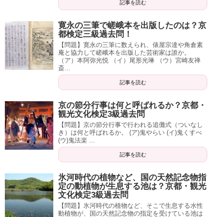
記事を読む
寛永の三筆で嵯峨本を出版したのは？京
都検定三級過去問！
【問題】寛永の三筆に数えられ、俵屋宗達や角倉素
庵と協力して嵯峨本を出版した芸術家は誰か。
（ア）本阿弥光悦 （イ）尾形光琳 （ウ）宮崎友禅
斎...
記事を読む
京の節分行事は何と呼ばれるか？京都・
観光文化検定3級過去問
【問題】京の節分行事で行われる追儺式（ついなし
き）は何と呼ばれるか。 (ア)鬼やらい (イ)鬼くすべ
(ウ)鬼法楽 ...
記事を読む
氷河時代の植物など、国の天然記念物指
定の動植物が生息する池は？京都・観光
文化検定3級過去問
【問題】氷河時代の植物など、そこで生息する水性
動植物が、国の天然記念物の指定を受けている池は