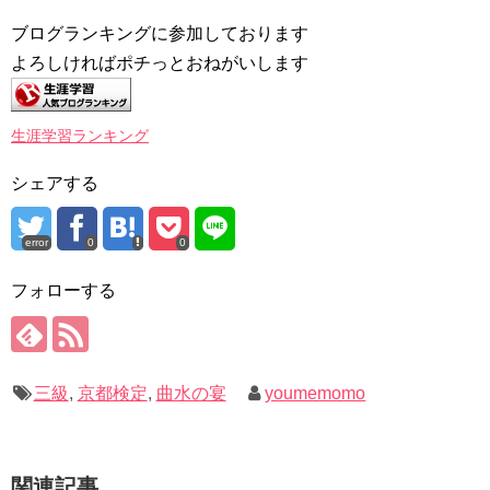
ブログランキングに参加しております
よろしければポチっとおねがいします
生涯学習ランキング
シェアする
error
0
0
フォローする
三級
,
京都検定
,
曲水の宴
youmemomo
関連記事