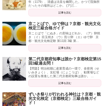
年（1179）、清盛は法皇を幽閉した。かつて院御所
だったその場所はどこか。 (ア)三...
記事を読む
京ことばで、ゆで卵は？京都・観光文化
検定三級合格ガイド
京ことばで「にぬき」の意味はどれか。 （ア）卵焼
き （イ）目玉焼き （ウ）煎り卵 （エ）ゆで卵 京
都・観光文化検定験 第11回 3級 第...
記事を読む
第二代京都府知事は誰か？京都検定第15
回3級過去問！
【問題】明治初期に産業育成の一環で、舎密局（せ
いみきょく）、女紅場（にょこうば）、勧業場など
の設置を推進した第二代京都府知事は誰か。 ...
記事を読む
ずいき祭りが行われる神社は？京都・観
光文化検定（京都検定）三級合格ガイ
ド！