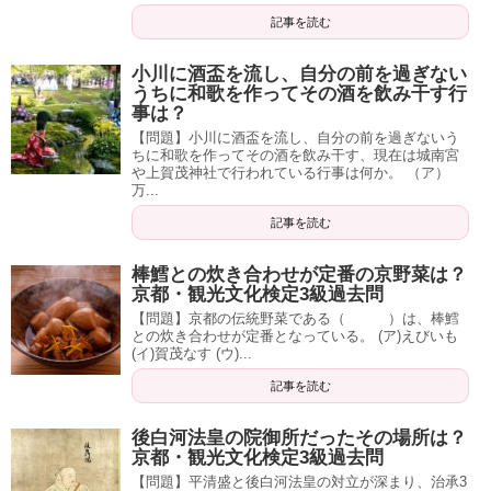
記事を読む
小川に酒盃を流し、自分の前を過ぎない
うちに和歌を作ってその酒を飲み干す行
事は？
【問題】小川に酒盃を流し、自分の前を過ぎないう
ちに和歌を作ってその酒を飲み干す、現在は城南宮
や上賀茂神社で行われている行事は何か。 （ア）
万...
記事を読む
棒鱈との炊き合わせが定番の京野菜は？
京都・観光文化検定3級過去問
【問題】京都の伝統野菜である（ ）は、棒鱈
との炊き合わせが定番となっている。 (ア)えびいも
(イ)賀茂なす (ウ)...
記事を読む
後白河法皇の院御所だったその場所は？
京都・観光文化検定3級過去問
【問題】平清盛と後白河法皇の対立が深まり、治承3