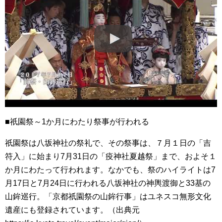
■祇園祭～1か月にわたり祭事が行われる
祇園祭は八坂神社の祭礼で、その祭事は、７月１日の「吉
符入」に始まり7月31日の「疫神社夏越祭」まで、およそ１
か月にわたって行われます。なかでも、祭のハイライトは7
月17日と7月24日に行われる八坂神社の神輿渡御と33基の
山鉾巡行。「京都祇園祭の山鉾行事」はユネスコ無形文化
遺産にも登録されています。（出典元