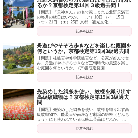
るか？京都検定第14回３級過去問！
【問題】「天神さん」の名で親しまれる北野天満宮
の毎月の縁日はいつか。 （ア）10日 （イ）15日
（ウ）21日 （エ）25日 京都・観光文化...
記事を読む
舟遊びやそぞろ歩きなどを楽しむ庭園を
何というか。京都検定第15回3級過去問
【問題】桂離宮や修学院離宮など、公家が好んで営
み、舟遊びやそぞろ歩きなど王朝時代の風流を楽し
む庭園を何というか。 (ア)書院造庭園 ...
記事を読む
先染めした絹糸を使い、紋様を織り出す
高級紋織物は？京都検定第15回3級過去
問
【問題】先染めした絹糸を使い、紋様を織り出す高
級紋織物で、能装束や南座など劇場の緞帳（どんち
ょう）にも使われている伝統工芸品はどれか。 ...
記事を読む