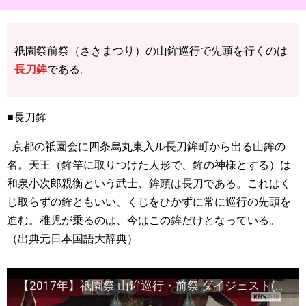
祇園祭前祭（さきまつり）の山鉾巡行で先頭を行くのは
長刀鉾
である。
■長刀鉾
京都の祇園会に四条烏丸東入ル長刀鉾町から出る山鉾の
名。天王（鉾竿に取りつけた人形で、鉾の神様とする）は
和泉小次郎親衡という武士、鉾頭は長刀である。これはく
じ取らずの鉾ともいい、くじをひかずに常に巡行の先頭を
進む。稚児が乗るのは、今はこの鉾だけとなっている。
（出典元日本国語大辞典）
【2017年】祇園祭 山鉾巡行・前祭 ダイジェスト(～しめ縄切りまで)