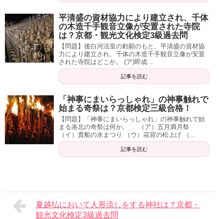
平清盛の資材協力により建立され、千体
の木造千手観音立像が安置された寺院
は？京都・観光文化検定3級過去問
【問題】後白河法皇の勅願のもと、平清盛の資材協
力により建立され、千体の木造千手観音立像が安置
された寺院はどこか。 (ア)即成...
記事を読む
「神事にまいらっしゃれ」の神事触れで
始まる奇祭は？京都検定三級合格！
【問題】「神事にまいらっしゃれ」の神事触れで始
まる洛北の奇祭は何か。 （ア）五月満月祭
（イ）貴船の水まつり （ウ）花背の松上げ （...
記事を読む
夏越払において人形流しをする神社は？京都・
観光文化検定3級過去問