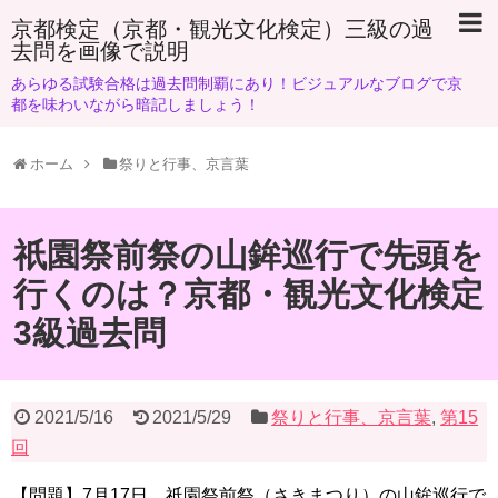
京都検定（京都・観光文化検定）三級の過
去問を画像で説明
あらゆる試験合格は過去問制覇にあり！ビジュアルなブログで京
都を味わいながら暗記しましょう！
ホーム
祭りと行事、京言葉
祇園祭前祭の山鉾巡行で先頭を
行くのは？京都・観光文化検定
3級過去問
2021/5/16
2021/5/29
祭りと行事、京言葉
,
第15
回
【問題】7月17日、祇園祭前祭（さきまつり）の山鉾巡行で