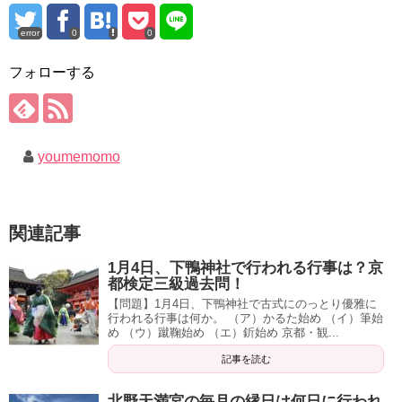
error
0
0
フォローする
youmemomo
関連記事
1月4日、下鴨神社で行われる行事は？京
都検定三級過去問！
【問題】1月4日、下鴨神社で古式にのっとり優雅に
行われる行事は何か。 （ア）かるた始め （イ）筆始
め （ウ）蹴鞠始め （エ）釿始め 京都・観...
記事を読む
北野天満宮の毎月の縁日は何日に行われ