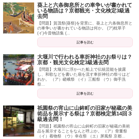
葵上と六条御息所との車争いが書かれて
いる物語は？京都観光・文化検定3級過
去問
【問題】賀茂祭(葵祭)を背景に、葵上と六条御息所と
の車争いが書かれている物語は何か。 (ア)枕草子
(イ)今昔物語集 (...
記事を読む
大堰川で行われる車折神社のお祭りは？
京都・観光文化検定3級過去問
【問題】大堰川に浮かべた船上で伝統芸能を披露
し、和歌などを書いた扇を流す車折神社の祭りはど
れか。 （ア）嵯峨祭 （イ）三船祭 （ウ）御手洗
祭...
記事を読む
祇園祭の宵山に山鉾町の旧家が秘蔵の美
術品を展示する祭は？京都検定第14回３
級過去問！
【問題】祇園祭の宵山に山鉾町の旧家が秘蔵の美術
品を展示することをなんと呼ぶか。 （ア）骨董祭
（イ）着物祭 （ウ）幸在祭 （エ）屏風祭 京都...