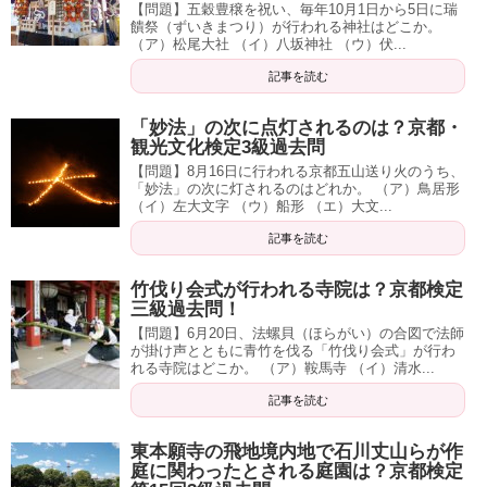
【問題】五穀豊穣を祝い、毎年10月1日から5日に瑞
饋祭（ずいきまつり）が行われる神社はどこか。
（ア）松尾大社 （イ）八坂神社 （ウ）伏...
記事を読む
「妙法」の次に点灯されるのは？京都・
観光文化検定3級過去問
【問題】8月16日に行われる京都五山送り火のうち、
「妙法」の次に灯されるのはどれか。 （ア）鳥居形
（イ）左大文字 （ウ）船形 （エ）大文...
記事を読む
竹伐り会式が行われる寺院は？京都検定
三級過去問！
【問題】6月20日、法螺貝（ほらがい）の合図で法師
が掛け声とともに青竹を伐る「竹伐り会式」が行わ
れる寺院はどこか。 （ア）鞍馬寺 （イ）清水...
記事を読む
東本願寺の飛地境内地で石川丈山らが作
庭に関わったとされる庭園は？京都検定