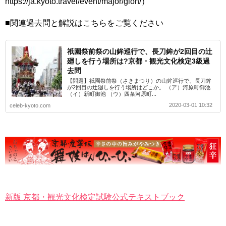
https://ja.kyoto.travel/event/major/gion/）
■関連過去問と解説はこちらをご覧ください
祇園祭前祭の山鉾巡行で、長刀鉾が2回目の辻
廻しを行う場所は?京都・観光文化検定3級過
去問
【問題】祇園祭前祭（さきまつり）の山鉾巡行で、長刀鉾
が2回目の辻廻しを行う場所はどこか。 （ア）河原町御池
（イ）新町御池 （ウ）四条河原町...
2020-03-01 10:32
celeb-kyoto.com
新版 京都・観光文化検定試験公式テキストブック