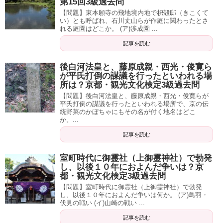
第15回3級過去問
【問題】東本願寺の飛地境内地で枳殻邸（きこくて
い）とも呼ばれ、石川丈山らが作庭に関わったとさ
れる庭園はどこか。 (ア)渉成園 ...
記事を読む
後白河法皇と、藤原成親・西光・俊寛ら
が平氏打倒の謀議を行ったといわれる場
所は？京都・観光文化検定3級過去問
【問題】後白河法皇と、藤原成親・西光・俊寛らが
平氏打倒の謀議を行ったといわれる場所で、京の伝
統野菜のかぼちゃにもその名が付く地名はどこ
か。...
記事を読む
室町時代に御霊社（上御霊神社）で勃発
し、以後１０年におよんだ争いは？京
都・観光文化検定3級過去問
【問題】室町時代に御霊社（上御霊神社）で勃発
し、以後１０年におよんだ争いは何か。 (ア)鳥羽・
伏見の戦い (イ)山崎の戦い ...
記事を読む