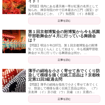
イド！
【問題】境内にある通天橋一帯が紅葉の名所として
知られ、禅宗寺院の中で日本最古の三門（国宝）が
ある寺院はどこか。 （ア）知恩院 （イ）永観堂 ...
記事を読む
第１回京都博覧会の附博覧から今も祇園
甲部歌舞会が４月に行っている舞踏会
は？
【問題】明治５年(1872)、第１回京都博覧会の附博
覧（つけはくらん）として始まり、今も祇園甲部歌
舞会が４月に行っている舞踏会は何か。 ...
記事を読む
薄手の絹地を小さく寄せて糸でくくり防
染して模様を描く伝統工芸品は？京都検
定第11回3級過去問
【問題】薄手の絹地を指先で小さく寄せて糸でくく
り、防染して模様を描く伝統工芸品は何か。 （ア）
京友禅 （イ）京小紋 （ウ）京繡 （エ）京鹿の...
記事を読む