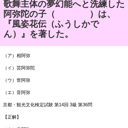
歌舞主体の夢幻能へと洗練した
阿弥陀の子（ ）は、
『風姿花伝（ふうしかで
ん）』を著した。
（ア）相阿弥
（イ）芸阿弥陀
（ウ）世阿弥
（エ）音阿弥
京都・観光文化検定試験
第
14
回
3
級
第
36
問
【正解】