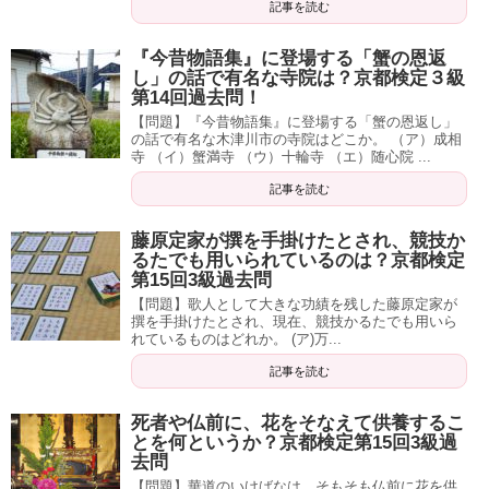
記事を読む
『今昔物語集』に登場する「蟹の恩返
し」の話で有名な寺院は？京都検定３級
第14回過去問！
【問題】『今昔物語集』に登場する「蟹の恩返し」
の話で有名な木津川市の寺院はどこか。 （ア）成相
寺 （イ）蟹満寺 （ウ）十輪寺 （エ）随心院 ...
記事を読む
藤原定家が撰を手掛けたとされ、競技か
るたでも用いられているのは？京都検定
第15回3級過去問
【問題】歌人として大きな功績を残した藤原定家が
撰を手掛けたとされ、現在、競技かるたでも用いら
れているものはどれか。 (ア)万...
記事を読む
死者や仏前に、花をそなえて供養するこ
とを何というか？京都検定第15回3級過
去問
【問題】華道のいけばなは、そもそも仏前に花を供