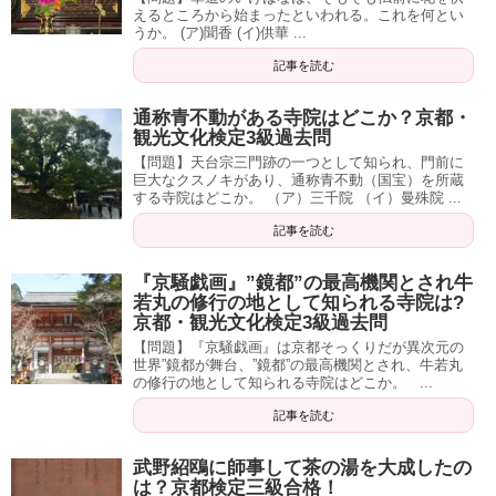
えるところから始まったといわれる。これを何とい
うか。 (ア)聞香 (イ)供華 ...
記事を読む
通称青不動がある寺院はどこか？京都・
観光文化検定3級過去問
【問題】天台宗三門跡の一つとして知られ、門前に
巨大なクスノキがあり、通称青不動（国宝）を所蔵
する寺院はどこか。 （ア）三千院 （イ）曼殊院 ...
記事を読む
『京騒戯画』”鏡都”の最高機関とされ牛
若丸の修行の地として知られる寺院は?
京都・観光文化検定3級過去問
【問題】『京騒戯画』は京都そっくりだが異次元の
世界”鏡都が舞台、”鏡都”の最高機関とされ、牛若丸
の修行の地として知られる寺院はどこか。 ...
記事を読む
武野紹鴎に師事して茶の湯を大成したの
は？京都検定三級合格！