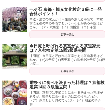
へそ石 京都・観光文化検定３級に一発
合格ポイント！
華道・池坊の家元が代々住職を兼ねる寺院で、本堂
前に京都の中心を表すというへそ石がある寺院はど
こか。 （ア）六角堂 （イ）因幡堂 （ウ）革堂 ...
記事を読む
今日庵と呼ばれる茶室がある茶道家元
は？京都検定第15回3級過去問
【問題】今日庵と呼ばれる茶室がある茶道家元はど
れか。 (ア)表千家 (イ)裏千家 (ウ)武者小路千家 (エ)薮
内家...
記事を読む
雛祭りに食べる決まった料理は？京都検
定第14回３級過去問！
【問題】京都では季節ごとに食べる決まった料理が
あるが、雛祭りに食べるものは次のうちどれか。
（ア）赤貝ととり貝のてっぱい （イ）畑菜の辛子
和...