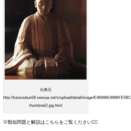
出典元
http://kansoubun59.seesaa.net/s/upload/detail/image/E4B896E998BFE5B
thumbnail2.jpg.html
💡類似問題と解説はこちらをご覧ください💁‍♀️