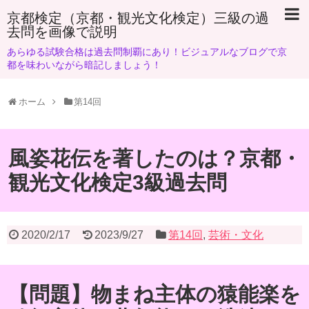
京都検定（京都・観光文化検定）三級の過
去問を画像で説明
あらゆる試験合格は過去問制覇にあり！ビジュアルなブログで京
都を味わいながら暗記しましょう！
ホーム
第14回
風姿花伝を著したのは？京都・
観光文化検定3級過去問
2020/2/17
2023/9/27
第14回
,
芸術・文化
【問題】物まね主体の猿能楽を