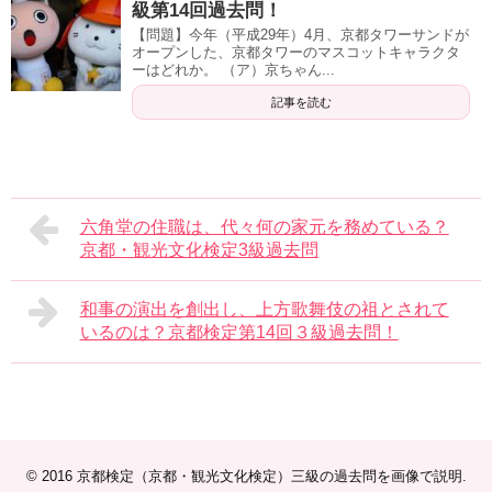
級第14回過去問！
【問題】今年（平成29年）4月、京都タワーサンドが
オープンした、京都タワーのマスコットキャラクタ
ーはどれか。 （ア）京ちゃん...
記事を読む
六角堂の住職は、代々何の家元を務めている？
京都・観光文化検定3級過去問
和事の演出を創出し、上方歌舞伎の祖とされて
いるのは？京都検定第14回３級過去問！
© 2016
京都検定（京都・観光文化検定）三級の過去問を画像で説明
.