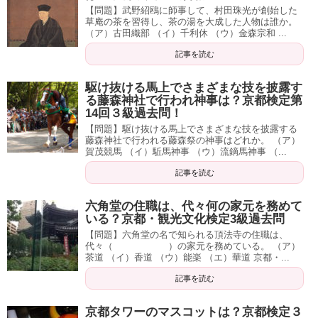
【問題】武野紹鴎に師事して、村田珠光が創始した
草庵の茶を習得し、茶の湯を大成した人物は誰か。
（ア）古田織部 （イ）千利休 （ウ）金森宗和 ...
記事を読む
駆け抜ける馬上でさまざまな技を披露す
る藤森神社で行われ神事は？京都検定第
14回３級過去問！
【問題】駆け抜ける馬上でさまざまな技を披露する
藤森神社で行われる藤森祭の神事はどれか。 （ア）
賀茂競馬 （イ）駈馬神事 （ウ）流鏑馬神事 （...
記事を読む
六角堂の住職は、代々何の家元を務めて
いる？京都・観光文化検定3級過去問
【問題】六角堂の名で知られる頂法寺の住職は、
代々（ ）の家元を務めている。 （ア）
茶道 （イ）香道 （ウ）能楽 （エ）華道 京都・...
記事を読む
京都タワーのマスコットは？京都検定３