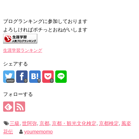
ブログランキングに参加しております
よろしければポチっとおねがいします
生涯学習ランキング
シェアする
error
0
0
フォローする
三級
,
世阿弥
,
京都
,
京都・観光文化検定
,
京都検定
,
風姿
花伝
youmemomo