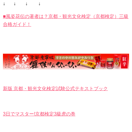
↓ ↓ ↓ ↓
■風姿花伝の著者は？京都・観光文化検定（京都検定）三級
合格ガイド！
新版 京都・観光文化検定試験公式テキストブック
3日でマスター!京都検定3級虎の巻