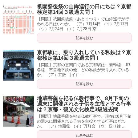
祇園祭後祭の山鉾巡行の日にちは？京都
検定第14回３級過去問！
【問題】祇園祭後祭（あとまつり）で山鉾巡行が行
われる日はいつか。 （ア）7月14日 （イ）7月17日
（ウ）7月24日 （エ）7月28日 京...
記事を読む
京都駅に、乗り入れしている私鉄は？京
都検定第14回３級過去問！
【問題】京都の玄関口である京都駅は、新幹線、JR
各線、市営地下鉄の他、どの私鉄が乗り入れている
か。 （ア）京阪 （イ）...
記事を読む
地蔵菩薩を祀る仏教行事で、8月下旬の
週末に開催される子供を主役とする行事
は？京都・観光文化検定3級過去問
【問題】地蔵菩薩を祀る仏教行事で、現在は8月下旬
の週末に開催される子供を主役とする行事はどれ
か。 （ア）地蔵盆 （イ）万灯会 （ウ）送り鐘 ...
記事を読む