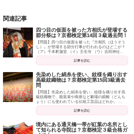
関連記事
四つ目の仮面を被った方相氏が登場する
節分祭は？京都検定第14回３級過去問！
【問題】四つ目の仮面を被った『方相氏（ほうそう
し）』が登場する節分行事が行われるのはどこが？
（ア）千本釈迦堂 （イ）壬生寺 （ウ）吉田神社...
記事を読む
先染めした絹糸を使い、紋様を織り出す
高級紋織物は？京都検定第15回3級過去
問
【問題】先染めした絹糸を使い、紋様を織り出す高
級紋織物で、能装束や南座など劇場の緞帳（どんち
ょう）にも使われている伝統工芸品はどれか。 ...
記事を読む
境内にある通天橋一帯が紅葉の名所とし
て知られる寺院は？京都検定３級合格ガ