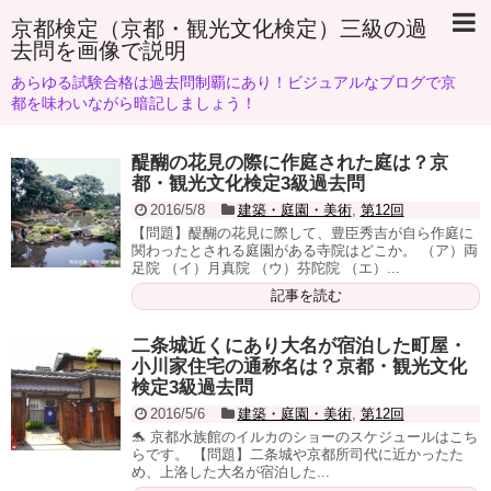
京都検定（京都・観光文化検定）三級の過
去問を画像で説明
あらゆる試験合格は過去問制覇にあり！ビジュアルなブログで京
都を味わいながら暗記しましょう！
醍醐の花見の際に作庭された庭は？京
都・観光文化検定3級過去問
2016/5/8
建築・庭園・美術
,
第12回
【問題】醍醐の花見に際して、豊臣秀吉が自ら作庭に
関わったとされる庭園がある寺院はどこか。 （ア）両
足院 （イ）月真院 （ウ）芬陀院 （エ）...
記事を読む
二条城近くにあり大名が宿泊した町屋・
小川家住宅の通称名は？京都・観光文化
検定3級過去問
2016/5/6
建築・庭園・美術
,
第12回
🐬 京都水族館のイルカのショーのスケジュールはこち
らです。 【問題】二条城や京都所司代に近かったた
め、上洛した大名が宿泊した...