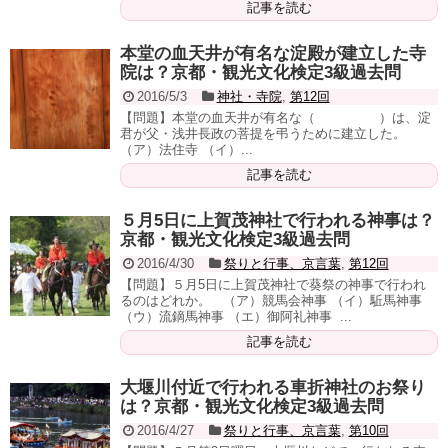
記事を読む
本堂の血天井が有名な淀殿が建立した寺
院は？京都・観光文化検定3級過去問
2016/5/3
神社・寺院
,
第12回
【問題】本堂の血天井が有名な（ ）は、淀
君が父・浅井長政の菩提を弔うために建立した。
（ア）法住寺 （イ）...
記事を読む
５月5日に上賀茂神社で行われる神事は？
京都・観光文化検定3級過去問
2016/4/30
祭りと行事、京言葉
,
第12回
【問題】５月5日に上賀茂神社で葵祭の神事で行われ
るのはどれか。 （ア）競馬会神事 （イ）駈馬神事
（ウ）流鏑馬神事 （エ）御阿礼神事 ...
記事を読む
大堰川付近で行われる車折神社のお祭り
は？京都・観光文化検定3級過去問
2016/4/27
祭りと行事、京言葉
,
第10回