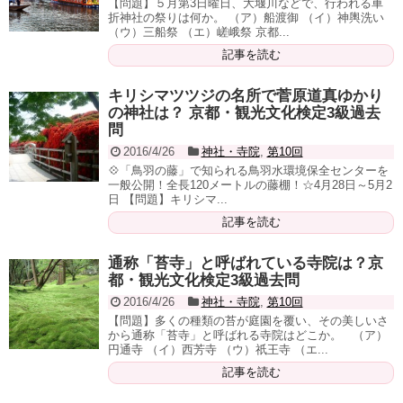
【問題】５月第3日曜日、大堰川などで、行われる車
折神社の祭りは何か。 （ア）船渡御 （イ）神輿洗い
（ウ）三船祭 （エ）嵯峨祭 京都...
記事を読む
キリシマツツジの名所で菅原道真ゆかり
の神社は？ 京都・観光文化検定3級過去
問
2016/4/26
神社・寺院
,
第10回
💠「鳥羽の藤」で知られる鳥羽水環境保全センターを
一般公開！全長120メートルの藤棚！☆4月28日～5月2
日 【問題】キリシマ...
記事を読む
通称「苔寺」と呼ばれている寺院は？京
都・観光文化検定3級過去問
2016/4/26
神社・寺院
,
第10回
【問題】多くの種類の苔が庭園を覆い、その美しいさ
から通称「苔寺」と呼ばれる寺院はどこか。 （ア）
円通寺 （イ）西芳寺 （ウ）祇王寺 （エ...
記事を読む