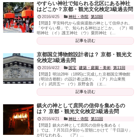
やすらい神社で知られる北区にある神社
はどこか？京都・観光文化検定3級過去問
2016/4/25
神社・寺院
,
第10回
【問題】平安時代から疫病退散の神として信仰され、
「やすらい祭」で、知られる神社はどこか。 （ア）晴
明神社 （イ）護王神社 （ウ）粟田神社 （...
記事を読む
京都国立博物館設計者は？ 京都・観光文
化検定3級過去問
2016/4/22
国宝
,
建築・庭園・美術
,
第11回
【問題】明治28年（1895)に完成した京都国立博物館
（明治古都館）の設計者は誰か。 （ア）片山東熊
（イ）武田五一 （ウ）辰野金吾 （エ...
記事を読む
鎮火の神として庶民の信仰を集めるの
は？ 京都・観光文化検定3級過去問
2016/4/21
神社・寺院
,
第11回
【問題】鎮火の神として庶民の信仰を集める（
）では、７月31日夕刻から翌朝にかけて「千日詣り」
が行なわれる。 （ア）...