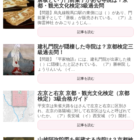
唐板という門前菓子がある寺院は？京
都・観光文化検定3級過去問
【問題】烏丸線鞍馬口駅の東側には（ ）があり、門
前菓子として「唐板」が販売されている。 （ア）上
御霊神社 かみごりょうじん...
記事を読む
建礼門院が隠棲した寺院は？京都検定三
級過去問！
【問題】『平家物語』には、建礼門院が出家した後
（ ）に隠棲したと記されている。 （ア）勝林院 し
ょうりんいん （イ...
記事を読む
左京と右京 京都・観光文化検定（京都
検定）3級合格ガイド
平安京は朱雀大路をはさんで左京と右京に区別さ
れ、左京の洛陽城に対して右京区はなんと呼ばれて
いたか。 （ア）長安城 （イ）西安城 （ウ）開封...
記事を読む
山越阿弥陀図を所蔵する寺院は？京都検