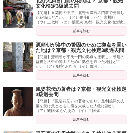
北野天満宮門前の花街は？ 京都・観光
文化検定3級過去問
【問題】五花街の中で、北野天満宮の門前で発達し
た花街はどこか。 （ア）先斗町 （イ）宮川町
（ウ）上七軒 （エ）祇園東 京都・観光文化検定験...
記事を読む
源頼朝が洛中の警固のために拠点を置い
た地は？京都・観光文化検定3級過去問
【問題】源頼朝が平氏一門の拠点を接収し、朝廷の
監視と洛中の警固のために拠点を置いた地はどこ
か。 （ア）御室 おむろ （イ）白河 ...
記事を読む
風姿花伝の著者は？京都・観光文化検定
3級過去問
【問題】『風姿花伝』の著者であり、足利義満の支
援を受け父とともに能を大成した人物は誰か。
（ア）観阿弥 かんあみ （イ）世阿弥 ...
記事を読む