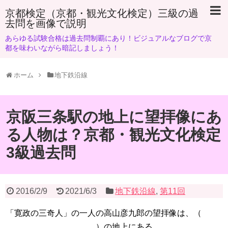
京都検定（京都・観光文化検定）三級の過
去問を画像で説明
あらゆる試験合格は過去問制覇にあり！ビジュアルなブログで京
都を味わいながら暗記しましょう！
ホーム
地下鉄沿線
京阪三条駅の地上に望拝像にあ
る人物は？京都・観光文化検定
3級過去問
2016/2/9
2021/6/3
地下鉄沿線
,
第11回
「寛政の三奇人」の一人の高山彦九郎の望拝像は、（
）の地上にある。