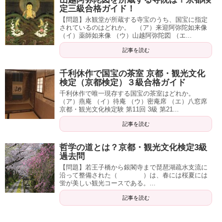
定三級合格ガイド！
【問題】永観堂が所蔵する寺宝のうち、国宝に指定
されているのはどれか。 （ア）来迎阿弥陀如来像
（イ）薬師如来像 （ウ）山越阿弥陀図 （エ...
記事を読む
千利休作で国宝の茶室 京都・観光文化
検定（京都検定）３級合格ガイド
千利休作で唯一現存する国宝の茶室はどれか。
（ア）燕庵 （イ）待庵 （ウ）密庵席 （エ）八窓席
京都・観光文化検定験 第11回 3級 第21...
記事を読む
哲学の道とは？京都・観光文化検定3級
過去問
【問題】若王子橋から銀閣寺まで琵琶湖疏水支流に
沿って整備された（ ）は、春には桜夏には
蛍が美しい観光コースである。...
記事を読む