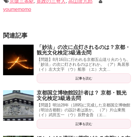
京阪三条駅
,
寛政の三奇人
,
高山彦九郎
youmemomo
関連記事
「妙法」の次に点灯されるのは？京都・
観光文化検定3級過去問
【問題】8月16日に行われる京都五山送り火のうち、
「妙法」の次に灯されるのはどれか。 （ア）鳥居形
（イ）左大文字 （ウ）船形 （エ）大文...
記事を読む
京都国立博物館設計者は？ 京都・観光
文化検定3級過去問
【問題】明治28年（1895)に完成した京都国立博物館
（明治古都館）の設計者は誰か。 （ア）片山東熊
（イ）武田五一 （ウ）辰野金吾 （エ...
記事を読む