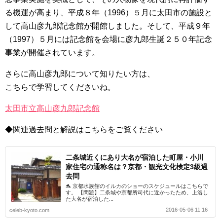
る機運が高まり、平成８年（1996）５月に太田市の施設と
して高山彦九郎記念館が開館しました。そして、平成９年
（1997）５月には記念館を会場に彦九郎生誕２５０年記念
事業が開催されています。
さらに高山彦九郎について知りたい方は、
こちらで学習してくださいね。
太田市立高山彦九郎記念館
◆関連過去問と解説はこちらをご覧ください
二条城近くにあり大名が宿泊した町屋・小川
家住宅の通称名は？京都・観光文化検定3級過
去問
🐬 京都水族館のイルカのショーのスケジュールはこちらで
す。 【問題】二条城や京都所司代に近かったため、上洛し
た大名が宿泊した...
2016-05-06 11:16
celeb-kyoto.com