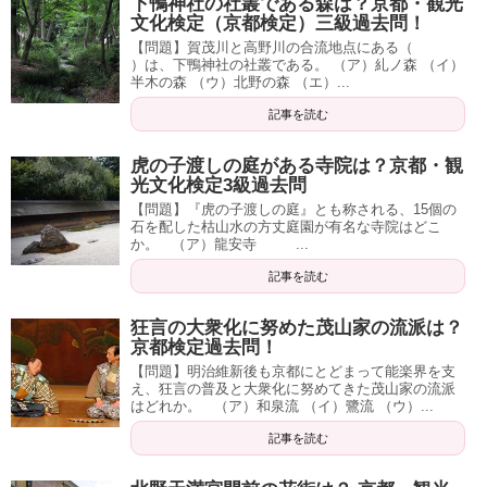
下鴨神社の社叢である森は？京都・観光
文化検定（京都検定）三級過去問！
【問題】賀茂川と高野川の合流地点にある（
）は、下鴨神社の社叢である。 （ア）糺ノ森 （イ）
半木の森 （ウ）北野の森 （エ）...
記事を読む
虎の子渡しの庭がある寺院は？京都・観
光文化検定3級過去問
【問題】『虎の子渡しの庭』とも称される、15個の
石を配した枯山水の方丈庭園が有名な寺院はどこ
か。 （ア）龍安寺 ...
記事を読む
狂言の大衆化に努めた茂山家の流派は？
京都検定過去問！
【問題】明治維新後も京都にとどまって能楽界を支
え、狂言の普及と大衆化に努めてきた茂山家の流派
はどれか。 （ア）和泉流 （イ）鷺流 （ウ）...
記事を読む