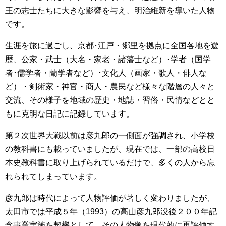
王の志士たちに大きな影響を与え、明治維新を導いた人物
です。
生涯を旅に過ごし、京都･江戸・郷里を拠点に全国各地を遊
歴、公家・武士（大名・家老・諸藩士など）･学者（国学
者･儒学者・蘭学者など）･文化人（画家・歌人・俳人な
ど）・剣術家・神官・商人・農民など様々な階層の人々と
交流、その様子を地域の歴史・地誌・習俗・民情などとと
もに克明な日記に記録しています。
第２次世界大戦以前は彦九郎の一側面が強調され、小学校
の教科書にも載っていましたが、現在では、一部の高校日
本史教科書に取り上げられているだけで、多くの人から忘
れられてしまっています。
彦九郎は時代によって人物評価が著しく変わりましたが、
太田市では平成５年（1993）の高山彦九郎没後２００年記
念事業実施を契機として、その人物像を現代的に再評価す