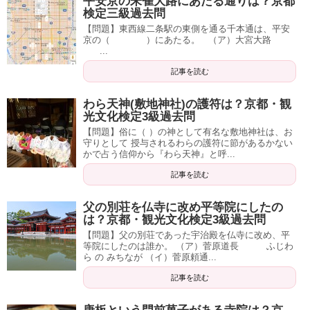
平安京の朱雀大路にあたる通りは？京都
検定三級過去問
【問題】東西線二条駅の東側を通る千本通は、平安
京の（ ）にあたる。 （ア）大宮大路
...
記事を読む
わら天神(敷地神社)の護符は？京都・観
光文化検定3級過去問
【問題】俗に（ ）の神として有名な敷地神社は、お
守りとして 授与されるわらの護符に節があるかない
かで占う信仰から『わら天神』と呼...
記事を読む
父の別荘を仏寺に改め平等院にしたの
は？京都・観光文化検定3級過去問
【問題】父の別荘であった宇治殿を仏寺に改め、平
等院にしたのは誰か。 （ア）菅原道長 ふじわ
ら の みちなが （イ）菅原頼通...
記事を読む