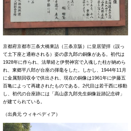
京都府京都市三条大橋東詰（三条京阪）に皇居望拝（誤っ
て土下座と通称される）姿の彦九郎の銅像がある。初代は
1928年に作られ、法華経と伊勢神宮で入魂した柱が納めら
れ、東郷平八郎が台座の揮毫をした。しかし、1944年11月
に金属類回収令で供出され、現在の銅像は1961年に伊藤五
百亀によって再建されたものである。2代目は若干西に移動
し、初代の台座跡には「高山彦九郎先生銅像趾跡記念碑」
が建てられている。
（出典元 ウィキペディア）