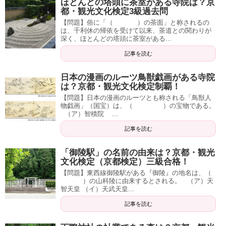
ほとんどの塔頭に茶室がある寺院は？京
都・観光文化検定3級過去問
【問題】俗に「（ ）の茶面」と称されるの
は、千利休の帰依を受けて以来、茶道との関わりが
深く、ほとんどの塔頭に茶室がある...
記事を読む
日本の漫画のルーツ鳥獣戯画がある寺院
は？京都・観光文化検定制覇！
【問題】日本の漫画のルーツとも称される「鳥獣人
物戯画」（国宝）は、（ ）の宝物である。
（ア）智積院 ...
記事を読む
「御陵駅」の名前の由来は？京都・観光
文化検定（京都検定）三級合格！
【問題】東西線御陵駅がある『御陵』の地名は、（
）の山科陵に由来するとされる。 （ア）天
智天皇 （イ）天武天皇...
記事を読む