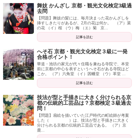
舞妓 かんざし 京都・観光文化検定3級過
去問
【問題】舞妓の髪には、毎月決まった花かんざしを
挿すしきたりがあるが、2月の花は何か。 （ア）菜
の花 （イ）桜 （ウ）梅 （エ）菊 京...
記事を読む
へそ石 京都・観光文化検定３級に一発
合格ポイント！
華道・池坊の家元が代々住職を兼ねる寺院で、本堂
前に京都の中心を表すというへそ石がある寺院はど
こか。 （ア）六角堂 （イ）因幡堂 （ウ）革堂 ...
記事を読む
技法が型と手描きに大きく分けられる京
都の伝統的工芸品は？京都検定３級過去
問！
【問題】扇絵を描いていた江戸時代の町絵師が考案
した（ ）は、技法が型と手描きに大きく
分けられる京都の伝統的工芸品である。 （ア）京
鹿...