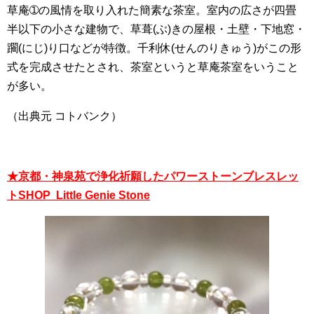
草庵➀の風情を取り入れた簡素な茶室。室内の広さが四畳
半以下の小さな建物で、草葺(ぶ)きの屋根・土壁・下地窓・
躙(にじ)り口などが特徴。千利休(せんのりきゅう)がこの形
式を完成させたとされ、茶室というと草庵茶室をいうこと
が多い。
（出典元 コトバンク）
★京都・神泉苑で浄化祈願したパワーストーンブレスレッ
トSHOP Little Genie Stone