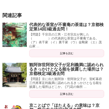
関連記事
代表的な茶室が不審庵の茶道は？京都検
定第14回3級過去問！
【問題】千宗旦の三男・江岑宗左が興した
（ ）の代表的な茶室は不審庵である。
（ア）表千家 （イ）裏千家 （ウ）金剛家 （エ）茂
山家 ...
記事を読む
観阿弥世阿弥父子が足利義満に認められ
るきっかけとなる能を披露した場所は？
京都検定3級過去問
【問題】京に出た観阿弥・世阿弥父子が、室町幕府
三代将軍足利義満に認められるきっかけとなる能を
披露した場所はどこか。 (ア)花の御所 ...
記事を読む
京ことばで「ほたえる」の意味は？京