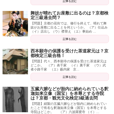
記事を読む
舞妓が晴れてお座敷に出るのは？京都検
定三級過去問？
【問題】京都の花街では、修行を終えて、晴れて舞
妓がお座敷に出ることを何というか。 （ア）仕込み
（イ）店出し （ウ）襟替え （エ）事始め ...
記事を読む
西本願寺の保護を受けた茶道家元は？京
都検定三級合格！
【問題】代々、西本願寺の保護を受けた茶道家元は
どこか。 （ア）表千家 （イ）裏千家 （ウ）武
者小路千家 （エ）藪内家 京...
記事を読む
五臓六腑などが胎内に納められている釈
迦如来立像（国宝）を本尊とする寺院
は？京都・観光文化検定3級過去問
【問題】絹製の五臓六腑などが胎内に納められてい
たことで有名な釈迦如来立像（国宝）を本尊とする
寺院はどこか。 （ア）六波羅蜜寺 （イ）...