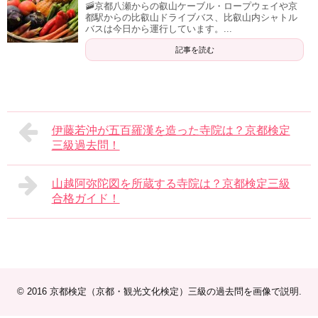
🚠京都八瀬からの叡山ケーブル・ロープウェイや京
都駅からの比叡山ドライブバス、比叡山内シャトル
バスは今日から運行しています。...
記事を読む
伊藤若沖が五百羅漢を造った寺院は？京都検定
三級過去問！
山越阿弥陀図を所蔵する寺院は？京都検定三級
合格ガイド！
© 2016
京都検定（京都・観光文化検定）三級の過去問を画像で説明
.