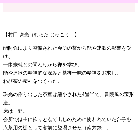
【村田 珠光（むらた じゅこう）】
能阿弥により整備された会所の茶から能や連歌の影響を受
け、
一休宗純との関わりから禅を学び、
能や連歌の精神的な深みと茶禅一味の精神を追求し、
わび茶の精神をつくった。
珠光の作り出した茶室は縮小された4畳半で、書院風の宝形
造。
床は一間。
会所では主に飾りと点て出しのために使われていた台子を
点茶用の棚として客前に登場させた（南方録）。