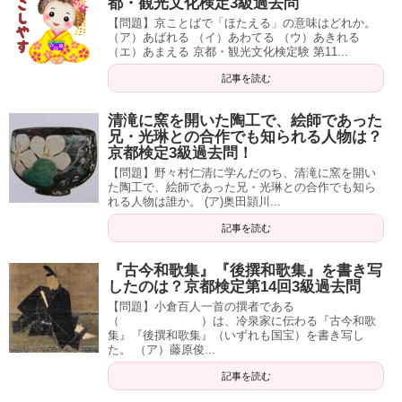
都・観光文化検定3級過去問
【問題】京ことばで「ほたえる」の意味はどれか。
（ア）あばれる （イ）あわてる （ウ）あきれる
（エ）あまえる 京都・観光文化検定験 第11...
記事を読む
清滝に窯を開いた陶工で、絵師であった
兄・光琳との合作でも知られる人物は？
京都検定3級過去問！
【問題】野々村仁清に学んだのち、清滝に窯を開い
た陶工で、絵師であった兄・光琳との合作でも知ら
れる人物は誰か。 (ア)奥田頴川...
記事を読む
『古今和歌集』『後撰和歌集』を書き写
したのは？京都検定第14回3級過去問
【問題】小倉百人一首の撰者である
（ ）は、冷泉家に伝わる『古今和歌
集』『後撰和歌集』（いずれも国宝）を書き写し
た。 （ア）藤原俊...
記事を読む