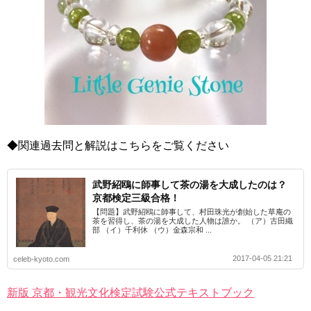
◆関連過去問と解説はこちらをご覧ください
武野紹鴎に師事して茶の湯を大成したのは？
京都検定三級合格！
【問題】武野紹鴎に師事して、村田珠光が創始した草庵の
茶を習得し、茶の湯を大成した人物は誰か。 （ア）古田織
部 （イ）千利休 （ウ）金森宗和 ...
2017-04-05 21:21
celeb-kyoto.com
新版 京都・観光文化検定試験公式テキストブック