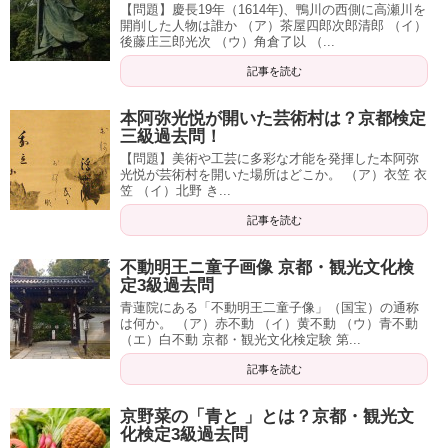
【問題】慶長19年（1614年)、鴨川の西側に高瀬川を
開削した人物は誰か （ア）茶屋四郎次郎清郎 （イ）
後藤庄三郎光次 （ウ）角倉了以 （...
記事を読む
本阿弥光悦が開いた芸術村は？京都検定
三級過去問！
【問題】美術や工芸に多彩な才能を発揮した本阿弥
光悦が芸術村を開いた場所はどこか。 （ア）衣笠 衣
笠 （イ）北野 き...
記事を読む
不動明王ニ童子画像 京都・観光文化検
定3級過去問
青蓮院にある「不動明王二童子像」（国宝）の通称
は何か。 （ア）赤不動 （イ）黄不動 （ウ）青不動
（エ）白不動 京都・観光文化検定験 第...
記事を読む
京野菜の「青と 」とは？京都・観光文
化検定3級過去問