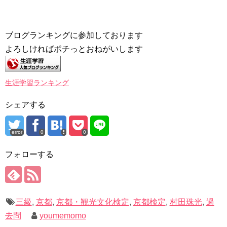
ブログランキングに参加しております
よろしければポチっとおねがいします
生涯学習ランキング
シェアする
error
0
0
フォローする
三級
,
京都
,
京都・観光文化検定
,
京都検定
,
村田珠光
,
過
去問
youmemomo