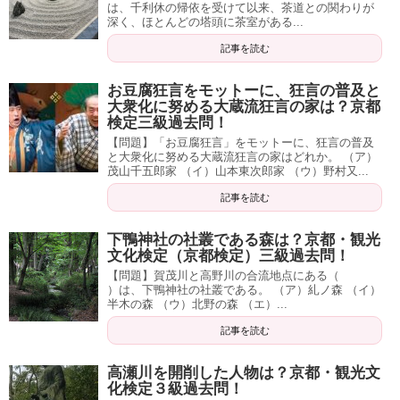
は、千利休の帰依を受けて以来、茶道との関わりが
深く、ほとんどの塔頭に茶室がある...
記事を読む
お豆腐狂言をモットーに、狂言の普及と
大衆化に努める大蔵流狂言の家は？京都
検定三級過去問！
【問題】「お豆腐狂言」をモットーに、狂言の普及
と大衆化に努める大蔵流狂言の家はどれか。 （ア）
茂山千五郎家 （イ）山本東次郎家 （ウ）野村又...
記事を読む
下鴨神社の社叢である森は？京都・観光
文化検定（京都検定）三級過去問！
【問題】賀茂川と高野川の合流地点にある（
）は、下鴨神社の社叢である。 （ア）糺ノ森 （イ）
半木の森 （ウ）北野の森 （エ）...
記事を読む
高瀬川を開削した人物は？京都・観光文
化検定３級過去問！