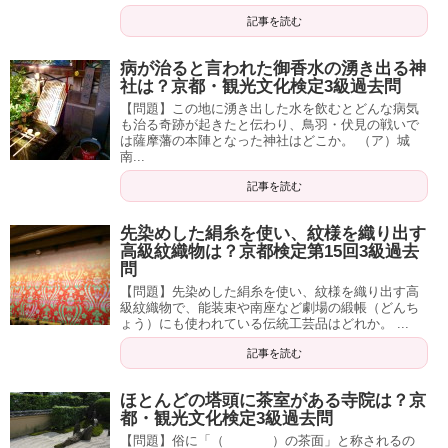
記事を読む
病が治ると言われた御香水の湧き出る神
社は？京都・観光文化検定3級過去問
【問題】この地に湧き出した水を飲むとどんな病気
も治る奇跡が起きたと伝わり、鳥羽・伏見の戦いで
は薩摩藩の本陣となった神社はどこか。 （ア）城
南...
記事を読む
先染めした絹糸を使い、紋様を織り出す
高級紋織物は？京都検定第15回3級過去
問
【問題】先染めした絹糸を使い、紋様を織り出す高
級紋織物で、能装束や南座など劇場の緞帳（どんち
ょう）にも使われている伝統工芸品はどれか。 ...
記事を読む
ほとんどの塔頭に茶室がある寺院は？京
都・観光文化検定3級過去問
【問題】俗に「（ ）の茶面」と称されるの