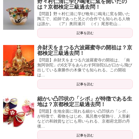
野々村仁清に学び鳴滝に窯を開いたの
は？京都検定三級過去問！
【問題】野々村仁清に学び晩年に鳴滝に窯を開いた
陶工で、絵師であった兄との合作でも知られる人物
は誰か。 （ア）奥田瀬川 （イ）尾形乾山...
記事を読む
弁財天をまつる六波羅蜜寺の開祖は？京
都検定三級過去問！
【問題】弁財天をまつる六波羅蜜寺の開祖は、「南
無阿弥陀」の6文字をあらわす阿弥陀仏が口から飛び
出している康勝作の木像でも知られる。この開祖
は...
記事を読む
細かい凸凹状の「シボ」が特徴である生
地は？京都検定三級過去問！
【問題】生地全面に現れる細かい凸凹状の「シボ」
が特徴で、着物をはじめ、風呂敷や髪飾り、人形劇
などの和雑貨などにも用いられる、京都府北部の丹
後...
記事を読む