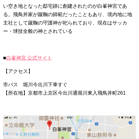
い空き地となった邸宅跡に創建されたのが白峯神宮であ
る。飛鳥井家が蹴鞠の師範だったこともあり、境内地に地
主社として蹴鞠の守護神が祀られており、現在はサッカ
ー・球技全般の神とされている
■
白峯神宮 公式サイト
【アクセス】
市バス 堀川今出川下車すぐ
【所在地】京都市上京区今出川通堀川東入飛鳥井町261