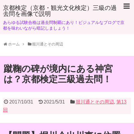
京都検定（京都・観光文化検定）三級の過
去問を画像で説明
あらゆる試験合格は過去問制覇にあり！ビジュアルなブログで京
都を味わいながら暗記しましょう！
ホーム
堀川通とその周辺
蹴鞠の碑が境内にある神宮
は？京都検定三級過去問！
2017/10/31
2021/5/31
堀川通とその周辺
,
第13
回