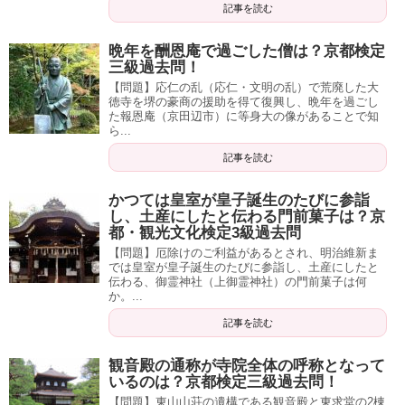
記事を読む
晩年を酬恩庵で過ごした僧は？京都検定
三級過去問！
【問題】応仁の乱（応仁・文明の乱）で荒廃した大
徳寺を堺の豪商の援助を得て復興し、晩年を過ごし
た報恩庵（京田辺市）に等身大の像があることで知
ら...
記事を読む
かつては皇室が皇子誕生のたびに参詣
し、土産にしたと伝わる門前菓子は？京
都・観光文化検定3級過去問
【問題】厄除けのご利益があるとされ、明治維新ま
では皇室が皇子誕生のたびに参詣し、土産にしたと
伝わる、御霊神社（上御霊神社）の門前菓子は何
か。...
記事を読む
観音殿の通称が寺院全体の呼称となって
いるのは？京都検定三級過去問！
【問題】東山山荘の遺構である観音殿と東求堂の2棟