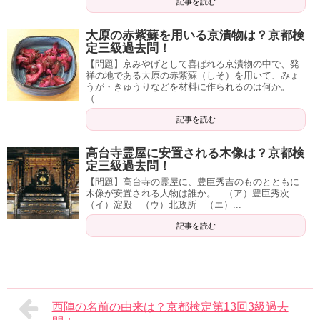
記事を読む
大原の赤紫蘇を用いる京漬物は？京都検
定三級過去問！
【問題】京みやげとして喜ばれる京漬物の中で、発
祥の地である大原の赤紫蘇（しそ）を用いて、みょ
うが・きゅうりなどを材料に作られるのは何か。
（...
記事を読む
高台寺霊屋に安置される木像は？京都検
定三級過去問！
【問題】高台寺の霊屋に、豊臣秀吉のものとともに
木像が安置される人物は誰か。 （ア）豊臣秀次
（イ）淀殿 （ウ）北政所 （エ）...
記事を読む
西陣の名前の由来は？京都検定第13回3級過去