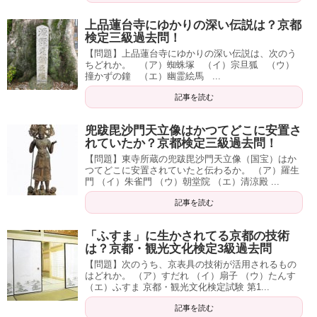
上品蓮台寺にゆかりの深い伝説は？京都
検定三級過去問！
【問題】上品蓮台寺にゆかりの深い伝説は、次のう
ちどれか。 （ア）蜘蛛塚 （イ）宗旦狐 （ウ）
撞かずの鐘 （エ）幽霊絵馬 ...
記事を読む
兜跋毘沙門天立像はかつてどこに安置さ
れていたか？京都検定三級過去問！
【問題】東寺所蔵の兜跋毘沙門天立像（国宝）はか
つてどこに安置されていたと伝わるか。 （ア）羅生
門 （イ）朱雀門 （ウ）朝堂院 （エ）清涼殿 ...
記事を読む
「ふすま」に生かされてる京都の技術
は？京都・観光文化検定3級過去問
【問題】次のうち、京表具の技術が活用されるもの
はどれか。 （ア）すだれ （イ）扇子 （ウ）たんす
（エ）ふすま 京都・観光文化検定試験 第1...
記事を読む