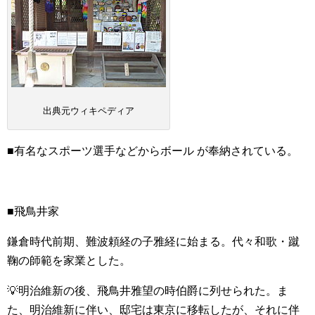
出典元ウィキペディア
■有名なスポーツ選手などからボール が奉納されている。
■飛鳥井家
鎌倉時代前期、難波頼経の子雅経に始まる。代々和歌・蹴
鞠の師範を家業とした。
💡明治維新の後、飛鳥井雅望の時伯爵に列せられた。ま
た、明治維新に伴い、邸宅は東京に移転したが、それに伴