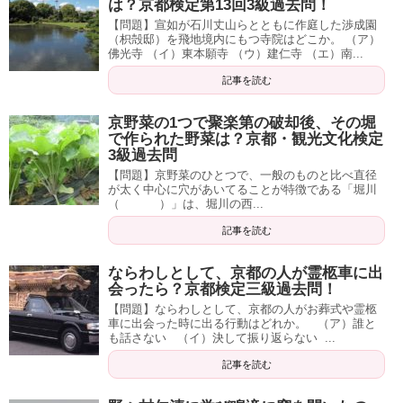
は？京都検定第13回3級過去問！
【問題】宣如が石川丈山らとともに作庭した渉成園
（枳殻邸）を飛地境内にもつ寺院はどこか。 （ア）
佛光寺 （イ）東本願寺 （ウ）建仁寺 （エ）南...
記事を読む
京野菜の1つで聚楽第の破却後、その堀
で作られた野菜は？京都・観光文化検定
3級過去問
【問題】京野菜のひとつで、一般のものと比べ直径
が太く中心に穴があいてることが特徴である「堀川
（ ）」は、堀川の西...
記事を読む
ならわしとして、京都の人が霊柩車に出
会ったら？京都検定三級過去問！
【問題】ならわしとして、京都の人がお葬式や霊柩
車に出会った時に出る行動はどれか。 （ア）誰と
も話さない （イ）決して振り返らない ...
記事を読む