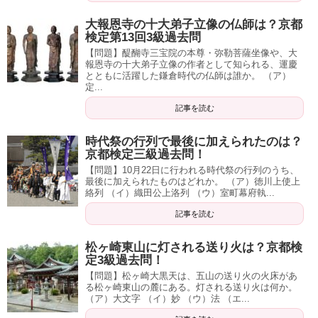
大報恩寺の十大弟子立像の仏師は？京都
検定第13回3級過去問
【問題】醍醐寺三宝院の本尊・弥勒菩薩坐像や、大
報恩寺の十大弟子立像の作者として知られる、運慶
とともに活躍した鎌倉時代の仏師は誰か。 （ア）
定...
記事を読む
時代祭の行列で最後に加えられたのは？
京都検定三級過去問！
【問題】10月22日に行われる時代祭の行列のうち、
最後に加えられたものはどれか。 （ア）徳川上使上
絡列 （イ）織田公上洛列 （ウ）室町幕府執...
記事を読む
松ヶ崎東山に灯される送り火は？京都検
定3級過去問！
【問題】松ヶ崎大黒天は、五山の送り火の火床があ
る松ヶ崎東山の麓にある。灯される送り火は何か。
（ア）大文字 （イ）妙 （ウ）法 （エ...