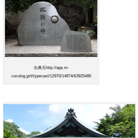
出典元http://app.m-
cocolog.jp/t/typecast/12970/14874/63925480