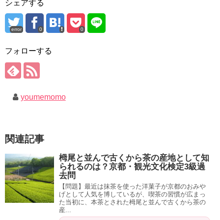
シェアする
error
0
0
フォローする
youmemomo
関連記事
栂尾と並んで古くから茶の産地として知
られるのは？京都・観光文化検定3級過
去問
【問題】最近は抹茶を使った洋菓子が京都のおみや
げとして人気を博しているが、喫茶の習慣が広まっ
た当初に、本茶とされた栂尾と並んで古くから茶の
産...