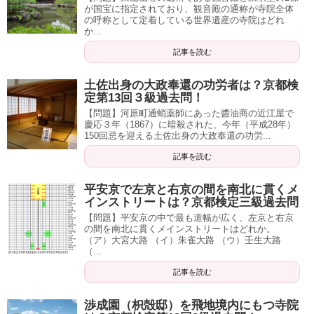
が国宝に指定されており、観音殿の通称が寺院全体
の呼称として定着している世界遺産の寺院はどれ
か...
記事を読む
土佐出身の大政奉還の功労者は？京都検
定第13回３級過去問！
【問題】河原町通蛸薬師にあった醬油商の近江屋で
慶応３年（1867）に暗殺された、今年（平成28年）
150回忌を迎える土佐出身の大政奉還の功労...
記事を読む
平安京で左京と右京の間を南北に貫くメ
インストリートは？京都検定三級過去問
【問題】平安京の中で最も道幅が広く、左京と右京
の間を南北に貫くメインストリートはどれか。
（ア）大宮大路 （イ）朱雀大路 （ウ）壬生大路
（...
記事を読む
渉成園（枳殻邸）を飛地境内にもつ寺院