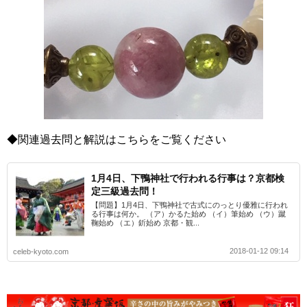
◆関連過去問と解説はこちらをご覧ください
1月4日、下鴨神社で行われる行事は？京都検
定三級過去問！
【問題】1月4日、下鴨神社で古式にのっとり優雅に行われ
る行事は何か。 （ア）かるた始め （イ）筆始め （ウ）蹴
鞠始め （エ）釿始め 京都・観...
2018-01-12 09:14
celeb-kyoto.com