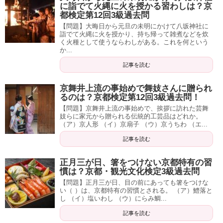
に詣でて火縄に火を授かる習わしは？京
都検定第12回3級過去問
【問題】大晦日から元旦の未明にかけて八坂神社に
詣でて火縄に火を授かり、持ち帰って雑煮などを炊
く火種として使うならわしがある。これを何という
か...
記事を読む
京舞井上流の事始めで舞妓さんに贈られ
るのは？京都検定第12回3級過去問！
【問題】京舞井上流の事始めで、挨拶に訪れた芸舞
妓らに家元から贈られる伝統的工芸品はどれか。
（ア）京人形 （イ）京扇子 （ウ）京うちわ （エ...
記事を読む
正月三が日、箸をつけない京都特有の習
慣は？京都・観光文化検定3級過去問
【問題】正月三が日、目の前にあっても箸をつけな
い（ ）は、京都特有の習慣とされる。 （ア）鱧落と
し （イ）塩いわし （ウ）にらみ鯛...
記事を読む