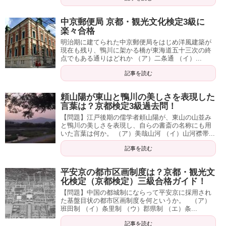
中京郵便局 京都・観光文化検定3級に
楽々合格
明治期に建てられた中京郵便局をはじめ洋風建築が
現在も残り、鴨川に架かる橋が東海道五十三次の終
点でもある通りはどれか （ア）二条通 （イ）...
記事を読む
頼山陽が東山と鴨川の美しさを表現した
言葉は？京都検定3級過去問！
【問題】江戸後期の儒学者頼山陽が、東山の山並み
と鴨川の美しさを表現し、自らの書斎の名称にも用
いた言葉は何か。 （ア）美哉山河 （イ）山河襟帯...
記事を読む
平安京の都市区画制度は？京都・観光文
化検定（京都検定）三級合格ガイド！
【問題】中国の都城制にならって平安京に採用され
た基盤目状の都市区画制度を何というか。 （ア）
班田制 （イ）条里制 （ウ）郡県制 （エ）条...
記事を読む