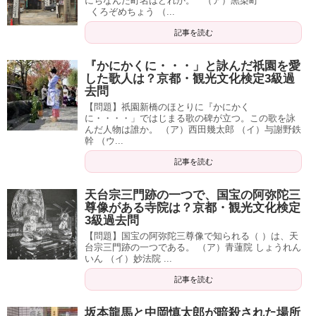
にちなんだ町名はどれか。 （ア）黒染町
くろぞめちょう （...
記事を読む
『かにかくに・・・」と詠んだ祇園を愛
した歌人は？京都・観光文化検定3級過
去問
【問題】祇園新橋のほとりに『かにかく
に・・・・」ではじまる歌の碑が立つ。この歌を詠
んだ人物は誰か。 （ア）西田幾太郎 （イ）与謝野鉄
幹 （ウ...
記事を読む
天台宗三門跡の一つで、国宝の阿弥陀三
尊像がある寺院は？京都・観光文化検定
3級過去問
【問題】国宝の阿弥陀三尊像で知られる（ ）は、天
台宗三門跡の一つである。 （ア）青蓮院 しょうれん
いん （イ）妙法院 ...
記事を読む
坂本龍馬と中岡慎太郎が暗殺された場所