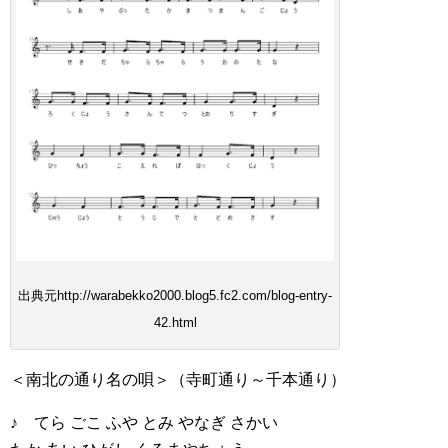
出典元http://warabekko2000.blog5.fc2.com/blog-entry-
42.html
＜南北の通り名の唄＞（寺町通り～千本通り）
♪ てら ごこ ふや とみ やなぎ さかい