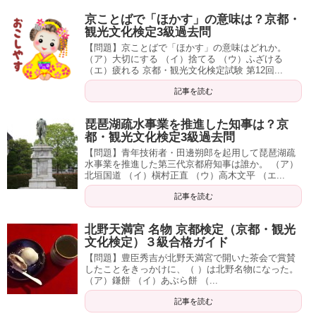
京ことばで「ほかす」の意味は？京都・
観光文化検定3級過去問
【問題】京ことばで「ほかす」の意味はどれか。
（ア）大切にする （イ）捨てる （ウ）ふざける
（エ）疲れる 京都・観光文化検定試験 第12回...
記事を読む
琵琶湖疏水事業を推進した知事は？京
都・観光文化検定3級過去問
【問題】青年技術者・田邊朔郎を起用して琵琶湖疏
水事業を推進した第三代京都府知事は誰か。 （ア）
北垣国道 （イ）槇村正直 （ウ）高木文平 （エ...
記事を読む
北野天満宮 名物 京都検定（京都・観光
文化検定）３級合格ガイド
【問題】豊臣秀吉が北野天満宮で開いた茶会で賞賛
したことをきっかけに、（ ）は北野名物になった。
（ア）鎌餅 （イ）あぶら餅 （...
記事を読む