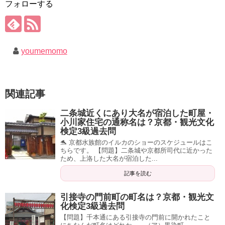
フォローする
youmemomo
関連記事
二条城近くにあり大名が宿泊した町屋・
小川家住宅の通称名は？京都・観光文化
検定3級過去問
🐬 京都水族館のイルカのショーのスケジュールはこ
ちらです。 【問題】二条城や京都所司代に近かった
ため、上洛した大名が宿泊した...
記事を読む
引接寺の門前町の町名は？京都・観光文
化検定3級過去問
【問題】千本通にある引接寺の門前に開かれたこと