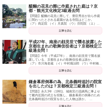
醍醐の花見の際に作庭された庭は？京
都・観光文化検定3級過去問
【問題】醍醐の花見に際して、豊臣秀吉が自ら作庭
に関わったとされる庭園がある寺院はどこか。
（ア）両足院 （イ）月真院 （ウ）芬陀院 （エ）...
記事を読む
平成27年、南座の顔見世で襲名披露した
京都生まれの歌舞伎役者は？京都検定三
級過去問！
【問題】今年（平成27年）、南座の顔見世で襲名披
露している、京都生まれの歌舞伎役者は誰か。
（ア）市川海老蔵 （イ）中村鴈治郎 （ウ）中村橋...
記事を読む
鎌倉幕府倒幕の為、北条義時追討の院宣
を出したのは？京都検定三級過去問！
【問題】永久3年（1991)、城南宮の流鏑馬に事よせ
て畿内近国の武士を招集し、鎌倉幕府の倒幕のため
北条義時追討の院宣を出した人物は誰か。 ...
記事を読む