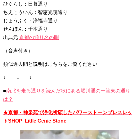
ひぐらし：日暮通り
ちえこういん：智恵光院通り
じょうふく：浄福寺通り
せんぼん：千本通り
出典元
京都の通り名の唄
（音声付き）
類似過去問と説明はこちらをご覧ください
↓ ↓ ↓
■
南北を走る通りを読んだ歌にある堀川通の一筋東の通り
は？
★京都・神泉苑で浄化祈願したパワーストーンブレスレッ
トSHOP Little Genie Stone