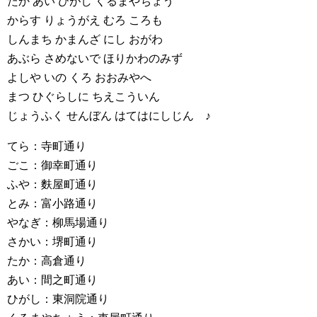
たか あい ひがし くるまやちょう
からす りょうがえ むろ ころも
しんまち かまんざ にし おがわ
あぶら さめないで ほりかわのみず
よしや いの くろ おおみやへ
まつ ひぐらしに ちえこういん
じょうふく せんぼん はてはにしじん ♪
てら：寺町通り
ごこ：御幸町通り
ふや：麩屋町通り
とみ：富小路通り
やなぎ：柳馬場通り
さかい：堺町通り
たか：高倉通り
あい：間之町通り
ひがし：東洞院通り