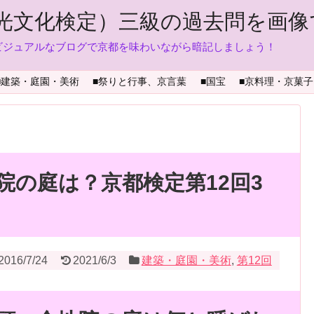
光文化検定）三級の過去問を画像
ビジュアルなブログで京都を味わいながら暗記しましょう！
■建築・庭園・美術
■祭りと行事、京言葉
■国宝
■京料理・京菓子
院の庭は？京都検定第12回3
2016/7/24
2021/6/3
建築・庭園・美術
,
第12回