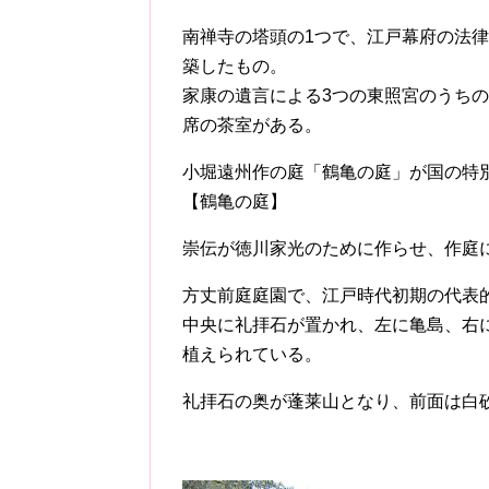
南禅寺の塔頭の1つで、江戸幕府の法
築したもの。
家康の遺言による3つの東照宮のうち
席の茶室がある。
小堀遠州作の庭「鶴亀の庭」が国の特
【鶴亀の庭】
崇伝が徳川家光のために作らせ、作庭
方丈前庭庭園で、江戸時代初期の代表
中央に礼拝石が置かれ、左に亀島、右
植えられている。
礼拝石の奥が蓬莱山となり、前面は白