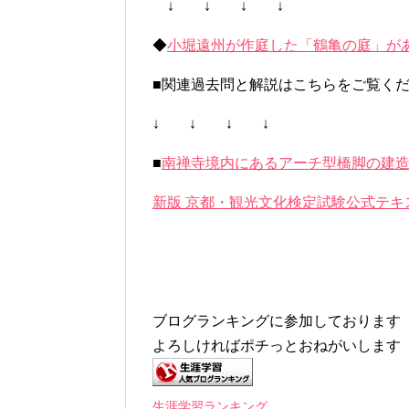
↓ ↓ ↓ ↓
◆
小堀遠州が作庭した「鶴亀の庭」があ
■関連過去問と解説はこちらをご覧く
↓ ↓ ↓ ↓
■
南禅寺境内にあるアーチ型橋脚の建造
新版 京都・観光文化検定試験公式テキ
ブログランキングに参加しております
よろしければポチっとおねがいします
生涯学習ランキング