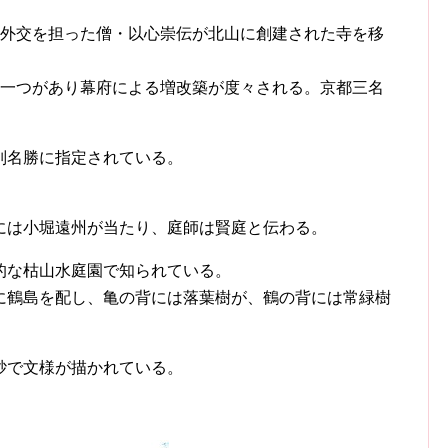
律外交を担った僧・以心崇伝が北山に創建された寺を移
の一つがあり幕府による増改築が度々される。京都三名
別名勝に指定されている。
には小堀遠州が当たり、庭師は賢庭と伝わる。
的な枯山水庭園で知られている。
に鶴島を配し、亀の背には落葉樹が、鶴の背には常緑樹
砂で文様が描かれている。