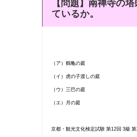
【問題】南禅寺の塔
ているか。
（ア）鶴亀の庭
（イ）虎の子渡しの庭
（ウ）三巴の庭
（エ）月の庭
京都・観光文化検定試験 第12回 3級 第