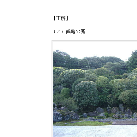
【正解】
（ア）鶴亀の庭