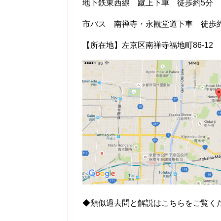
地下鉄東西線 蹴上下車 徒歩約5分
市バス 南禅寺・永観堂道下車 徒歩約
【所在地】左京区南禅寺福地町86-12
◆類似過去問と解説はこちらをご覧く