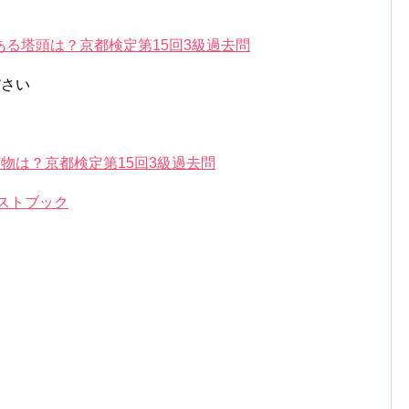
る塔頭は？京都検定第15回3級過去問
ださい
物は？京都検定第15回3級過去問
ストブック