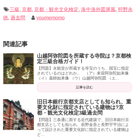
三級
,
京都
,
京都・観光文化検定
,
洛中洛外図屏風
,
狩野永
徳
,
過去問
youmemomo
関連記事
山越阿弥陀図を所蔵する寺院は？京都検
定三級合格ガイド！
【問題】永観堂が所蔵する寺宝のうち、国宝に指定
されているのはどれか。 （ア）来迎阿弥陀如来像
（イ）薬師如来像 （ウ）山越阿弥陀図 （エ...
記事を読む
旧日本銀行京都支店としても知られ、重
要文化財に指定されている建物は?京
都・観光文化検定3級過去問
【問題】三条通に面する近代建築で、旧日本銀行京
都支店としても知られ、辰野金吾と長野宇平治によ
って設計された重要文化財に指定されている建物は
ど...