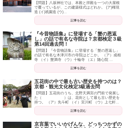
【問題】八坂神社では、本殿と拝殿を一つの大屋根
で覆っているが、この建築様式はどれか。 (ア)権現
造 (イ)祇園造 (ウ)...
記事を読む
『今昔物語集』に登場する「蟹の恩返
し」の話で有名な寺院は？京都検定３級
第14回過去問！
【問題】『今昔物語集』に登場する「蟹の恩返し」
の話で有名な木津川市の寺院はどこか。 （ア）成相
寺 （イ）蟹満寺 （ウ）十輪寺 （エ）随心院 ...
記事を読む
五花街の中で最も古い歴史を持つのは？
京都・観光文化検定3級過去問
【問題】五花街のうち、北野天満宮の門前で発展し
た（ ）は、花街として最も古い歴史を
持つ。 （ア）先斗町 （イ）宮川町 （ウ）上七軒...
記事を読む
京言葉でいいかげんな、どっちつかずの