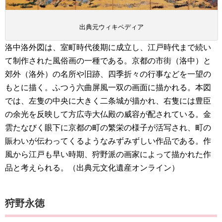
出典元ウィキペディア
洛中洛外図は、室町時代後期に成立し、江戸時代まで続い
て制作された風俗画の一種である。京都の市街（洛中）と
郊外（洛外）の名所や旧跡、四季折々の行事などを一望の
もとに描く。ふつう六曲屏風一双の画面に描かれる。本図
では、左隻の中央に大きく二条城が描かれ、右隻には豊臣
の余光を反映して方広寺大仏殿の威容が配されている。金
雲たなびく眼下に京都の町の繁栄の様子が活写され、町の
賑わいが伝わってくるようなみずみずしい作品である。作
風から江戸も早い時期、狩野派の画家によって描かれた作
品と考えられる。（出典元文化遺産オンライン）
狩野永徳