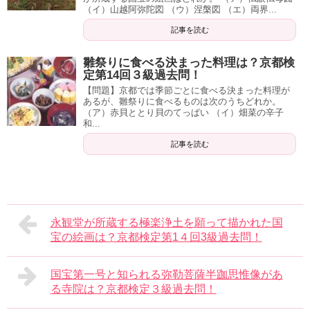
（イ）山越阿弥陀図 （ウ）涅槃図 （エ）両界...
記事を読む
雛祭りに食べる決まった料理は？京都検
定第14回３級過去問！
【問題】京都では季節ごとに食べる決まった料理が
あるが、雛祭りに食べるものは次のうちどれか。
（ア）赤貝ととり貝のてっぱい （イ）畑菜の辛子
和...
記事を読む
永観堂が所蔵する極楽浄土を願って描かれた国
宝の絵画は？京都検定第1４回3級過去問！
国宝第一号と知られる弥勒菩薩半跏思惟像があ
る寺院は？京都検定３級過去問！