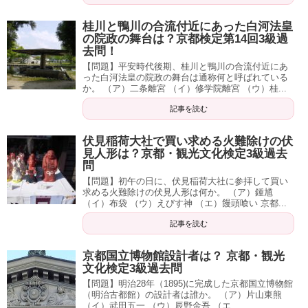
桂川と鴨川の合流付近にあった白河法皇
の院政の舞台は？京都検定第14回3級過
去問！
【問題】平安時代後期、桂川と鴨川の合流付近にあ
った白河法皇の院政の舞台は通称何と呼ばれている
か。 （ア）二条離宮 （イ）修学院離宮 （ウ）桂...
記事を読む
伏見稲荷大社で買い求める火難除けの伏
見人形は？京都・観光文化検定3級過去
問
【問題】初午の日に、伏見稲荷大社に参拝して買い
求める火難除けの伏見人形は何か。 （ア）鍾馗
（イ）布袋 （ウ）えびす神 （エ）饅頭喰い 京都...
記事を読む
京都国立博物館設計者は？ 京都・観光
文化検定3級過去問
【問題】明治28年（1895)に完成した京都国立博物館
（明治古都館）の設計者は誰か。 （ア）片山東熊
（イ）武田五一 （ウ）辰野金吾 （エ...