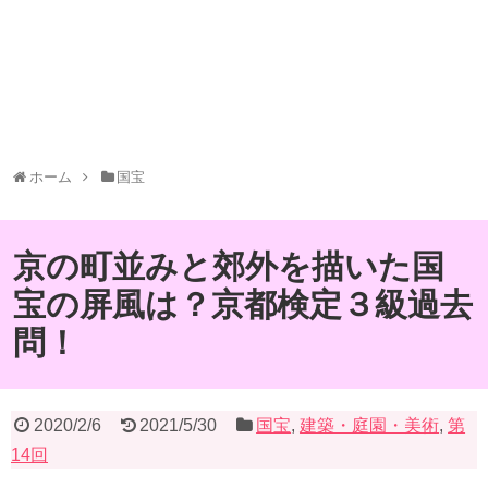
ホーム
国宝
京の町並みと郊外を描いた国
宝の屏風は？京都検定３級過去
問！
2020/2/6
2021/5/30
国宝
,
建築・庭園・美術
,
第
14回