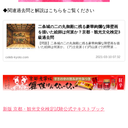
◆関連過去問と解説はこちらをご覧ください
二条城の二の丸御殿に残る豪華絢爛な障壁画
を描いた絵師は何派か？京都・観光文化検定3
級過去問
【問題】二条城の二の丸御殿に残る豪華絢爛な障壁画を描
いた絵師は何派か。 (ア)土佐派 (イ)円山派 (ウ)狩野派 ...
2021-03-10 07:32
celeb-kyoto.com
新版 京都・観光文化検定試験公式テキストブック