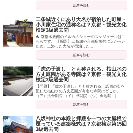
記事を読む
二条城近くにあり大名が宿泊した町屋・
小川家住宅の通称名は？京都・観光文化
検定3級過去問
🐬 京都水族館のイルカのショーのスケジュールはこ
ちらです。 【問題】二条城や京都所司代に近かった
ため、上洛した大名が宿泊した...
記事を読む
「虎の子渡し」とも称される、枯山水の
方丈庭園がある寺院は？京都・観光文化
検定3級過去問
【問題】「虎の子渡し」とも称される、15個の石を
配した枯山水の方丈庭園が有名な寺院はどこか。
（ア）法金剛院 （イ）成就院 （ウ）金地院 （...
記事を読む
八坂神社の本殿と拝殿を一つの大屋根で
覆っている建築様式は？京都検定第15回
3級過去問