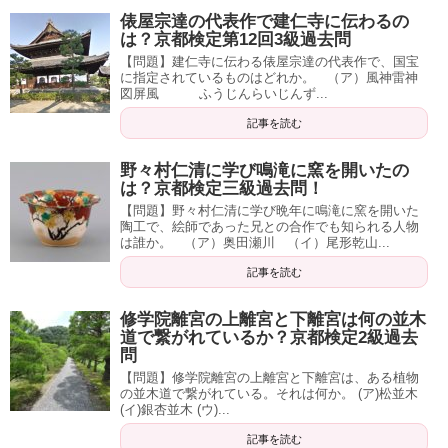
俵屋宗達の代表作で建仁寺に伝わるの
は？京都検定第12回3級過去問
【問題】建仁寺に伝わる俵屋宗達の代表作で、国宝
に指定されているものはどれか。 （ア）風神雷神
図屏風 ふうじんらいじんず...
記事を読む
野々村仁清に学び鳴滝に窯を開いたの
は？京都検定三級過去問！
【問題】野々村仁清に学び晩年に鳴滝に窯を開いた
陶工で、絵師であった兄との合作でも知られる人物
は誰か。 （ア）奥田瀬川 （イ）尾形乾山...
記事を読む
修学院離宮の上離宮と下離宮は何の並木
道で繋がれているか？京都検定2級過去
問
【問題】修学院離宮の上離宮と下離宮は、ある植物
の並木道で繋がれている。それは何か。 (ア)松並木
(イ)銀杏並木 (ウ)...
記事を読む