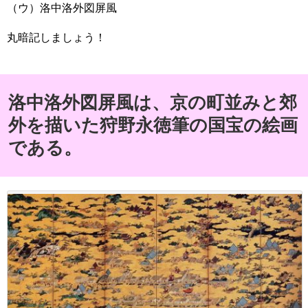
（ウ）洛中洛外図屏風
丸暗記しましょう！
洛中洛外図屏風は、京の町並みと郊
外を描いた狩野永徳筆の国宝の絵画
である。