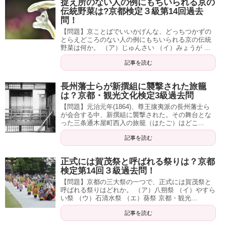
捉え所のない人の例にもちいられる京の
伝統野菜は?京都検定３級第14回過去
問！
【問題】京ことばでいいかげんな、どっちつかずの
とらえどころのない人の例にもちいられる京の伝統
野菜は何か。 （ア）じゅんさい （イ）みょうが ...
記事を読む
長州藩士らが新撰組に襲撃された旅籠
は？京都・観光文化検定3級過去問
【問題】元治元年(1864)、尊王攘夷派の長州藩士ら
が会合する中、新撰組に襲撃された。その舞台とな
った三条通木屋町西入の旅籠（はたご）はどこ...
記事を読む
正式には賀茂祭と呼ばれる祭りは？京都
検定第14回３級過去問！
【問題】京都の三大祭の一つで、正式には賀茂祭と
呼ばれる祭りはどれか。 （ア）八朔祭 （イ）やすら
い祭 （ウ）石清水祭 （エ）葵祭 京都・観光...
記事を読む