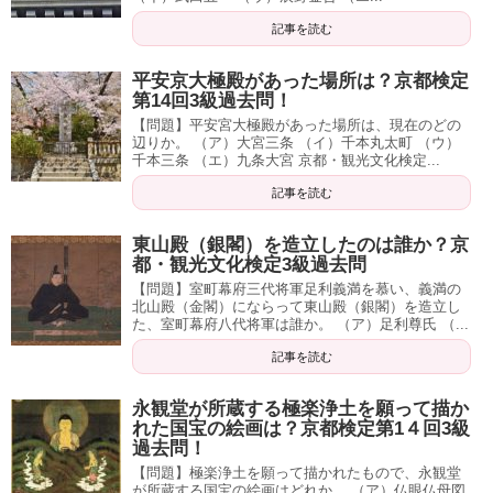
記事を読む
平安京大極殿があった場所は？京都検定
第14回3級過去問！
【問題】平安宮大極殿があった場所は、現在のどの
辺りか。 （ア）大宮三条 （イ）千本丸太町 （ウ）
千本三条 （エ）九条大宮 京都・観光文化検定...
記事を読む
東山殿（銀閣）を造立したのは誰か？京
都・観光文化検定3級過去問
【問題】室町幕府三代将軍足利義満を慕い、義満の
北山殿（金閣）にならって東山殿（銀閣）を造立し
た、室町幕府八代将軍は誰か。 （ア）足利尊氏 （...
記事を読む
永観堂が所蔵する極楽浄土を願って描か
れた国宝の絵画は？京都検定第1４回3級
過去問！
【問題】極楽浄土を願って描かれたもので、永観堂
が所蔵する国宝の絵画はどれか。 （ア）仏眼仏母図