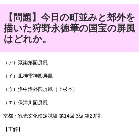
【問題】今日の町並みと郊外を
描いた狩野永徳筆の国宝の屏風
はどれか。
（ア）聚楽第図屏風
（イ）風神雷神図屏風
（ウ）洛中洛外図屏風（上杉本）
（エ）保津川図屏風
京都・観光文化検定試験
第
14
回
3
級
第
29
問
【正解】