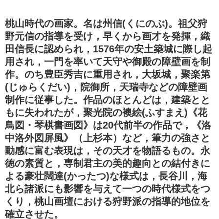
桃山時代の画家。名は州信(くにのぶ)。祖父狩
野元信の指導を受け，早くから画才を発揮，織
田信長に認められ，1576年の安土築城に際し起
用され，一門を率いて天守や御殿の障壁画を制
作。のち豊臣秀吉に重用され，大坂城，聚楽第
(じゅらくだい)，院御所，天瑞寺などの障壁画
制作に従事した。作品のほとんどは，建築とと
もに失われたが，聚光院の襖絵(ふすまえ)《花
鳥図・琴棋書画図》は20代前半の作品で，《洛
中洛外図屏風》（上杉本）など，筆力の強さと
動感に富む表現は，その天才を物語るもの。永
徳の素質と，専制君主の美的趣向との結付きに
よる豪壮闊達(かったつ)な様式は，長谷川，海
北ら諸派にも影響を与えて一つの時代様式をつ
くり，桃山画壇における狩野派の指導的地位を
確立させた。