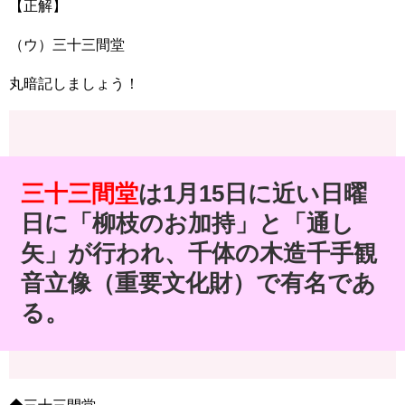
【正解】
（ウ）三十三間堂
丸暗記しましょう！
三十三間堂
は
1
月
15
日に近い日曜
日に「柳枝のお加持」と「通し
矢」が行われ、千体の木造千手観
音立像（重要文化財）で有名であ
る。