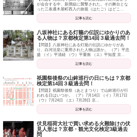
が会合する中、新撰組に襲撃された。その舞台とな
った三条通木屋町西入の旅籠（はたご）はどこ...
記事を読む
八坂神社にある灯籠の伝説にゆかりのあ
る人物は？京都検定第14回３級過去問！
【問題】八坂神社にある灯籠の伝説にゆかりがあ
り、白河法皇に重用された人物は誰か。 （ア）平忠
盛 （イ）平清経 （ウ）平重衡 （エ）平知度 京...
記事を読む
祇園祭後祭の山鉾巡行の日にちは？京都
検定第14回３級過去問！
【問題】祇園祭後祭（あとまつり）で山鉾巡行が行
われる日はいつか。 （ア）7月14日 （イ）7月17日
（ウ）7月24日 （エ）7月28日 京...
記事を読む
伏見稲荷大社で買い求める火難除けの伏
見人形は？京都・観光文化検定3級過去
問