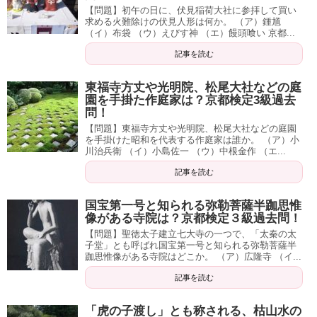
【問題】初午の日に、伏見稲荷大社に参拝して買い
求める火難除けの伏見人形は何か。 （ア）鍾馗
（イ）布袋 （ウ）えびす神 （エ）饅頭喰い 京都...
記事を読む
東福寺方丈や光明院、松尾大社などの庭
園を手掛た作庭家は？京都検定3級過去
問！
【問題】東福寺方丈や光明院、松尾大社などの庭園
を手掛けた昭和を代表する作庭家は誰か。 （ア）小
川治兵衛 （イ）小島佐一 （ウ）中根金作 （エ...
記事を読む
国宝第一号と知られる弥勒菩薩半跏思惟
像がある寺院は？京都検定３級過去問！
【問題】聖徳太子建立七大寺の一つで、「太秦の太
子堂」とも呼ばれ国宝第一号と知られる弥勒菩薩半
跏思惟像がある寺院はどこか。 （ア）広隆寺 （イ...
記事を読む
「虎の子渡し」とも称される、枯山水の