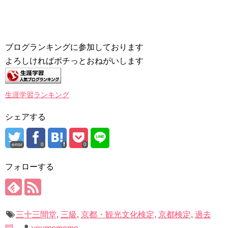
ブログランキングに参加しております
よろしければポチっとおねがいします
生涯学習ランキング
シェアする
error
0
0
フォローする
三十三間堂
,
三級
,
京都・観光文化検定
,
京都検定
,
過去