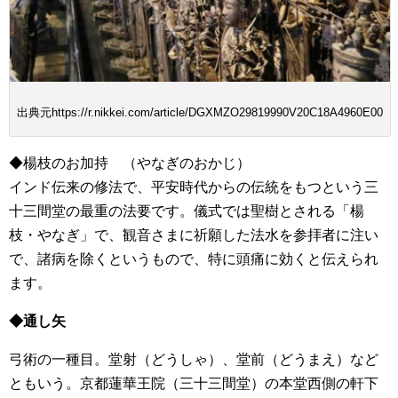
出典元https://r.nikkei.com/article/DGXMZO29819990V20C18A4960E00
◆楊枝のお加持
（
やなぎのおかじ）
インド伝来の修法で、平安時代からの伝統をもつという三
十三間堂の最重の法要です。儀式では聖樹とされる「楊
枝・やなぎ」で、観音さまに祈願した法水を参拝者に注い
で、諸病を除くというもので、特に頭痛に効くと伝えられ
ます。
◆通し矢
弓術の一種目。堂射（どうしゃ）、堂前（どうまえ）など
ともいう。京都蓮華王院（三十三間堂）の本堂西側の軒下