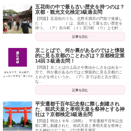
五花街の中で最も古い歴史を持つのは？
京都・観光文化検定3級過去問
【問題】五花街のうち、北野天満宮の門前で発展し
た（ ）は、花街として最も古い歴史を
持つ。 （ア）先斗町 （イ）宮川町 （ウ）上七軒...
記事を読む
京ことばで、何か裏があるのではと懐疑
的に見る京都のことわざは？京都検定第
14回３級過去問！
【問題】京ことばの上品さや奥ゆかしさをほめる一
方で、何か裏があるのではと懐疑的に見る京都のこ
とわざを何というか。 （ア）京では右と左が逆に
な...
記事を読む
平安遷都千百年記念祭に際し創建され
た、桓武天皇と孝明天皇を祭神とする神
社は？京都検定3級過去問
【問題】明治１８年（1895）、平安遷都千百年記念
祭に際し創建された、桓武天皇と孝明天皇を祭神と
する神社はどこか。 (ア)北野天満宮...