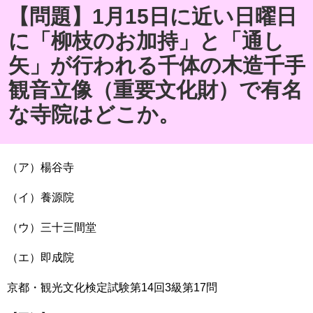
【問題】1月15日に近い日曜日
に「柳枝のお加持」と「通し
矢」が行われる千体の木造千手
観音立像（重要文化財）で有名
な寺院はどこか。
（ア）楊谷寺
（イ）養源院
（ウ）三十三間堂
（エ）即成院
京都・観光文化検定試験
第
14
回
3
級
第
17
問