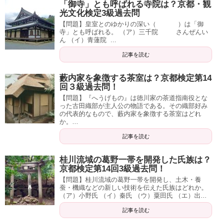
「御寺」とも呼ばれる寺院は？京都・観
光文化検定3級過去問
【問題】皇室とのゆかりの深い（ ）は「御
寺」とも呼ばれる。 （ア）三千院 さんぜんい
ん （イ）青蓮院 ...
記事を読む
藪内家を象徴する茶室は？京都検定第14
回３級過去問！
【問題】『へうげもの』は徳川家の茶道指南役とな
った古田織部が主人公の物語である。その織部好み
の代表的なもので、藪内家を象徴する茶室はどれ
か。...
記事を読む
桂川流域の葛野一帯を開発した氏族は？
京都検定第14回3級過去問！
【問題】桂川流域の葛野一帯を開発し、土木・養
蚕・機織などの新しい技術を伝えた氏族はどれか。
（ア）小野氏 （イ）秦氏 （ウ）粟田氏 （エ）出...
記事を読む