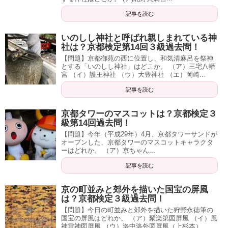
記事を読む
いのしし神社と呼ばれ親しまれている神
社は？京都検定第14回３級過去問！
【問題】京都御苑の西に位置し、和気清麻呂を祭神
とする「いのしし神社」はどこか。 （ア）三宅八幡
宮 （イ）護王神社 （ウ）大豊神社 （エ）岡崎...
記事を読む
京都タワーのマスコットは？京都検定３
級第14回過去問！
【問題】今年（平成29年）4月、京都タワーサンドが
オープンした、京都タワーのマスコットキャラクタ
ーはどれか。 （ア）京ちゃん...
記事を読む
京の町並みと郊外を描いた国宝の屏風
は？京都検定３級過去問！
【問題】今日の町並みと郊外を描いた狩野永徳筆の
国宝の屏風はどれか。 （ア）聚楽第図屏風 （イ）風
神雷神図屏風 （ウ）洛中洛外図屏風（上杉本）...