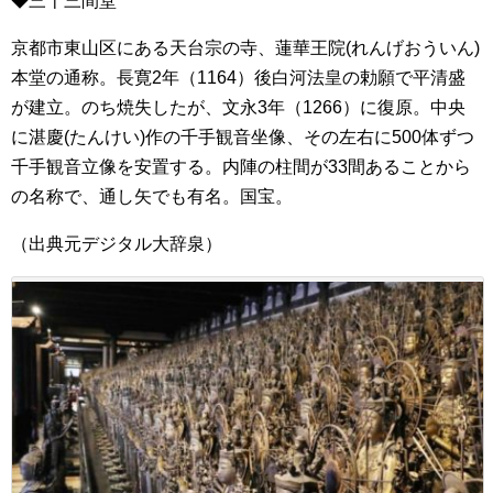
◆三十三間堂
京都市東山区にある天台宗の寺、蓮華王院(れんげおういん)
本堂の通称。長寛2年（1164）後白河法皇の勅願で平清盛
が建立。のち焼失したが、文永3年（1266）に復原。中央
に湛慶(たんけい)作の千手観音坐像、その左右に500体ずつ
千手観音立像を安置する。内陣の柱間が33間あることから
の名称で、通し矢でも有名。国宝。
（出典元デジタル大辞泉）