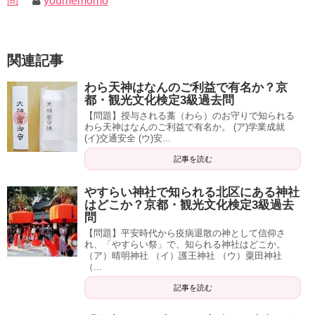
問
youmemomo
関連記事
わら天神はなんのご利益で有名か？京
都・観光文化検定3級過去問
【問題】授与される藁（わら）のお守りで知られる
わら天神はなんのご利益で有名か。 (ア)学業成就
(イ)交通安全 (ウ)安...
記事を読む
やすらい神社で知られる北区にある神社
はどこか？京都・観光文化検定3級過去
問
【問題】平安時代から疫病退散の神として信仰さ
れ、「やすらい祭」で、知られる神社はどこか。
（ア）晴明神社 （イ）護王神社 （ウ）粟田神社
（...
記事を読む