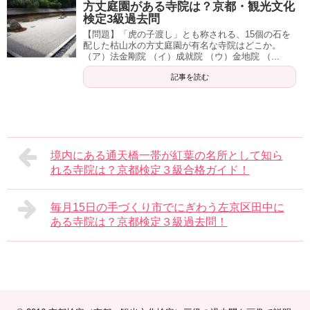
方丈庭園がある寺院は？京都・観光文化
検定3級過去問
【問題】「虎の子渡し」とも称される、15個の石を
配した枯山水の方丈庭園が有名な寺院はどこか。
（ア）法金剛院 （イ）成就院 （ウ）金地院 （...
記事を読む
境内にある通天橋一帯が紅葉の名所として知ら
れる寺院は？京都検定３級合格ガイド！
毎月15日の手づくり市でにぎわう左京区田中に
ある寺院は？京都検定３級過去問！