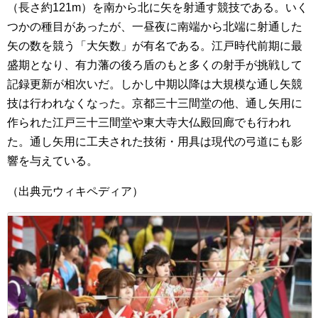
（長さ約121m）を南から北に矢を射通す競技である。いく
つかの種目があったが、一昼夜に南端から北端に射通した
矢の数を競う「大矢数」が有名である。江戸時代前期に最
盛期となり、有力藩の後ろ盾のもと多くの射手が挑戦して
記録更新が相次いだ。しかし中期以降は大規模な通し矢競
技は行われなくなった。京都三十三間堂の他、通し矢用に
作られた江戸三十三間堂や東大寺大仏殿回廊でも行われ
た。通し矢用に工夫された技術・用具は現代の弓道にも影
響を与えている。
（出典元ウィキペディア）