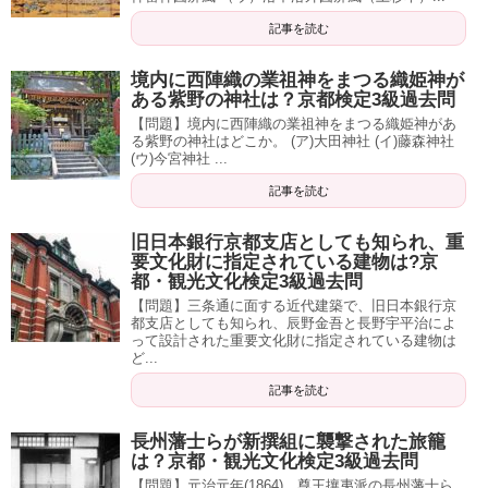
記事を読む
境内に西陣織の業祖神をまつる織姫神が
ある紫野の神社は？京都検定3級過去問
【問題】境内に西陣織の業祖神をまつる織姫神があ
る紫野の神社はどこか。 (ア)大田神社 (イ)藤森神社
(ウ)今宮神社 ...
記事を読む
旧日本銀行京都支店としても知られ、重
要文化財に指定されている建物は?京
都・観光文化検定3級過去問
【問題】三条通に面する近代建築で、旧日本銀行京
都支店としても知られ、辰野金吾と長野宇平治によ
って設計された重要文化財に指定されている建物は
ど...
記事を読む
長州藩士らが新撰組に襲撃された旅籠
は？京都・観光文化検定3級過去問
【問題】元治元年(1864)、尊王攘夷派の長州藩士ら