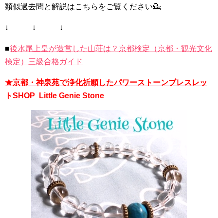
類似過去問と解説はこちらをご覧ください💁
↓ ↓ ↓
■
後水尾上皇が造営した山荘は？京都検定（京都・観光文化
検定）三級合格ガイド
★京都・神泉苑で浄化祈願したパワーストーンブレスレッ
トSHOP Little Genie Stone