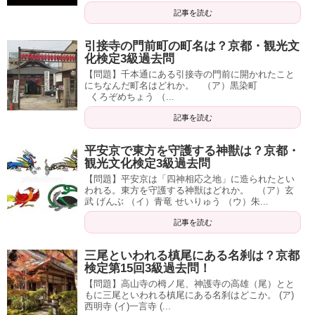
記事を読む
引接寺の門前町の町名は？京都・観光文
化検定3級過去問
【問題】千本通にある引接寺の門前に開かれたこと
にちなんだ町名はどれか。 （ア）黒染町
くろぞめちょう （...
記事を読む
平安京で東方を守護する神獣は？京都・
観光文化検定3級過去問
【問題】平安京は「四神相応之地」に造られたとい
われる。東方を守護する神獣はどれか。 （ア）玄
武 げんぶ （イ）青竜 せいりゅう （ウ）朱...
記事を読む
三尾といわれる槙尾にある名刹は？京都
検定第15回3級過去問！
【問題】高山寺の栂ノ尾、神護寺の高雄（尾）とと
もに三尾といわれる槙尾にある名刹はどこか。 (ア)
西明寺 (イ)一言寺 (...