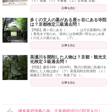
（イ）燕庵 （ウ）不審菴 （エ）官休庵 京都...
記事を読む
多くの文人の墓がある鹿ヶ谷にある寺院
は？京都検定三級過去問！
【問題】鹿ヶ谷にある（ ）は方丈庭園内に湧
く善気水で知られ、境内には谷崎潤一郎をはじめ多
くの文人の墓がある。 （ア）...
記事を読む
高瀬川を開削した人物は？京都・観光文
化検定３級過去問！
【問題】慶長19年（1614年)、鴨川の西側に高瀬川を
開削した人物は誰か （ア）茶屋四郎次郎清郎 （イ）
後藤庄三郎光次 （ウ）角倉了以 （...
記事を読む
鎌倉幕府倒幕の為、北条義時追討の院宣を出し