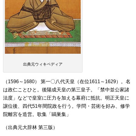
出典元ウィキペディア
（1596～1680） 第一〇八代天皇（在位1611～1629）。名
は政仁ことひと。後陽成天皇の第三皇子。「禁中並公家諸
法度」などで皇室に圧力を加える幕府に抵抗。明正天皇に
譲位後、四代51年間院政を行う。学問・芸術を好み、修学
院離宮を造営。歌集「鷗巣集」
（出典元大辞林 第三版）