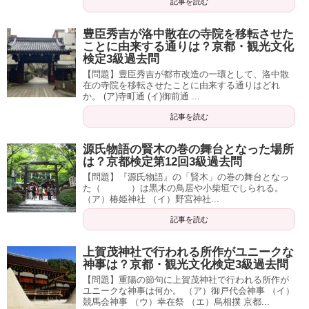
記事を読む
豊臣秀吉が洛中散在の寺院を移転させた
ことに由来する通りは？京都・観光文化
検定3級過去問
【問題】豊臣秀吉が都市改造の一環として、洛中散
在の寺院を移転させたことに由来する通りはどれ
か。 (ア)寺町通 (イ)御前通 ...
記事を読む
源氏物語の賢木の巻の舞台となった場所
は？京都検定第12回3級過去問
【問題】『源氏物語』の「賢木」の巻の舞台となっ
た（ ）は黒木の鳥居や小柴垣でしられる。
（ア）椿姫神社 （イ）野宮神社...
記事を読む
上賀茂神社で行われる所作がユニークな
神事は？京都・観光文化検定3級過去問
【問題】重陽の節句に上賀茂神社で行われる所作が
ユニークな神事は何か。 （ア）御戸代会神事 （イ）
競馬会神事 （ウ）幸在祭 （エ）烏相撲 京都...