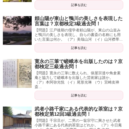
記事を読む
頼山陽が東山と鴨川の美しさを表現した
言葉は？京都検定3級過去問！
【問題】江戸後期の儒学者頼山陽が、東山の山並み
と鴨川の美しさを表現し、自らの書斎の名称にも用
いた言葉は何か。 （ア）美哉山河 （イ）山河襟帯...
記事を読む
寛永の三筆で嵯峨本を出版したのは？京
都検定三級過去問！
【問題】寛永の三筆に数えられ、俵屋宗達や角倉素
庵と協力して嵯峨本を出版した芸術家は誰か。
（ア）本阿弥光悦 （イ）尾形光琳 （ウ）宮崎友禅
斎...
記事を読む
武者小路千家にある代表的な茶室は？京
都検定第12回3級過去問！
【問題】千宗旦が、二男の一翁宗守に興させた武者
小路千家にある代表的茶室はどれか。 （ア）今日庵