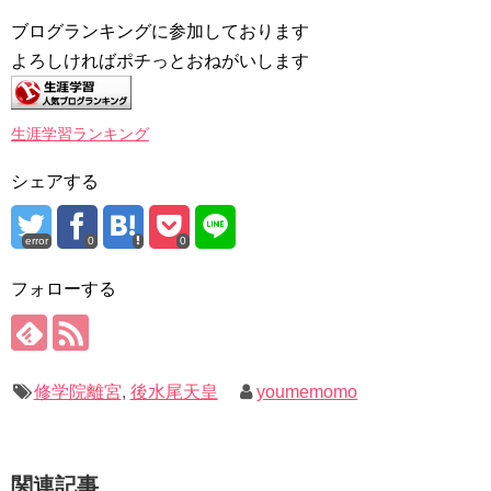
ブログランキングに参加しております
よろしければポチっとおねがいします
生涯学習ランキング
シェアする
error
0
0
フォローする
修学院離宮
,
後水尾天皇
youmemomo
関連記事