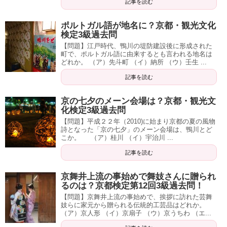
記事を読む
ポルトガル語が地名に？京都・観光文化
検定3級過去問
【問題】江戸時代、鴨川の堤防建設後に形成された
町で、ポルトガル語に由来するとも言われる地名は
どれか。 （ア）先斗町 （イ）納所 （ウ）壬生 ...
記事を読む
京の七夕のメーン会場は？京都・観光文
化検定3級過去問
【問題】平成２２年（2010)に始まり京都の夏の風物
詩となった「京の七夕」のメーン会場は、鴨川とど
こか。 （ア）桂川 （イ）宇治川 ...
記事を読む
京舞井上流の事始めで舞妓さんに贈られ
るのは？京都検定第12回3級過去問！
【問題】京舞井上流の事始めで、挨拶に訪れた芸舞
妓らに家元から贈られる伝統的工芸品はどれか。
（ア）京人形 （イ）京扇子 （ウ）京うちわ （エ...