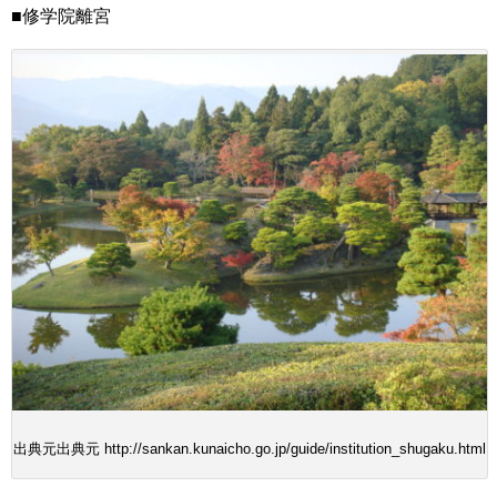
■修学院離宮
出典元出典元 http://sankan.kunaicho.go.jp/guide/institution_shugaku.html