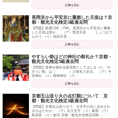
記事を読む
長岡京から平安京に遷都した天皇は？京
都・観光文化検定3級過去問
【問題】延暦13年（794)、長岡京から平安京に遷都
した天皇は誰か。 （ア）聖武天皇 しょうむて
んのう （イ）恒武天皇 ...
記事を読む
やすらい祭はどの神社の祭礼か？京都・
観光文化検定3級過去問
【問題】疫神を鎮める鎮花祭としてはじまった「や
すらい祭」は（ ）の祭礼である。 （ア）今
宮神社 （イ）晴明神社 （ウ...
記事を読む
京都五山送り火の点灯順について 京
都・観光文化検定3級過去問
【問題】京都五山送り火で、大文字の次に点火され
るのはどれか。 （ア）左大文字 （イ）船形 （ウ）
鳥居形 （エ）妙法 京都・観光文化検定試験 ...