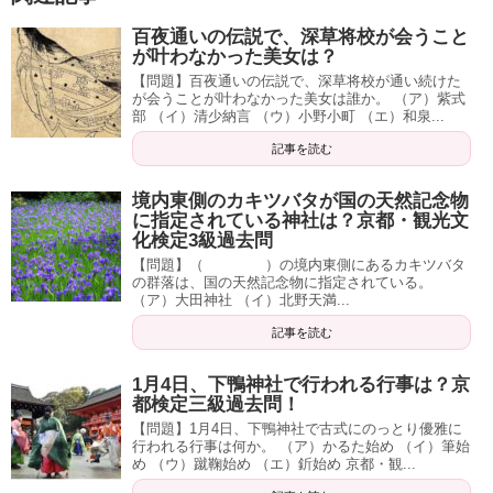
百夜通いの伝説で、深草将校が会うこと
が叶わなかった美女は？
【問題】百夜通いの伝説で、深草将校が通い続けた
が会うことが叶わなかった美女は誰か。 （ア）紫式
部 （イ）清少納言 （ウ）小野小町 （エ）和泉...
記事を読む
境内東側のカキツバタが国の天然記念物
に指定されている神社は？京都・観光文
化検定3級過去問
【問題】（ ）の境内東側にあるカキツバタ
の群落は、国の天然記念物に指定されている。
（ア）大田神社 （イ）北野天満...
記事を読む
1月4日、下鴨神社で行われる行事は？京
都検定三級過去問！
【問題】1月4日、下鴨神社で古式にのっとり優雅に
行われる行事は何か。 （ア）かるた始め （イ）筆始
め （ウ）蹴鞠始め （エ）釿始め 京都・観...