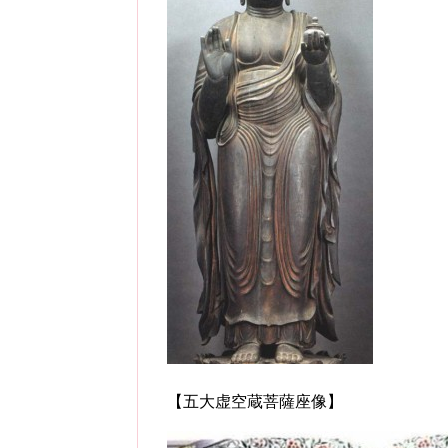
【五大虚空蔵菩薩座像】