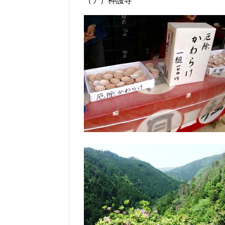
（ア）神護寺