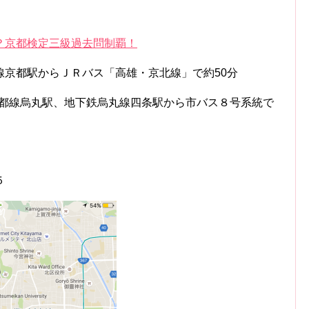
？京都検定三級過去問制覇！
線京都駅からＪＲバス「高雄・京北線」で約50分
京都線烏丸駅、地下鉄烏丸線四条駅から市バス８号系統で
５