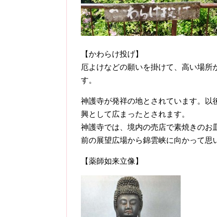
【かわらけ投げ】
厄よけなどの願いを掛けて、高い場所
す。
神護寺が発祥の地とされています。以
興として広まったとされます。
神護寺では、境内の売店で素焼きのお
前の展望広場から錦雲峡に向かって思
【薬師如来立像】