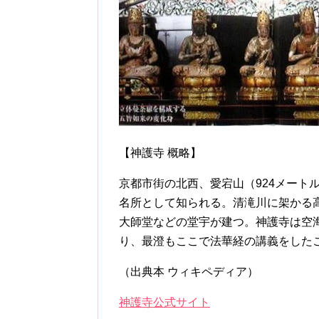
【神護寺 概略】
京都市街の北西、愛宕山（924メート
名所として知られる。清滝川に架かる
大師堂などの堂宇が建つ。神護寺は空
り、最澄もここで法華経の講義をした
（出典本 ウィキペディア）
神護寺公式サイト