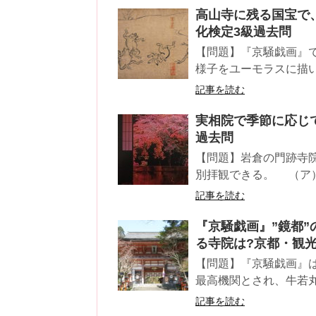
高山寺に残る国宝で
化検定3級過去問
【問題】『京騒戯画』
様子をユーモラスに描い
記事を読む
実相院で季節に応じ
過去問
【問題】岩倉の門跡
別拝観できる。 （ア）
記事を読む
『京騒戯画』”鏡都
る寺院は?京都・観
【問題】『京騒戯画』は
最高機関とされ、牛若丸
記事を読む