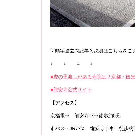
💡類字過去問記事と説明はこちらをご覧くだ
↓ ↓ ↓ ↓
■虎の子渡しがある寺院は？京都・観
■龍安寺公式サイト
【アクセス】
京福電車 龍安寺下車徒歩約8分
市バス・JRバス 竜安寺下車 徒歩約