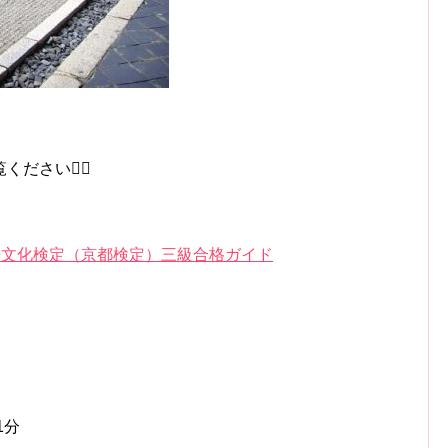
さい💁‍♀️
光文化検定（京都検定）三級合格ガイド
1分