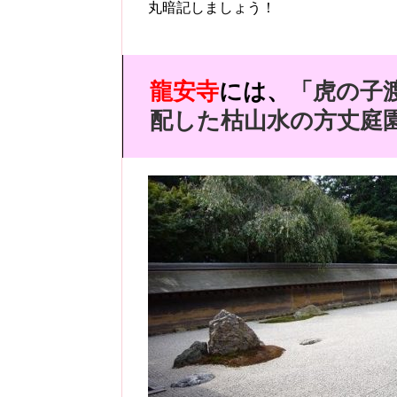
丸暗記しましょう！
龍安寺
には、
「虎の子
配した枯山水の方丈庭