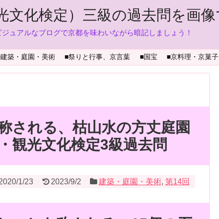
光文化検定）三級の過去問を画像
ビジュアルなブログで京都を味わいながら暗記しましょう！
■建築・庭園・美術
■祭りと行事、京言葉
■国宝
■京料理・京菓子
称される、枯山水の方丈庭園
・観光文化検定3級過去問
2020/1/23
2023/9/2
建築・庭園・美術
,
第14回