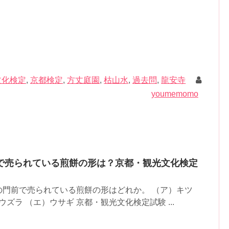
文化検定
,
京都検定
,
方丈庭園
,
枯山水
,
過去問
,
龍安寺
youmemomo
で売られている煎餅の形は？京都・観光文化検定
の門前で売られている煎餅の形はどれか。 （ア）キツ
ウズラ （エ）ウサギ 京都・観光文化検定試験 ...