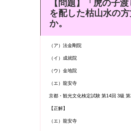
【問題】「虎の子渡
を配した枯山水の方
か。
（ア）法金剛院
（イ）成就院
（ウ）金地院
（エ）龍安寺
京都・観光文化検定試験
第
14
回
3
級
第
【正解】
（エ）龍安寺