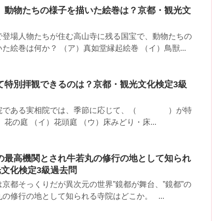
、動物たちの様子を描いた絵巻は？京都・観光文
で登場人物たちが住む高山寺に残る国宝で、動物たちの
た絵巻は何か？ （ア）真如堂縁起絵巻 （イ）鳥獣...
て特別拝観できるのは？京都・観光文化検定3級
寺院である実相院では、季節に応じて、（ ）が特
花の庭 （イ）花頭庭 （ウ）床みどり・床...
”の最高機関とされ牛若丸の修行の地として知られ
光文化検定3級過去問
京都そっくりだが異次元の世界”鏡都が舞台、”鏡都”の
の修行の地として知られる寺院はどこか。 ...