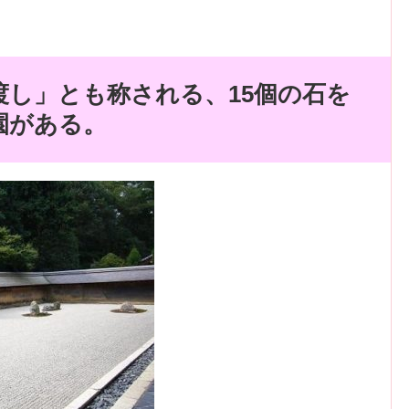
渡し」とも称される、
15
個の石を
園がある。