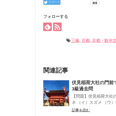
ツイート
フォローする
三級
,
京都
,
京都・観光
関連記事
伏見稲荷大社の門前
3級過去問
【問題】伏見稲荷大社
ネ （イ）スズメ （ウ）
記事を読む