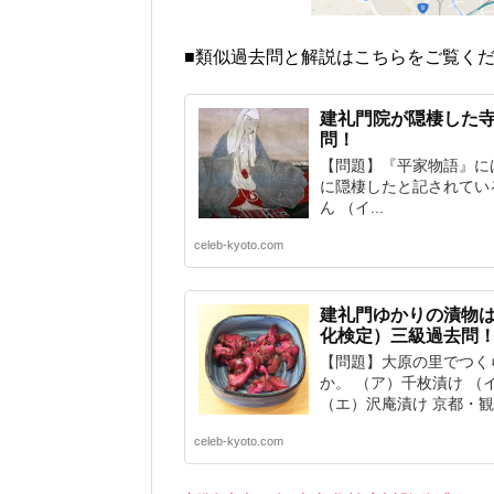
■類似過去問と解説はこちらをご覧く
建礼門院が隠棲した
問！
【問題】『平家物語』に
に隠棲したと記されてい
ん （イ...
celeb-kyoto.com
建礼門ゆかりの漬物
化検定）三級過去問
【問題】大原の里でつく
か。 （ア）千枚漬け （
（エ）沢庵漬け 京都・観光
celeb-kyoto.com