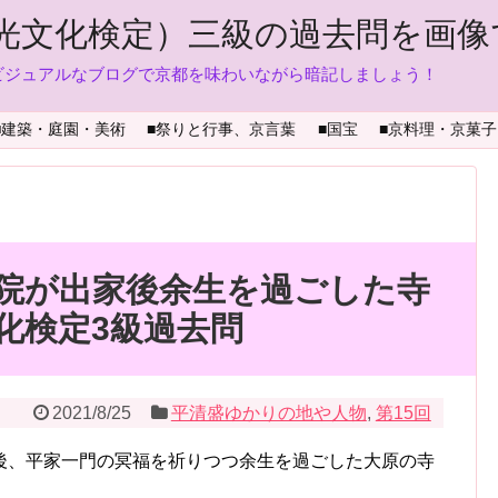
光文化検定）三級の過去問を画像
ビジュアルなブログで京都を味わいながら暗記しましょう！
■建築・庭園・美術
■祭りと行事、京言葉
■国宝
■京料理・京菓子
院が出家後余生を過ごした寺
化検定3級過去問
2021/8/25
平清盛ゆかりの地や人物
,
第15回
後、平家一門の冥福を祈りつつ余生を過ごした大原の寺