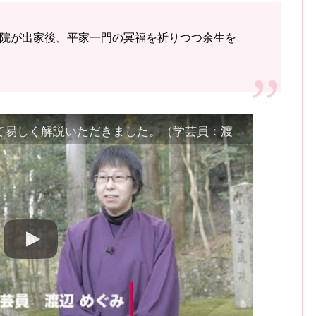
院が出家後、平家一門の冥福を祈りつつ余生を
「寂光院」と「建礼門院」について易しく解説いただきました。（学芸員：渡辺めぐみ）京都大原