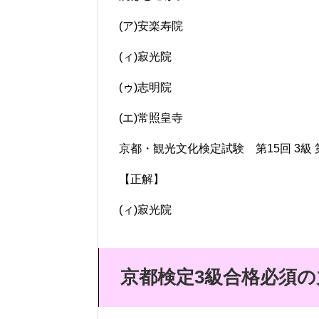
(ア)安楽寿院
(ィ)寂光院
(ゥ)志明院
(エ)常照皇寺
京都・観光文化検定試験 第15回 3級 
【正解】
(ィ)寂光院
京都検定3級合格必須の