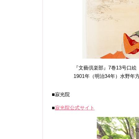
『文藝倶楽部』7巻13号口絵
1901年（明治34年）水野年方
■寂光院
■
寂光院公式サイト