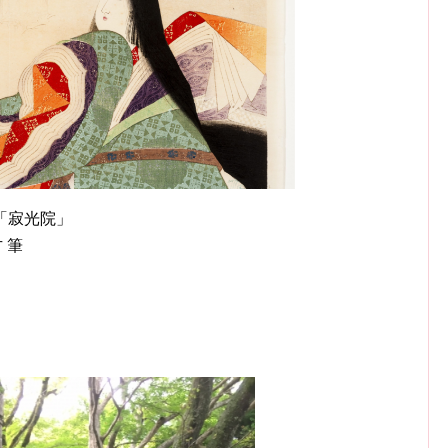
「寂光院」
 筆