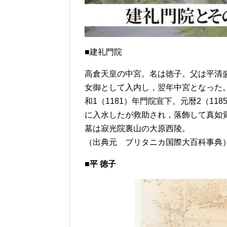
■建礼門院
高倉天皇の中宮。名は徳子。父は平清盛
女御として入内し，翌年中宮となった。
和1（1181）年門院宣下。元暦2（1
に入水したが救助され，落飾して真如
墓は寂光院裏山の大原西陵。
（出典元 ブリタニカ国際大百科事典
■
平 徳子