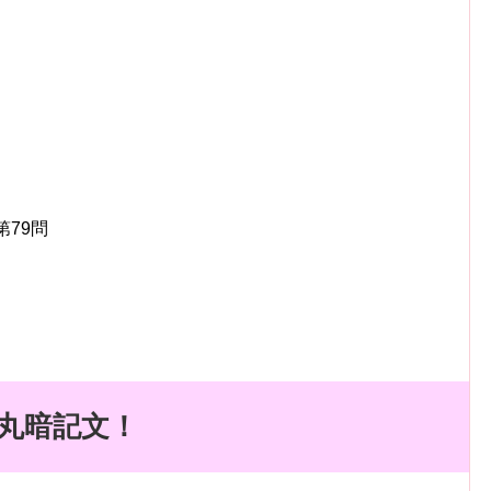
第79問
丸暗記文！