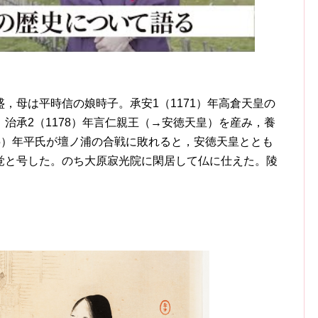
，母は平時信の娘時子。承安1（1171）年高倉天皇の
治承2（1178）年言仁親王（→安徳天皇）を産み，養
185）年平氏が壇ノ浦の合戦に敗れると，安徳天皇ととも
覚と号した。のち大原寂光院に閑居して仏に仕えた。陵
）