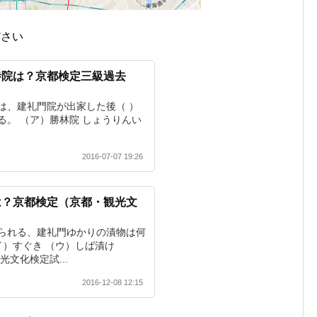
ださい
寺院は？京都検定三級過去
は、建礼門院が出家した後（ ）
る。 （ア）勝林院 しょうりんい
2016-07-07 19:26
は？京都検定（京都・観光文
！
られる、建礼門ゆかりの漬物は何
イ）すぐき （ウ）しば漬け
文化検定試...
2016-12-08 12:15