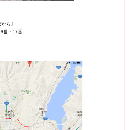
ばから〕
6番・17番