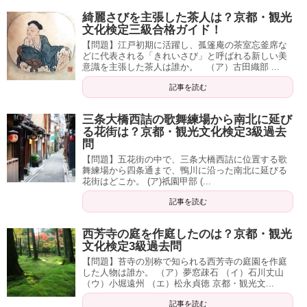
綺麗さびを主張した茶人は？京都・観光
文化検定三級合格ガイド！
【問題】江戸初期に活躍し、孤篷庵の茶室忘釜席な
どに代表される「きれいさび」と呼ばれる新しい美
意識を主張した茶人は誰か。 （ア）古田織部 ...
記事を読む
三条大橋西詰の歌舞練場から南北に延び
る花街は？京都・観光文化検定3級過去
問
【問題】五花街の中で、三条大橋西詰に位置する歌
舞練場から四条通まで、鴨川に沿った南北に延びる
花街はどこか。 (ア)祇園甲部 (...
記事を読む
西芳寺の庭を作庭したのは？京都・観光
文化検定3級過去問
【問題】苔寺の別称で知られる西芳寺の庭園を作庭
した人物は誰か。 （ア）夢窓疎石 （イ）石川丈山
（ウ）小堀遠州 （エ）松永貞徳 京都・観光文...
記事を読む