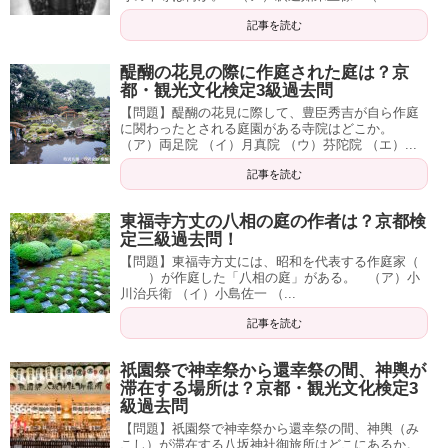
記事を読む
醍醐の花見の際に作庭された庭は？京
都・観光文化検定3級過去問
【問題】醍醐の花見に際して、豊臣秀吉が自ら作庭
に関わったとされる庭園がある寺院はどこか。
（ア）両足院 （イ）月真院 （ウ）芬陀院 （エ）...
記事を読む
東福寺方丈の八相の庭の作者は？京都検
定三級過去問！
【問題】東福寺方丈には、昭和を代表する作庭家（
）が作庭した「八相の庭」がある。 （ア）小
川治兵衛 （イ）小島佐一 （...
記事を読む
祇園祭で神幸祭から還幸祭の間、神輿が
滞在する場所は？京都・観光文化検定3
級過去問
【問題】祇園祭で神幸祭から還幸祭の間、神輿（み
こし）が滞在する八坂神社御旅所はどこにあるか。