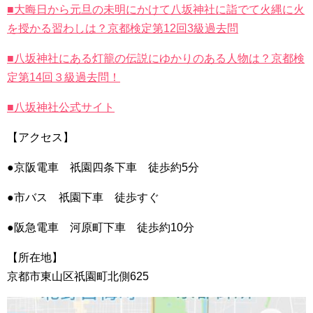
■大晦日から元旦の未明にかけて八坂神社に詣でて火縄に火
を授かる習わしは？京都検定第12回3級過去問
■八坂神社にある灯籠の伝説にゆかりのある人物は？京都検
定第14回３級過去問！
■八坂神社公式サイト
【アクセス】
●京阪電車 祇園四条下車 徒歩約5分
●市バス 祇園下車 徒歩すぐ
●阪急電車 河原町下車 徒歩約10分
【所在地】
京都市東山区祇園町北側625