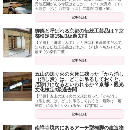
元池庭園がある寺院はどこか。 （ア）大覚寺 （イ）
天龍寺 （ウ）西芳寺 （エ）二尊院 京都・観...
記事を読む
御簾と呼ばれる京都の伝統工芸品は？京
都検定第15回3級過去問
【問題】「御簾（みす）」と呼ばれる高級すだれで
知られる伝統工芸品はどれか。 (ア)京うちわ (イ)京
扇子 (ウ)京竹工芸...
記事を読む
五山の送り火の火床に残った「から消し
（消し炭）は、どこに吊るしておくと、
厄除けになるといわれるか？京都・観光
文化検定3級過去問
【問題】五山の送り火の火床に残った「から消し
（消し炭）は、どこに吊るしておくと、厄除け、厄
難除けになるといわれるか。 (ア)門口 ...
記事を読む
南禅寺境内にあるアーチ型橋脚の建造物