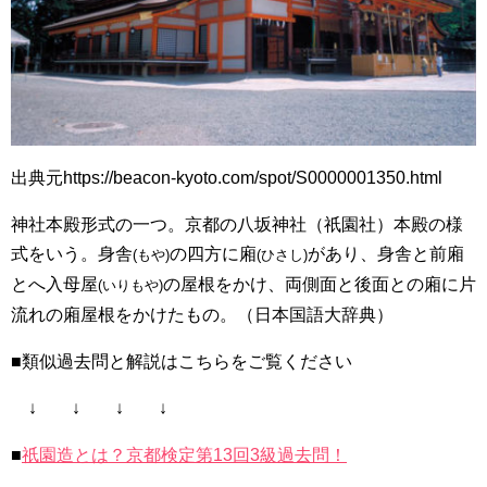
出典元https://beacon-kyoto.com/spot/S0000001350.html
神社本殿形式の一つ。京都の八坂神社（祇園社）本殿の様
式をいう。身舎
の四方に廂
があり、身舎と前廂
(もや)
(ひさし)
とへ入母屋
の屋根をかけ、両側面と後面との廂に片
(いりもや)
流れの廂屋根をかけたもの。（日本国語大辞典）
■類似過去問と解説はこちらをご覧ください
↓ ↓ ↓ ↓
■
祇園造とは？京都検定第13回3級過去問！