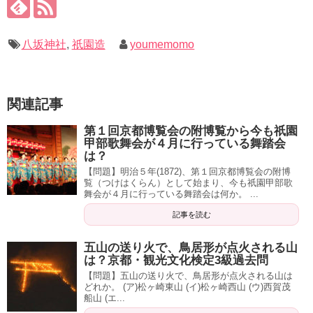
八坂神社
,
祇園造
youmemomo
関連記事
第１回京都博覧会の附博覧から今も祇園
甲部歌舞会が４月に行っている舞踏会
は？
【問題】明治５年(1872)、第１回京都博覧会の附博
覧（つけはくらん）として始まり、今も祇園甲部歌
舞会が４月に行っている舞踏会は何か。 ...
記事を読む
五山の送り火で、鳥居形が点火される山
は？京都・観光文化検定3級過去問
【問題】五山の送り火で、鳥居形が点火される山は
どれか。 (ア)松ヶ崎東山 (イ)松ヶ崎西山 (ウ)西賀茂
船山 (エ...