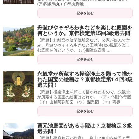
(ア)四条烏丸 (イ)烏丸御池 ...
記事を読む
舟遊びやそぞろ歩きなどを楽しむ庭園を
何というか。京都検定第15回3級過去問
【問題】桂離宮や修学院離宮など、公家が好んで営
み、舟遊びやそぞろ歩きなど王朝時代の風流を楽し
む庭園を何というか。 (ア)書院造庭園 ...
記事を読む
永観堂が所蔵する極楽浄土を願って描か
れた国宝の絵画は？京都検定第1４回3級
過去問！
【問題】極楽浄土を願って描かれたもので、永観堂
が所蔵する国宝の絵画はどれか。 （ア）仏眼仏母図
（イ）山越阿弥陀図 （ウ）涅槃図 （エ）両界...
記事を読む
曹元池庭園がある寺院は？京都検定３級
過去問！
【問題】夢窓疎石が作庭し、嵐山と亀山を借景と曹