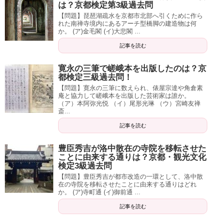
は？京都検定第3級過去問
【問題】琵琶湖疏水を京都市北部へ引くために作ら
れた南禅寺境内にあるアーチ型橋脚の建造物は何
か。 (ア)金毛閣 (イ)大悲閣 ...
記事を読む
寛永の三筆で嵯峨本を出版したのは？京
都検定三級過去問！
【問題】寛永の三筆に数えられ、俵屋宗達や角倉素
庵と協力して嵯峨本を出版した芸術家は誰か。
（ア）本阿弥光悦 （イ）尾形光琳 （ウ）宮崎友禅
斎...
記事を読む
豊臣秀吉が洛中散在の寺院を移転させた
ことに由来する通りは？京都・観光文化
検定3級過去問
【問題】豊臣秀吉が都市改造の一環として、洛中散
在の寺院を移転させたことに由来する通りはどれ
か。 (ア)寺町通 (イ)御前通 ...
記事を読む