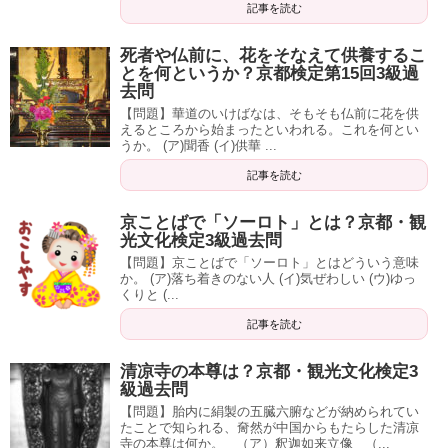
記事を読む
死者や仏前に、花をそなえて供養するこ
とを何というか？京都検定第15回3級過
去問
【問題】華道のいけばなは、そもそも仏前に花を供
えるところから始まったといわれる。これを何とい
うか。 (ア)聞香 (イ)供華 ...
記事を読む
京ことばで「ソーロト」とは？京都・観
光文化検定3級過去問
【問題】京ことばで「ソーロト」とはどういう意味
か。 (ア)落ち着きのない人 (イ)気ぜわしい (ウ)ゆっ
くりと (...
記事を読む
清凉寺の本尊は？京都・観光文化検定3
級過去問
【問題】胎内に絹製の五臓六腑などが納められてい
たことで知られる、奝然が中国からもたらした清凉
寺の本尊は何か。 （ア）釈迦如来立像 （...