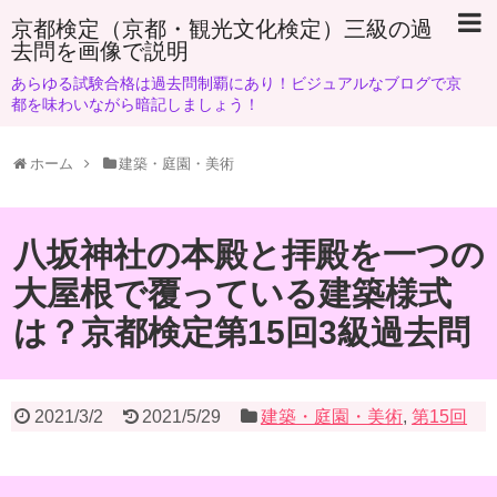
京都検定（京都・観光文化検定）三級の過
去問を画像で説明
あらゆる試験合格は過去問制覇にあり！ビジュアルなブログで京
都を味わいながら暗記しましょう！
ホーム
建築・庭園・美術
八坂神社の本殿と拝殿を一つの
大屋根で覆っている建築様式
は？京都検定第15回3級過去問
2021/3/2
2021/5/29
建築・庭園・美術
,
第15回