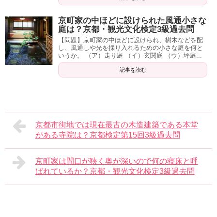
京町家の中ほどに設けられた風通小さな
庭は？京都・観光文化検定3級過去問
【問題】京町家の中ほどに設けられ、樹木などを配
し、風通しや光を採り入れるための小さな庭を何と
いうか。 （ア）走り庭 （イ）玄関庭 （ウ）坪庭...
記事を読む
京都市街地では現在最古の木造建築である本堂
がある寺院は？京都検定第15回3級過去問
京町家は間口が狭く奥が深いので何の寝床と呼
ばれているか？京都・観光文化検定3級過去問