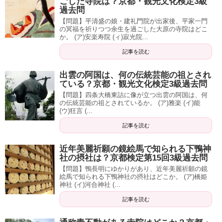
ごした寺院は？京都・観光文化検定3級
過去問
【問題】平清盛の娘・建礼門院が出家後、平家一門
の冥福を祈りつつ余生を過ごした大原の寺院はどこ
か。 (ア)安楽寿院 (ィ)寂光院...
記事を読む
出雲の阿国は、何の伝統芸能の祖とされ
ている？京都・観光文化検定3級過去問
【問題】四条大橋東詰に像が立つ出雲の阿国は、何
の伝統芸能の祖とされているか。 (ア)雅楽 (イ)能
(ウ)狂言 (...
記事を読む
近年美麗祈願の鏡絵馬で知られる下鴨神
社の摂社は？京都検定第15回3級過去問
【問題】鴨長明にゆかりがあり、近年美麗祈願の鏡
絵馬で知られる下鴨神社の摂社はどこか。 (ア)橋姫
神社 (イ)河合神社 (...
記事を読む