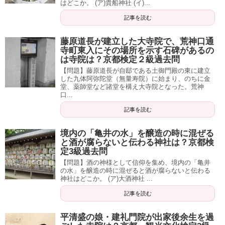
はどこか。 (ア)貴船神社 (イ)...
記事を読む
藤原道長が建立した大寺院で、荒神口通
寺町東入にその場所を示す石碑があるの
は寺院は？京都検定２級過去問
【問題】藤原道長が自邸である土御門殿の東に建立
した九体阿弥陀堂（無量寿院）に始まり、のちに金
堂、薬師堂など諸堂を構え大寺院となった。荒神
口...
記事を読む
境内の「亀井の水」を醸造の時に混ぜる
と酒が腐らないと伝わる神社は？京都検
定3級過去問
【問題】酒の神様として信仰を集め、境内の「亀井
の水」を醸造の時に混ぜると酒が腐らないと伝わる
神社はどこか。 (ア)大酒神社 ...
記事を読む
平清盛の娘・建礼門院が出家後余生を過