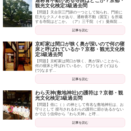
通称青不動がある寺院はどこか？京都・
観光文化検定3級過去問
【問題】天台宗三門跡の一つとして知られ、門前に
巨大なクスノキがあり、通称青不動（国宝）を所蔵
する寺院はどこか。 （ア）三千院 （イ）曼殊院 ...
記事を読む
京町家は間口が狭く奥が深いので何の寝
床と呼ばれているか？京都・観光文化検
定3級過去問
【問題】京町家は間口が狭く、奥が深いことから、
何の寝床と呼ばれているか。 (ア)うなぎ (イ)はも
(ウ)なまず...
記事を読む
わら天神(敷地神社)の護符は？京都・観
光文化検定3級過去問
【問題】俗に（ ）の神として有名な敷地神社は、お
守りとして 授与されるわらの護符に節があるかない
かで占う信仰から『わら天神』と呼...
記事を読む