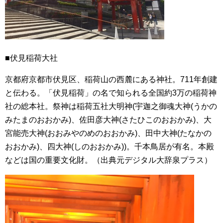
■伏見稲荷大社
京都府京都市伏見区、稲荷山の西麓にある神社。711年創建
と伝わる。「伏見稲荷」の名で知られる全国約3万の稲荷神
社の総本社。祭神は稲荷五社大明神(宇迦之御魂大神(うかの
みたまのおおかみ)、佐田彦大神(さたひこのおおかみ)、大
宮能売大神(おおみやのめのおおかみ)、田中大神(たなかの
おおかみ)、四大神(しのおおかみ))。千本鳥居が有名。本殿
などは国の重要文化財。（出典元デジタル大辞泉プラス）