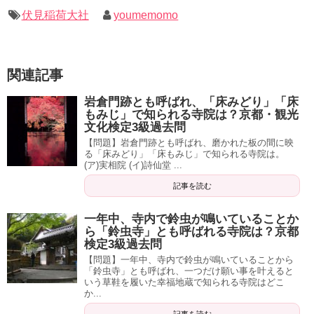
伏見稲荷大社
youmemomo
関連記事
岩倉門跡とも呼ばれ、「床みどり」「床
もみじ」で知られる寺院は？京都・観光
文化検定3級過去問
【問題】岩倉門跡とも呼ばれ、磨かれた板の間に映
る「床みどり」「床もみじ」で知られる寺院は。
(ア)実相院 (イ)詩仙堂 ...
記事を読む
一年中、寺内で鈴虫が鳴いていることか
ら「鈴虫寺」とも呼ばれる寺院は？京都
検定3級過去問
【問題】一年中、寺内で鈴虫が鳴いていることから
「鈴虫寺」とも呼ばれ、一つだけ願い事を叶えると
いう草鞋を履いた幸福地蔵で知られる寺院はどこ
か...