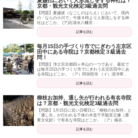
夏越払において人形流しをする神社は？
京都・観光文化検定3級過去問
【問題】夏越祓（なごしのはらえ）において、境内
の「ならの小川で」午後８時より人形流しをする神
社はどこか。 (ア)石清水八幡宮 ...
記事を読む
毎月15日の手づくり市でにぎわう左京区
田中にある寺院は？京都検定３級過去
問！
【問題】浄土宗京都四ヶ本山の一つであり、最近で
は毎月15日の手づくり市でにぎわう左京区田中にあ
る寺院はどこか。 （ア）阿弥陀寺 （イ）清浄華...
記事を読む
柳枝お加持、通し矢が行われる有名寺院
は？京都・観光文化検定3級過去問
【問題】1月15日に近い日曜日に「柳枝のお加持」と
「通し矢」が行われる千体の木造千手観音立像（重
要文化財）で有名な寺院はどこか。 （ア）楊谷...
記事を読む