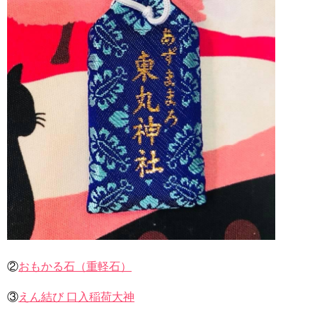
②
おもかる石（重軽石）
③
えん結び 口入稲荷大神