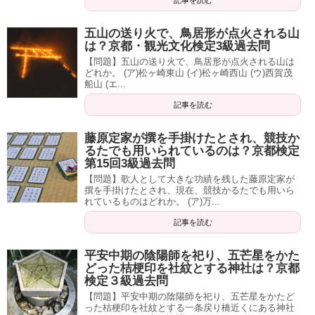
記事を読む
五山の送り火で、鳥居形が点火される山
は？京都・観光文化検定3級過去問
【問題】五山の送り火で、鳥居形が点火される山は
どれか。 (ア)松ヶ崎東山 (イ)松ヶ崎西山 (ウ)西賀茂
船山 (エ...
記事を読む
藤原定家が撰を手掛けたとされ、競技か
るたでも用いられているのは？京都検定
第15回3級過去問
【問題】歌人として大きな功績を残した藤原定家が
撰を手掛けたとされ、現在、競技かるたでも用いら
れているものはどれか。 (ア)万...
記事を読む
平安中期の陰陽師を祀り、五芒星をかた
どった桔梗印を社紋とする神社は？京都
検定３級過去問
【問題】平安中期の陰陽師を祀り、五芒星をかたど
った桔梗印を社紋とする一条戻り橋近くにある神社