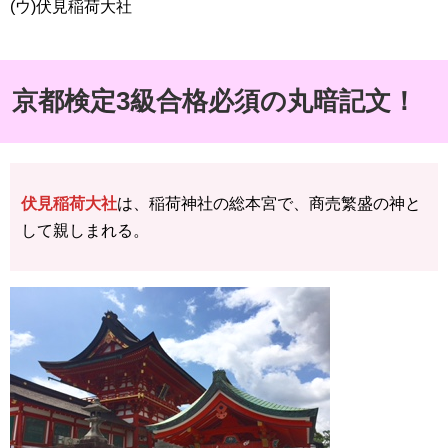
(ウ)伏見稲荷大社
京都検定3級合格必須の丸暗記文！
伏見稲荷大社
は、稲荷神社の総本宮で、商売繁盛の神と
して親しまれる。