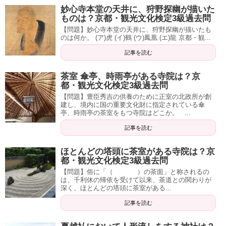
妙心寺本堂の天井に、狩野探幽が描いた
ものは？京都・観光文化検定3級過去問
【問題】妙心寺本堂の天井に、狩野探幽が描いたも
のは何か。 (ア)虎 (イ)鶴 (ウ)鳳凰 (エ)龍 京都・観...
記事を読む
茶室 傘亭、時雨亭がある寺院は？京
都・観光文化検定3級過去問
【問題】豊臣秀吉の供養のために正室の北政所が創
建し、境内に国の重要文化財に指定されている傘
亭、時雨亭の茶室をもつ寺院はどこか。 ...
記事を読む
ほとんどの塔頭に茶室がある寺院は？京
都・観光文化検定3級過去問
【問題】俗に「（ ）の茶面」と称されるの
は、千利休の帰依を受けて以来、茶道との関わりが
深く、ほとんどの塔頭に茶室がある...
記事を読む