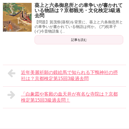
葵上と六条御息所との車争いが書かれて
いる物語は？京都観光・文化検定3級過
去問
【問題】賀茂祭(葵祭)を背景に、葵上と六条御息所と
の車争いが書かれている物語は何か。 (ア)枕草子
(イ)今昔物語集 (...
記事を読む
近年美麗祈願の鏡絵馬で知られる下鴨神社の摂
社は？京都検定第15回3級過去問
「白象図や客殿の血天井が有名な寺院は？京都
検定第15回3級過去問！