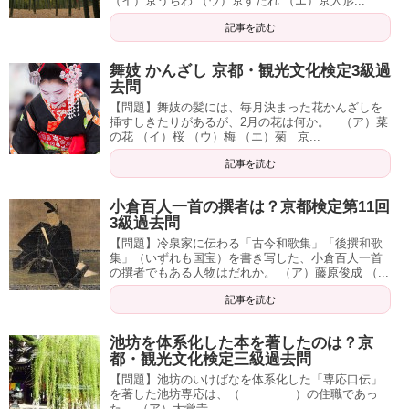
（イ）京うちわ （ウ）京すだれ （エ）京人形...
記事を読む
舞妓 かんざし 京都・観光文化検定3級過
去問
【問題】舞妓の髪には、毎月決まった花かんざしを
挿すしきたりがあるが、2月の花は何か。 （ア）菜
の花 （イ）桜 （ウ）梅 （エ）菊 京...
記事を読む
小倉百人一首の撰者は？京都検定第11回
3級過去問
【問題】冷泉家に伝わる「古今和歌集」「後撰和歌
集」（いずれも国宝）を書き写した、小倉百人一首
の撰者でもある人物はだれか。 （ア）藤原俊成 （...
記事を読む
池坊を体系化した本を著したのは？京
都・観光文化検定三級過去問
【問題】池坊のいけばなを体系化した「専応口伝」
を著した池坊専応は、（ ）の住職であっ
た。 （ア）大覚寺 ...