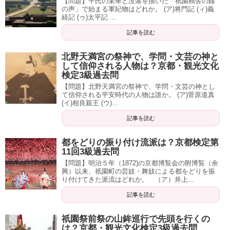
【問題】平氏の栄華と没落を描いた「祇園精舎の鐘
の声」で始まる軍紀物はどれか。 (ア)将門記 (ィ)義
経記 (ゥ)太平記 ...
記事を読む
北野天満宮の祭神で、学問・文芸の神と
して信仰される人物は？京都・観光文化
検定3級過去問
【問題】北野天満宮の祭神で、学問・文芸の神とし
て信仰される平安時代の人物は誰か。 (ア)菅原道真
(イ)相良親王 (ウ)...
記事を読む
都をどりの振り付け流派は？京都検定第
11回3級過去問
【問題】明治５年（1872)の京都博覧会の附博覧（余
興）以来、祇園町の芸妓・舞妓による都をどりを振
り付けてきた派流はどれか。 （ア）井上...
記事を読む
祇園祭前祭の山鉾巡行で先頭を行くの
は？京都・観光文化検定3級過去問