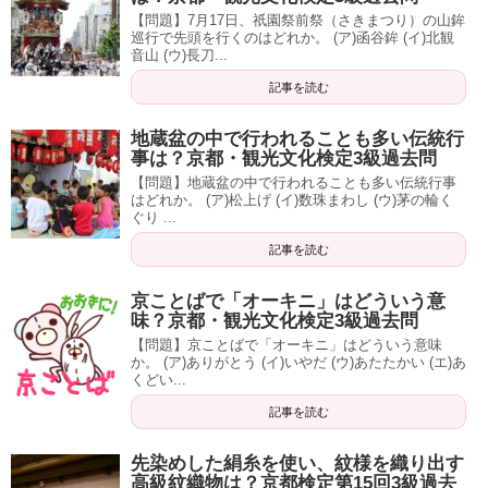
【問題】7月17日、祇園祭前祭（さきまつり）の山鉾
巡行で先頭を行くのはどれか。 (ア)函谷鉾 (イ)北観
音山 (ウ)長刀...
記事を読む
地蔵盆の中で行われることも多い伝統行
事は？京都・観光文化検定3級過去問
【問題】地蔵盆の中で行われることも多い伝統行事
はどれか。 (ア)松上げ (イ)数珠まわし (ウ)茅の輪く
ぐり ...
記事を読む
京ことばで「オーキニ」はどういう意
味？京都・観光文化検定3級過去問
【問題】京ことばで「オーキニ」はどういう意味
か。 (ア)ありがとう (イ)いやだ (ウ)あたたかい (エ)あ
くどい...
記事を読む
先染めした絹糸を使い、紋様を織り出す
高級紋織物は？京都検定第15回3級過去