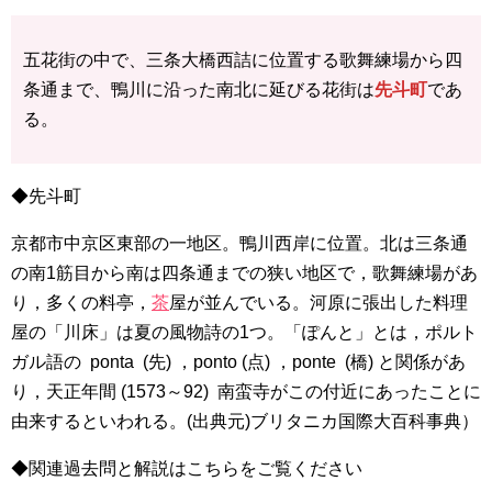
五花街の中で、三条大橋西詰に位置する歌舞練場から四
条通まで、鴨川に沿った南北に延びる花街は
先斗町
であ
る。
◆先斗町
京都市中京区東部の一地区。鴨川西岸に位置。北は三条通
の南1筋目から南は四条通までの狭い地区で，歌舞練場があ
り，多くの料亭，
茶
屋が並んでいる。河原に張出した料理
屋の「川床」は夏の風物詩の1つ。「ぽんと」とは，ポルト
ガル語の ponta (先) ，ponto (点) ，ponte (橋) と関係があ
り，天正年間 (1573～92) 南蛮寺がこの付近にあったことに
由来するといわれる。(出典元)ブリタニカ国際大百科事典）
◆関連過去問と解説はこちらをご覧ください