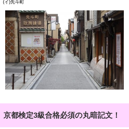
(イ)先斗町
京都検定3級合格必須の丸暗記文！