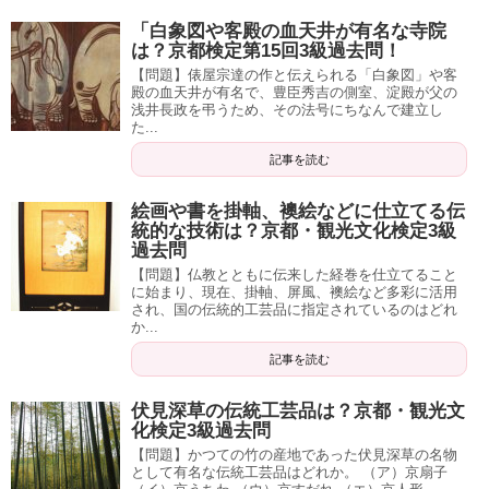
「白象図や客殿の血天井が有名な寺院
は？京都検定第15回3級過去問！
【問題】俵屋宗達の作と伝えられる「白象図」や客
殿の血天井が有名で、豊臣秀吉の側室、淀殿が父の
浅井長政を弔うため、その法号にちなんで建立し
た...
記事を読む
絵画や書を掛軸、襖絵などに仕立てる伝
統的な技術は？京都・観光文化検定3級
過去問
【問題】仏教とともに伝来した経巻を仕立てること
に始まり、現在、掛軸、屏風、襖絵など多彩に活用
され、国の伝統的工芸品に指定されているのはどれ
か...
記事を読む
伏見深草の伝統工芸品は？京都・観光文
化検定3級過去問
【問題】かつての竹の産地であった伏見深草の名物
として有名な伝統工芸品はどれか。 （ア）京扇子