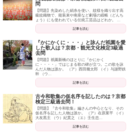
問
【問題】先染めした絹糸を使い、紋様を織り出す高
級紋織物で、能装束や南座など劇場の緞帳（どんち
ょう）にも使われている伝統工芸品はどれか。 ...
記事を読む
『かにかくに・・・」と詠んだ祇園を愛
した歌人は？京都・観光文化検定3級過
去問
【問題】祇園新橋のほとりに『かにかく
に・・・・」ではじまる歌の碑が立つ。この歌を詠
んだ人物は誰か。 （ア）西田幾太郎 （イ）与謝野鉄
幹 （ウ...
記事を読む
古今和歌集の仮名序を記したのは？京都
検定三級過去問！
【問題】『古今和歌集』編さんの中心となり、その
仮名序を記した人物は誰か。 （ア）在原業平 （イ）
大友黒主 （ウ）紀貫之 （エ）壬生忠...
記事を読む