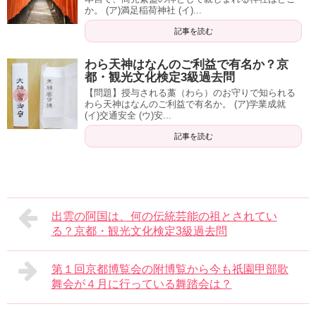
か。 (ア)満足稲荷神社 (イ)...
記事を読む
わら天神はなんのご利益で有名か？京
都・観光文化検定3級過去問
【問題】授与される藁（わら）のお守りで知られる
わら天神はなんのご利益で有名か。 (ア)学業成就
(イ)交通安全 (ウ)安...
記事を読む
出雲の阿国は、何の伝統芸能の祖とされてい
る？京都・観光文化検定3級過去問
第１回京都博覧会の附博覧から今も祇園甲部歌
舞会が４月に行っている舞踏会は？