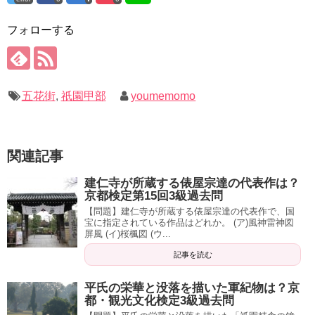
フォローする
五花街
,
祇園甲部
youmemomo
関連記事
建仁寺が所蔵する俵屋宗達の代表作は？
京都検定第15回3級過去問
【問題】建仁寺が所蔵する俵屋宗達の代表作で、国
宝に指定されている作品はどれか。 (ア)風神雷神図
屏風 (イ)桜楓図 (ウ...
記事を読む
平氏の栄華と没落を描いた軍紀物は？京
都・観光文化検定3級過去問