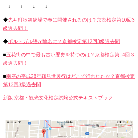
↓ ↓ ↓ ↓
◆
先斗町歌舞練場で春に開催されるのは？京都検定第10回3
級過去問！
◆
ポルトガル語が地名に？京都検定第12回3級過去問
■
五花街の中で最も古い歴史を持つのは？京都検定第14回３
級過去問！
■
南座の平成28年顔見世興行はどこで行われたか？京都検定
第13回3級過去問
新版 京都・観光文化検定試験公式テキストブック