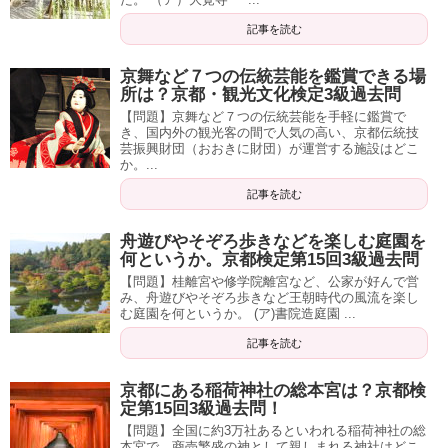
記事を読む
京舞など７つの伝統芸能を鑑賞できる場
所は？京都・観光文化検定3級過去問
【問題】京舞など７つの伝統芸能を手軽に鑑賞で
き、国内外の観光客の間で人気の高い、京都伝統技
芸振興財団（おおきに財団）が運営する施設はどこ
か。...
記事を読む
舟遊びやそぞろ歩きなどを楽しむ庭園を
何というか。京都検定第15回3級過去問
【問題】桂離宮や修学院離宮など、公家が好んで営
み、舟遊びやそぞろ歩きなど王朝時代の風流を楽し
む庭園を何というか。 (ア)書院造庭園 ...
記事を読む
京都にある稲荷神社の総本宮は？京都検
定第15回3級過去問！
【問題】全国に約3万社あるといわれる稲荷神社の総
本宮で、商売繁盛の神として親しまれる神社はどこ