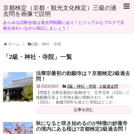
京都検定（京都・観光文化検定）三級の過
去問を画像で説明
あらゆる試験合格は過去問制覇にあり！ビジュアルなブログで京
都を味わいながら暗記しましょう！
ホーム
2級・神社・寺院
「
2級・神社・寺院
」
一覧
法華宗最初の勅願寺は？京都検定2級過去
問！
2023/10/3
2級・神社・寺院
,
２級過去問
【問題】法華宗最初の勅願寺で、元亨元年（1321）に
後醍醐天皇より寺地を賜り開創された、今年
（2021）、創建700年を迎えた寺院はどこか...
記事を読む
秋になると咲き始めるのが特徴の妙蓮寺
の境内にある桜は?京都検定2級過去問！