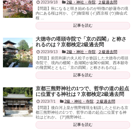
2023/9/18
2級・神社・寺院
,
２級過去問
【問題】秋になると咲き始めるのが特徴の妙蓮寺の境
内にある桜は何か。 (ア)御室桜 (イ)西京桜 (ウ)御会式
桜 ...
記事を読む
大徳寺の塔頭寺院で「京の四閣」と称さ
れるのは？京都検定2級過去問
2023/9/13
2級・神社・寺院
,
２級過去問
【問題】前田利家の夫人松子が創設した大徳寺の塔頭
寺院で、境内の楼閣・呑湖閣が金閣や銀閣、西本願寺
の飛雲閣とともに「京の四閣」と称されるのは...
記事を読む
京都三熊野神社の1つで、哲学の道の起点
に位置する神社は？京都検定2級過去問
2023/7/1
2級・神社・寺院
,
２級過去問
【問題】後白河上皇が熊野権現を勧請したと伝わる京
都三熊野神社の1つで、哲学の道の起点に位置する神
社はどれか。 (ア)熊野神社...
記事を読む