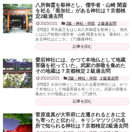
八所御霊を祭神とし、儒学者・山崎 闇斎
を祀る「垂加社」がある神社は？京都検
定2級過去問
2023/1/21
2級・神社・寺院
,
２級過去問
【問題】早良親王をはじめ八所御霊を祭神とし、境内
には江戸前期の儒学者・山崎 闇斎を祀る「垂加社」が
ある神社はどこか。 (ア)藤森神社...
記事を読む
愛宕神社には、かつて本地仏として地蔵
菩薩を祀っていた。武家の崇敬を集めた
その地蔵は？京都検定２級過去問
2022/12/21
2級・神社・寺院
,
２級過去問
【問題】火伏の神として知られる愛宕神社には、かつ
て本地仏として地蔵菩薩を祀っていた。武家の崇敬を
集めたその地蔵はどれか。 (ア)身代...
記事を読む
菅原道真が大宰府に左遷されるときに立
ち寄ったと伝わり、キリシマツツジの名
所で知られる神社は？京都検定2級過去問