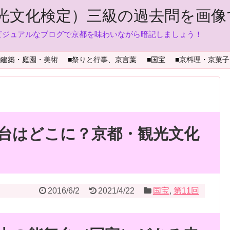
光文化検定）三級の過去問を画像
ビジュアルなブログで京都を味わいながら暗記しましょう！
■建築・庭園・美術
■祭りと行事、京言葉
■国宝
■京料理・京菓子
台はどこに？京都・観光文化
2016/6/2
2021/4/22
国宝
,
第11回