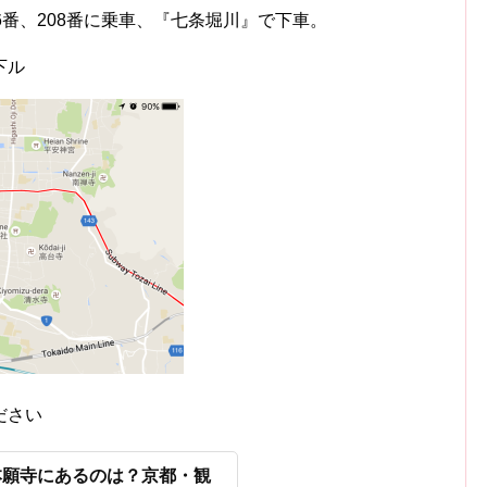
6番、208番に乗車、『七条堀川』で下車。
下ル
ださい
本願寺にあるのは？京都・観