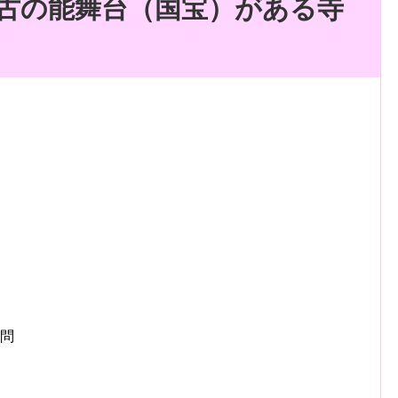
古の能舞台（国宝）がある寺
4問