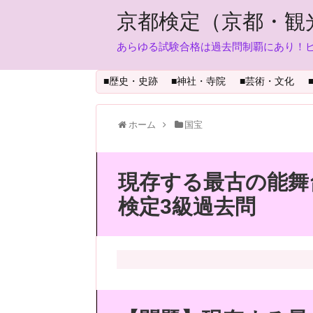
京都検定（京都・観
あらゆる試験合格は過去問制覇にあり！
■歴史・史跡
■神社・寺院
■芸術・文化
ホーム
国宝
現存する最古の能舞
検定3級過去問